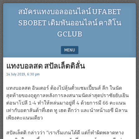
สมัครแทงบอลออนไลน์ UFABET
SBOBET เดิมพันออนไลน์ คาสิโน
GCLUB
MENU
SKIP TO CONTENT
แทงบอลสด สปัลเล็ตติลั่น
14 July 2019, 6:30 pm
แทงบอลสด อินเตอร์ ต้องไปลุ้นตั๋วแชมเปี้ยนส์ ลีก ในนัด
สุดท้ายของฤดูกาลหลังการลงสนามนัดล่าสุดปราชัยยับเยิน
ต่อนาโปลี 1-4 ทำให้หล่นมาอยู่ที่ 4 ด้วยการมี 66 คะแนน
เท่ากับอตาลันต้าที่เฮด ทู เฮด ดีกว่า และนำหน้าเอซี มิลาน
เพียงคะแนนเดียว
สปัลเล็ตติ กล่าวว่า “เราเริ่มเกมได้ดี แต่ก็ทำผิดพลาดทาง