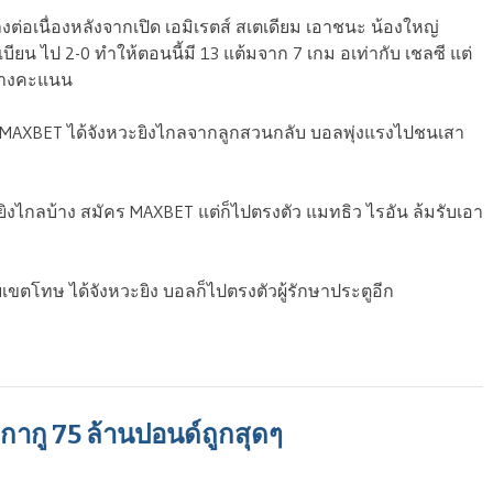
ต่อเนื่องหลังจากเปิด เอมิเรตส์ สเตเดียม เอาชนะ น้องใหญ่
ลเบียน ไป 2-0 ทำให้ตอนนี้มี 13 แต้มจาก 7 เกม อเท่ากับ เชลซี แต่
ตารางคะแนน
คร MAXBET ได้จังหวะยิงไกลจากลูกสวนกลับ บอลพุ่งแรงไปชนเสา
ยิงไกลบ้าง สมัคร MAXBET แต่ก็ไปตรงตัว แมทธิว ไรอัน ล้มรับเอา
บเขตโทษ ได้จังหวะยิง บอลก็ไปตรงตัวผู้รักษาประตูอีก
ูกากู 75 ล้านปอนด์ถูกสุดๆ