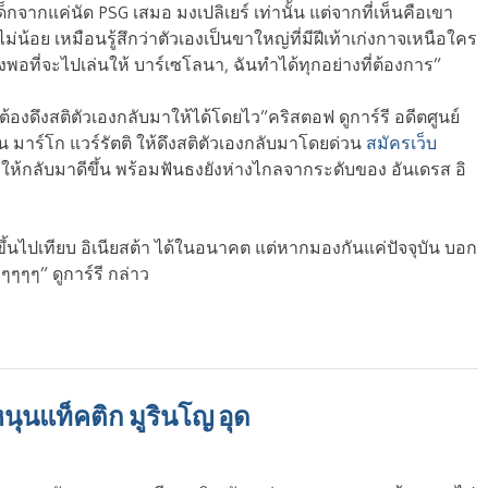
เด็กจากแค่นัด PSG เสมอ มงเปลิเยร์ เท่านั้น แต่จากที่เห็นคือเขา
น้อย เหมือนรู้สึกว่าตัวเองเป็นขาใหญ่ที่มีฝีเท้าเก่งกาจเหนือใคร
่งพอที่จะไปเล่นให้ บาร์เซโลนา, ฉันทำได้ทุกอย่างที่ต้องการ”
จึงต้องดึงสติตัวเองกลับมาให้ได้โดยไว”คริสตอฟ ดูการ์รี อดีตศูนย์
 มาร์โก แวร์รัตติ ให้ดึงสติตัวเองกลับมาโดยด่วน
สมัครเว็บ
ห้กลับมาดีขึ้น พร้อมฟันธงยังห่างไกลจากระดับของ อันเดรส อิ
ขึ้นไปเทียบ อิเนียสต้า ได้ในอนาคต แต่หากมองกันแค่ปัจจุบัน บอก
ๆๆๆๆ” ดูการ์รี กล่าว
ุนแท็คติก มูรินโญ อุด