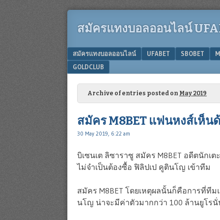
สมัครแทงบอลออนไลน์ UFAB
Menu
SKIP TO CONTENT
สมัครแทงบอลออนไลน์
UFABET
SBOBET
M
GOLDCLUB
Archive of entries posted on
May 2019
สมัคร M8BET แฟนหงส์เห็นด้วย
30 May 2019, 6:22 am
บิเซนเต ลิซาราซู สมัคร M8BET อดีตนักเต
ไม่จำเป็นต้องซื้อ ฟิลิปเป คูตินโญ เข้าทีม
สมัคร M8BET โดยเหตุผลนั้นก็คือการที่ทีมแช
นโญ น่าจะมีค่าตัวมากกว่า 100 ล้านยูโรนั