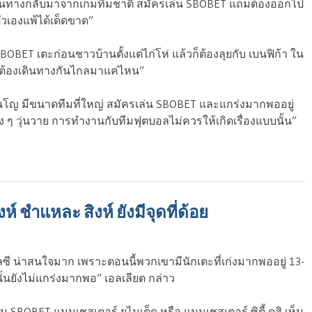
เดินทางกลับมาจากเกมทีมชาติ สมัครเล่น SBOBET แถมต้องออกไป
ตัวเองแพ้ได้เด็ดขาด”
 SBOBET เตะก่อนชาวบ้านตั้งแต่ไก่โห่ แล้วก็ต้องลุยกับ เบนฟิก้า ใน
ราต้องเดินทางกันไกลมาแค่ไหน”
รินโญ มีขนาดทีมที่ใหญ่ สมัครเล่น SBOBET และแกร่งมากพออยู่
ง ๆ วุ่นวาย การทำงานกับทีมฟุตบอลไม่ควรให้เกิดเรื่องแบบนั้น”
 ชำแหละ สิงห์ ยังมีจุดที่ด้อย
 น่าสนใจมาก เพราะตอนนี้พวกเขามีนักเตะที่เก่งมากพออยู่ 13-
ั้นยังไม่แกร่งมากพอ” เอลเลียต กล่าว
่น SBOBET แมนเชสเตอร์ ยูไนเต็ด หรือ แมนเชสเตอร์ ซิตี้ ดูสิ เห็น