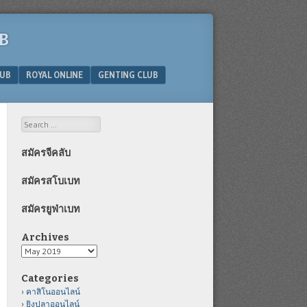
UB
UB
ROYAL ONLINE
GENTING CLUB
Search
สมัครจีคลับ
สมัครสโบเบท
สมัครยูฟ่าเบท
Archives
Archives
Categories
คาสิโนออนไลน์
ยิงปลาออนไลน์