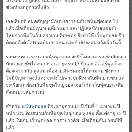
ช่วงท้ายฤดูกาลที่แล้ว
เอลเลียตต์ หมดสัญญานักเตะเยาวชนกับ พนันฟุตบอล ไป
แล้วเมื่อเดือนมิถุนายนที่ผ่านมา และปฏิเสธข้อเสนอฉบับ
ใหม่จากทีมในถิ่น คราเวน ค็อทเทจ จึงทำให้ เว็บฟุตบอล รีบ
ติดต่อดึงตัวไปร่วมทีมเยาวชน และกำลังจะสมหวังเร็ววันนี้
รายงานข่าวระบุว่า พนันฟุตบอล จะยังไม่สามารถเซ็นสัญญา
นักเตะอาชีพได้จนกว่าจะอายุครบ 17 ปี และ ลิเวอร์พูล ก็จะ
ต้องเจรจากับ ฟูแล่ม เพื่อจ่ายเงินชดเชยให้ตามกฏ ซึ่งหาก
ไม่มีปัญหา หงส์แดง จะส่งไปเพาะบ่มฝีเท้ากับทีมเยาวชน แต่
จะเรียกมาซ้อมกับทีมชุดใหญ่ของ เจอร์เก้น เว็บฟุตบอล เพื่อ
สั่งสมประสบการณ์
สำหรับ
พนันฟุตบอล
ที่จะอายุครบ 17 ปี วันที่ 4 เมษายน ปี
หน้า ประเดิมสนามกับทีมชุดใหญ่ของ ฟูแล่ม ตั้งแต่อายุ 15 ปี
แล้ว ในเกม เว็บฟุตบอล คาราบาวคัพ เมื่อเดือนกันยายนปีที่
แล้ว