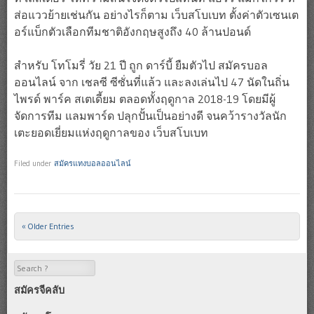
ส่อแววย้ายเช่นกัน อย่างไรก็ตาม เว็บสโบเบท ตั้งค่าตัวเซนเต
อร์แบ็กตัวเลือกทีมชาติอังกฤษสูงถึง 40 ล้านปอนด์
สำหรับ โทโมรี่ วัย 21 ปี ถูก ดาร์บี้ ยืมตัวไป สมัครบอล
ออนไลน์ จาก เชลซี ซีซั่นที่แล้ว และลงเล่นไป 47 นัดในถิ่น
ไพรด์ พาร์ค สเตเดี้ยม ตลอดทั้งฤดูกาล 2018-19 โดยมีผู้
จัดการทีม แลมพาร์ด ปลุกปั้นเป็นอย่างดี จนคว้ารางวัลนัก
เตะยอดเยี่ยมแห่งฤดูกาลของ เว็บสโบเบท
Filed under
สมัครแทงบอลออนไลน์
« Older Entries
Post navigation
Search
สมัครจีคลับ