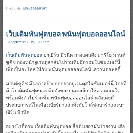
Filed under
แทงบอลออนไลน์
เว็บเดิมพันฟุตบอล พนันฟุตบอลออนไลน์
10 September 2019, 10:13 am
เว็บเดิมพันฟุตบอล
บาเยิร์น มิวนิค กางแผนดึง มาริโอ มานด์
ซูคิช กองหน้ายูเวนตุสกลับไปร่วมทีมอีกรอบในซัมเมอร์นี้
เพื่อเป็นอะไหล่ให้กับ พนันฟุตบอลออนไลน์ เลวานดอฟสกี้
มานด์ซูคิช มีโอกาสย้ายออกจากยูเวนตุสในซัมเมอร์นี้ โดยที่
มี เว็บเดิมพันฟุตบอล ทีมดังของบุนเดสลีกาให้ความสนใจ
พร้อมดึงตัวไปร่วมทีม พนันฟุตบอลออนไลน์ หลังเคยมี
ประสบการณ์ในเมืองเบียร์มาแล้วทั้งกับโวล์ฟสบวร์กและบา
เยิร์น มิวนิค
อย่างไรก็ตาม เว็บเดิมพันฟุตบอล สื่อดังเยอรมันรายงาน เสือ