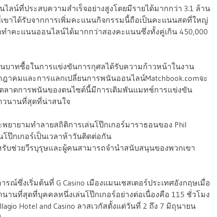
อนไลน์ที่ประสบความสำเร็จอย่างสูงโดยมีรายได้มากกว่า 3.1 ล้าน
ี่เขาได้รับจากการเพิ่มคะแนนกิจกรรมนี้ถือเป็นคะแนนสดที่ใหญ่
้เขาทำคะแนนออนไลน์ได้มากกว่าสองคะแนนซึ่งทั้งคู่เกิน 450,000
 ล้านบาทซื้อในการแข่งขันการกุศลได้รับความก้าวหน้าในงาน
 1 กรกฎาคมและการแลกเปลี่ยนการพนันออนไลน์Matchbook.comจะ
งตลาดการพนันของตนไซต์นี้มีการเดิมพันแมทช์การแข่งขัน
าวนานที่สุดที่น่าสนใจ
n จะพยายามทำลายสถิติการเล่นโป๊กเกอร์มาราธอนของ Phil
ล่นโป๊กเกอร์เป็นเวลาห้าวันติดต่อกัน
ำหรับช่วยวีรบุรุษและผู้คนสามารถจำนำสนับสนุนของพวกเขา
ณ์ซึ่งเริ่มต้นที่ G Casino เมืองแมนเชสเตอร์ประเทศอังกฤษเมื่อ
ลานานที่สุดที่บุคคลหนึ่งเล่นโป๊กเกอร์อย่างต่อเนื่องคือ 115 ชั่วโมง
gio Hotel and Casino ลาสเวกัสตั้งแต่วันที่ 2 ถึง 7 มิถุนายน