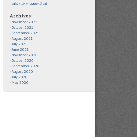
สมัครแทงบอลออนไลน์
Archives
November 2021
October 2021
September 2021
August 2021
July 2021
June 2021
November 2020
October 2020
September 2020
August 2020
July 2020
May 2020