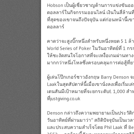
Hobson เป็นผู้เชี่ยวชาญด้านการแข่งขันอ
ดอลลาร์ในกิจกรรมออนไลน์ เงินในสี่ล้านท
ที่สุดของเขาจนถึงปัจจุบัน แต่ก่อนหน้านี
ดอลลาร์
คาดว่าจะสูงบิ๊กหนึ่งสำหรับหนึ่งหยด $ 1
World Series of Poker ในวันอาทิตย์ที่
ให้ชะงัดสนใจโอกาสที่จะเหงื่อเกมผ่านทา
มากกว่าหนึ่งโหลซึ่งครอบคลุมการต่อสู้ที่ย
ผู้เล่นโป๊กเกอร์ชาวอังกฤษ Barry Denso
Laakในสุดสัปดาห์นี้เมื่อเขานั่งลงเพื่อเริ่มเ
เดนสันมีเป้าหมายที่จะยกระดับ£ 1,000 ส
ที่justgiving.co.uk
Denson กล่าวถึงความพยายามเป็นประวัติการ
วันอาทิตย์ที่ผ่านมาว่า“ สถิติปัจจุบันเป็นเว
และประสบความสำเร็จโดย Phil Laak ที่ Bella