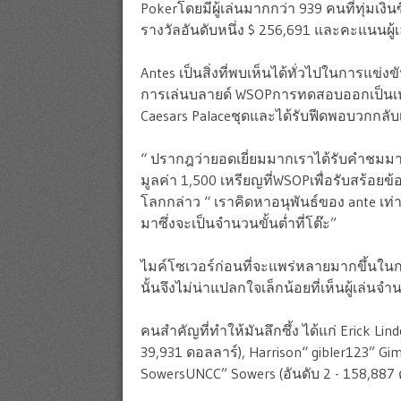
Pokerโดยมีผู้เล่นมากกว่า 939 คนที่ทุ่มเ
รางวัลอันดับหนึ่ง $ 256,691 และคะแนนผู้
Antes เป็นสิ่งที่พบเห็นได้ทั่วไปในการแข
การเล่นบลายด์ WSOPการทดสอบออกเป็นเหตุก
Caesars Palaceชุดและได้รับฟีดพอบวกกลับเพ
“ ปรากฎว่ายอดเยี่ยมมากเราได้รับคำชมมาก
มูลค่า 1,500 เหรียญที่WSOPเพื่อรับสร้อยข
โลกกล่าว “ เราคิดหาอนุพันธ์ของ ante เท่า
มาซึ่งจะเป็นจำนวนขั้นต่ำที่โต๊ะ”
ไมค์โซเวอร์ก่อนที่จะแพร่หลายมากขึ้นในกา
นั้นจึงไม่น่าแปลกใจเล็กน้อยที่เห็นผู้เล่น
คนสำคัญที่ทำให้มันลึกซึ้ง ได้แก่ Erick Lin
39,931 ดอลลาร์), Harrison“ gibler123” Gi
SowersUNCC” Sowers (อันดับ 2 - 158,887 