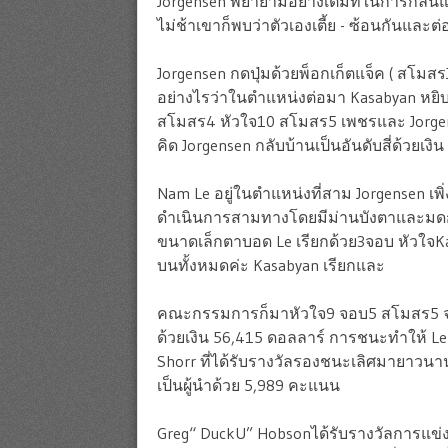
Jorgensen พยายามอย่างเต็มที่ในการกลั่
ไม่ช้าเขาก็พบว่าตัวเองเตี้ย - ซ้อนกันและต่
Jorgensen กดปุ่มด้วยพ็อกเก็ตแจ็ค ( สโมสรJJ
อย่างไรว่าในตำแหน่งต่อมา Kasabyan หยิ
สโมสร4 หัวใจ10 สโมสร5 เพชรและ Jorgens
คิด Jorgensen กลับบ้านเป็นอันดับสี่ด้วยเงิ
Nam Le อยู่ในตำแหน่งที่สาม Jorgensen เ
ดำเนินการสามทางโดยมีม่านบังตาและมดกัด
ขนาดเล็กตาบอด Le เรียกด้วย3จอบ หัวใจK
บนทั้งหมดค่ะ Kasabyan เรียกและ
คณะกรรมการก็มาหัวใจ9 จอบ5 สโมสร5 จอบ4
ด้วยเงิน 56,415 ดอลลาร์ การชนะทำให้ Le
Shorr ที่ได้รับรางวัลรองชนะเลิศมายาวนาน
เป็นผู้นำด้วย 5,989 คะแนน
Greg“ DuckU” Hobsonได้รับรางวัลการแข่งขัน