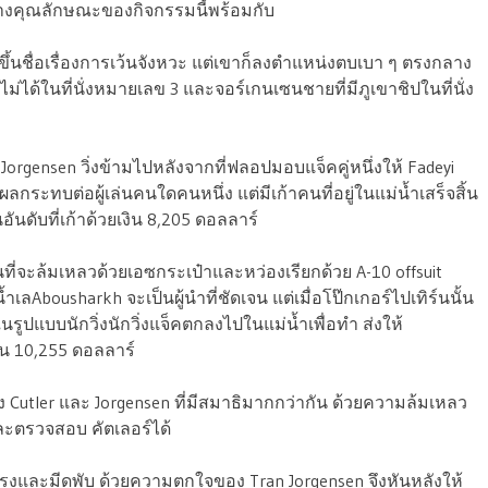
รางคุณลักษณะของกิจกรรมนี้พร้อมกับ
นชื่อเรื่องการเว้นจังหวะ แต่เขาก็ลงตำแหน่งตบเบา ๆ ตรงกลาง
ได้ในที่นั่งหมายเลข 3 และจอร์เกนเซนชายที่มีภูเขาชิปในที่นั่ง
ง Jorgensen วิ่งข้ามไปหลังจากที่ฟลอปมอบแจ็คคู่หนึ่งให้ Fadeyi
ผลกระทบต่อผู้เล่นคนใดคนหนึ่ง แต่มีเก้าคนที่อยู่ในแม่น้ำเสร็จสิ้น
ันดับที่เก้าด้วยเงิน 8,205 ดอลลาร์
ที่จะล้มเหลวด้วยเอซกระเป๋าและหว่องเรียกด้วย A-10 offsuit
ลAbousharkh จะเป็นผู้นำที่ชัดเจน แต่เมื่อโป๊กเกอร์ไปเทิร์นนั้น
ูปแบบนักวิ่งนักวิ่งแจ็คตกลงไปในแม่น้ำเพื่อทำ ส่งให้
ิน 10,255 ดอลลาร์
ง Cutler และ Jorgensen ที่มีสมาธิมากกว่ากัน ด้วยความล้มเหลว
ละตรวจสอบ คัตเลอร์ได้
นแรงและมีดพับ ด้วยความตกใจของ Tran Jorgensen จึงหันหลังให้