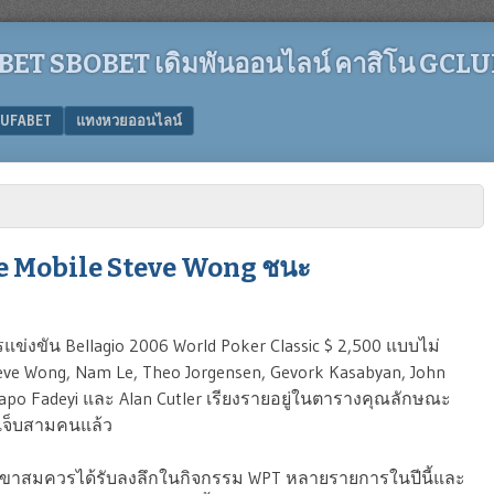
ET SBOBET เดิมพันออนไลน์ คาสิโน GCL
UFABET
แทงหวยออนไลน์
ne Mobile Steve Wong ชนะ
่งขัน Bellagio 2006 World Poker Classic $ 2,500 แบบไม่
teve Wong, Nam Le, Theo Jorgensen, Gevork Kasabyan, John
Dapo Fadeyi และ Alan Cutler เรียงรายอยู่ในตารางคุณลักษณะ
าดเจ็บสามคนแล้ว
ที่เขาสมควรได้รับลงลึกในกิจกรรม WPT หลายรายการในปีนี้และ