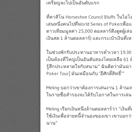
เหรียญจะไปเป็นอันดับแรก
ที่คาสิโน Horseshoe Council Bluffs ในไอโอวา 
เล่นหนึ่งคนไปที่World Series of Pokerเพื
ดาวเทียมมูลค่า 25,000 ดอลลาร์ดึงดูดผู้เล่น
เงินสด 1 ล้านดอลลาร์) และกระเป๋าเงินที่เ
ในช่วงพักรับประทานอาหารค่ำเวลา 19.30 น
เป็นห้องที่ใหญ่เป็นอันดับสองโดยเหลือ 61 
รู้สึกประหลาดใจกับสนาม“ ฉันคิดว่ามันน่าจ
Poker Tour] มันเหมือนกับ ‘อึศักดิ์สิทธิ์’”
Meling บอกว่าเขาต้องการเล่นงาน 1 ล้านเหร
ในรายชื่อสำรองจะได้รับโอกาสในการเล่น O
Meling เรียกเงินหนึ่งล้านดอลลาร์ว่า “เงินท
ใช้เงินเพื่อจ่ายหนี้จำนองของเขา เขาบอกว่า
นาน”