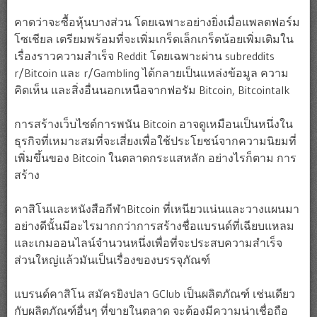
คาดว่าจะซื้อหุ้นบางส่วน โดยเฉพาะอย่างยิ่งเมื่อแพลตฟอร์ม
โซเชียล เตรียมพร้อมที่จะเพิ่มเกร็ดเล็กเกร็ดน้อยเพิ่มเติมใน
เรื่องราวความสำเร็จ Reddit โดยเฉพาะผ่าน subreddits
r/Bitcoin และ r/Gambling ได้กลายเป็นแหล่งข้อมูล ความ
คิดเห็น และสิ่งอื่นนอกเหนือจากฟอรัม Bitcoin, Bitcointalk
การสร้างเว็บไซต์การพนัน Bitcoin อาจดูเหมือนเป็นหนึ่งใน
ธุรกิจที่เหมาะสมที่จะเสี่ยงเพื่อใช้ประโยชน์จากความนิยมที่
เพิ่มขึ้นของ Bitcoin ในตลาดกระแสหลัก อย่างไรก็ตาม การ
สร้าง
คาสิโนและหนังสือกีฬาBitcoin ที่เหนียวแน่นและวางแผนมา
อย่างดีนั้นมีอะไรมากกว่าการสร้างชื่อแบรนด์ที่เฉียบแหลม
และเกมออนไลน์จำนวนหนึ่งเพื่อที่จะประสบความสำเร็จ
ส่วนใหญ่แล้วมันเป็นเรื่องของบรรจุภัณฑ์
แบรนด์คาสิโน สมัครยิงปลา GClub เป็นผลิตภัณฑ์ เช่นเดียว
กับผลิตภัณฑ์อื่นๆ ที่ขายในตลาด จะต้องมีความน่าเชื่อถือ