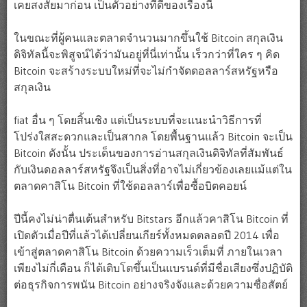
เคยสงสัยมาก่อน เป็นตัวอย่างที่ดีของเรื่องนี้
ในขณะที่ผู้คนและตลาดจำนวนมากขึ้นใช้ Bitcoin สกุลเงิน
ดิจิทัลนี้จะพิสูจน์ได้ว่ามันอยู่ที่นี่เท่านั้น เร็วกว่าที่ใคร ๆ คิด
Bitcoin จะสร้างระบบใหม่ที่จะไม่กำจัดดอลลาร์สหรัฐหรือ
สกุลเงิน
fiat อื่น ๆ โดยสิ้นเชิง แต่เป็นระบบที่จะแนะนำวิธีการที่
โปร่งใสสะดวกและเป็นสากล โดยพื้นฐานแล้ว Bitcoin จะเป็น
Bitcoin ดังนั้น ประเด็นของการอ่านสกุลเงินดิจิทัลที่สัมพันธ์
กับเงินดอลลาร์สหรัฐจึงเป็นสิ่งที่อาจไม่เกี่ยวข้องเลยแม้แต่ใน
ตลาดคาสิโน Bitcoin ที่ใช้ดอลลาร์เพื่อซื้อบิตคอยน์
ปีนี้คงไม่น่าตื่นเต้นสำหรับ Bitstars อีกแล้วคาสิโน Bitcoin ที่
เปิดตัวเมื่อปีที่แล้วได้เปลี่ยนเกียร์ทั้งหมดตลอดปี 2014 เพื่อ
เข้าสู่ตลาดคาสิโน Bitcoin ด้วยความเร็วเต็มที่ ภายในเวลา
เพียงไม่กี่เดือน ก็ได้เติบโตขึ้นเป็นแบรนด์ที่มีชื่อเสียงซึ่งปฏิบัติ
ต่อธุรกิจการพนัน Bitcoin อย่างจริงจังและด้วยความซื่อสัตย์