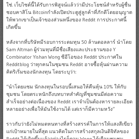
ใช่. เว็บไซต์นี้ได้รับการพิสูจน์แล้วว่ามีประโยชน์สำหรับผู้ชื่น
ชอบคาสิโน Bitcoinกำลังเปิดประตูสู่ลูกค้าที่ภักดีโดยอนุญาต
ให้พวกเขาเป็นเจ้าของส่วนหนึ่งของ Reddit การประกาศนี้
เกิดขึ้น
หลังจากที่บริษัทมีรอบการระดมทุน 50 ล้านดอลลาร์ นำโดย
Sam Altman ผู้ร่วมทุนที่มีชื่อเสียงและประธานของ Y
Combinator Yishan Wong ซีอีโอของ Reddit ประกาศใน
Redditblog ว่าทุกคนในชุมชน Reddit อาจซื้อหุ้นผ่านความ
คิดริเริ่มของนักลงทุน โดยระบุว่า:
“นำโดยแซม นักลงทุนในรอบนี้เสนอให้คืนหุ้น 10% ให้กับ
ชุมชน โดยตระหนักถึงบทบาทสำคัญที่ชุมชนมีต่อความ
สำเร็จอย่างต่อเนื่องของ Reddit เราจำเป็นต้องหารายละเอียด
หลายอย่างเพื่อให้มันใช้งานได้ แต่เราก็มีความหวัง”
ราวกับว่ายังไม่หมดหนทางที่สร้างสรรค์ในการให้แสงสีเขียว
แก่เป้าหมายในที่สุด แนวคิดในการสร้างสกุลเงินดิจิทัลของ
Reddit ได้เกิดขึ้นแล้วอย่างไรก็ตาม Wong ได้เตือนชุมชน