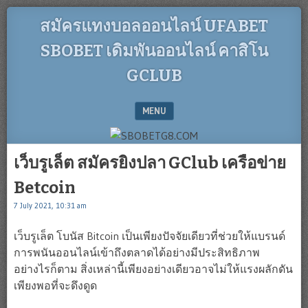
สมัครแทงบอลออนไลน์ UFABET
SBOBET เดิมพันออนไลน์ คาสิโน
GCLUB
MENU
SKIP TO CONTENT
เว็บรูเล็ต สมัครยิงปลา GClub เครือข่าย
Betcoin
7 July 2021, 10:31 am
เว็บรูเล็ต โบนัส Bitcoin เป็นเพียงปัจจัยเดียวที่ช่วยให้แบรนด์
การพนันออนไลน์เข้าถึงตลาดได้อย่างมีประสิทธิภาพ
อย่างไรก็ตาม สิ่งเหล่านี้เพียงอย่างเดียวอาจไม่ให้แรงผลักดัน
เพียงพอที่จะดึงดูด