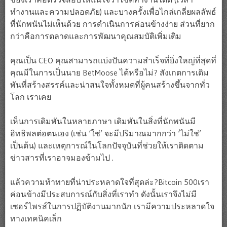
ทำงานและความปลอดภัย) และบางครั้งเพื่อไกล่เกลี่ยผลลัพธ์
ที่นักพนันไม่เห็นด้วย การดำเนินการค่อนข้างง่าย ส่วนที่ยาก
กว่าคือการตลาดและการพัฒนาคุณสมบัติเพิ่มเติม
คุณเป็น CEO คุณสามารถแบ่งปันความสำเร็จที่ยิ่งใหญ่ที่สุดที่
คุณมีในการเป็นนาย BetMoose ได้หรือไม่? สังเกตการเดิม
พันที่สร้างสรรค์และน่าสนใจทั้งหมดที่ผู้คนสร้างขึ้นจากทั่ว
โลก เราเคย
เห็นการเดิมพันในหลายภาษา เดิมพันในสิ่งที่นักพนันมี
อิทธิพลต่อตนเอง (เช่น ‘ใช่’ จะมีปริมาณมากกว่า ‘ไม่ใช่’
เป็นต้น) และเหตุการณ์ในโลกปัจจุบันที่ช่วยให้เราติดตาม
ข่าวสารที่เราอาจมองข้ามไป .
แล้วความท้าทายที่น่าประหลาดใจที่สุดล่ะ?Bitcoin 500เรา
ค่อนข้างมีประสบการณ์กับสิ่งที่เราทำ ดังนั้นเราจึงไม่มี
เซอร์ไพรส์ในการปฏิบัติงานมากนัก เรามีความประหลาดใจ
ทางเทคนิคเล็ก