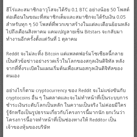
ฮีโร่และสมาชิกอาวุโสจะได้รับ 0.1 BTC อย่างน้อย 50 โพสต์
ต่อเดือนในขณะที่สมาชิกเต็มและสมาชิกจะได้รับเงิน 0.05
สำหรับทุก ๆ 50 โพสต์ที่พวกเขาสร้างในแต่ละเดือนย้อนหลัง
ไปถึงเดือนสิงหาคม แคมเปญลายเซ็น Bitstars จะกลับมา
ทำงานอีกครั้งตั้งแต่วันที่ 1 ตุลาคม
Reddit จะไม่ละทิ้ง Bitcoin แต่แพลตฟอร์มโซเชียลนี้กลาย
เป็นหัวข้อข่าวอย่างรวดเร็วในโลกของสกุลเงินดิจิทัล หลัง
จากที่ทิ้งระเบิดในแผนเริ่มต้นเพื่อเสนอสกุลเงินดิจิทัลของ
ตนเอง
อย่างไรก็ตาม cryptocurrency ของ Reddit จะไม่แข่งขันกับ
cryptocoins อื่น ๆ ในตลาดและจะไม่ทำหน้าที่เป็นระบบการ
ชำระเงินระดับโลกเป็นหลัก ในความเป็นจริง ไม่ค่อยมีใคร
รู้จักหรือเป็นรูปธรรมเกี่ยวกับโครงการนี้มากนัก ยกเว้นว่า
โครงการนี้อาจทำหน้าที่เป็นช่องทางให้ Redditor เป็น
เจ้าของหุ้นของบริษัท