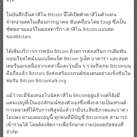
ในบันทึกอื่นคาสิโน Bitcoin นี้ได้เปิดตัวคาสิโนตัวแทน
จำหน่ายสดในเดือนกรกฎาคม ขับเคลื่อนโดย Ezugi ซึ่งเป็น
ซัพพลายเออร์ในคอสตาริกา คาสิโน Bitcoin แบบสด
ของBitstars
ได้เพิ่มบริการการพนัน Bitcoin ด้วยการส่งเสริมการเดิมพัน
แบบเรียลไทม์บนแบล็คแจ็ค Bitcoin รูเล็ต บาคาร่า และลอต
เตอรีนอกเหนือจากเหล่านี้และรุ่นอื่น ๆ รวมถึงเกม Bitcoinบน
มือถือแล้ว Bitstars ยังส่งเสริมแบรนด์ของตนอย่างแข็งขันใน
ฟอรัม Bitcoin Bitcointalk.org
แม้ว่าจะมีข้อเสนอโบนัสคาสิโน Bitcoinอยู่แล้วแต่ก็ยังมี
แคมเปญที่เป็นเอกลักษณ์ของตัวเองซึ่งเพิ่งกลายเป็นเทรนด์
การตลาดที่ได้รับการพิสูจน์แล้วว่ามีประสิทธิภาพและราคา
ไม่แพง ผ่านแคมเปญนี้ ทุกคนที่มีบัญชี Bitcointalk สามารถ
เข้าร่วมได้ โดยต้องจัดการเพื่อรักษาความปลอดภัยช่องที่
จำกัด