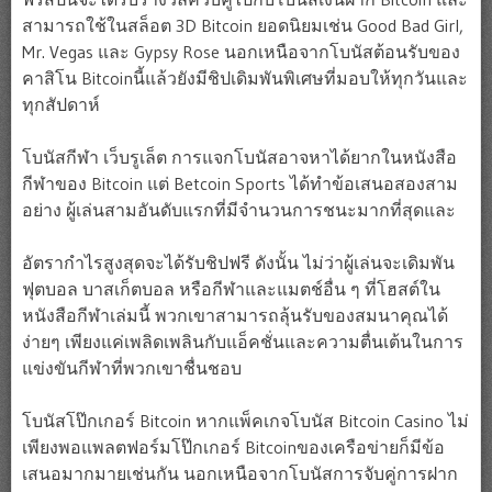
สามารถใช้ในสล็อต 3D Bitcoin ยอดนิยมเช่น Good Bad Girl,
Mr. Vegas และ Gypsy Rose นอกเหนือจากโบนัสต้อนรับของ
คาสิโน Bitcoinนี้แล้วยังมีชิปเดิมพันพิเศษที่มอบให้ทุกวันและ
ทุกสัปดาห์
โบนัสกีฬา เว็บรูเล็ต การแจกโบนัสอาจหาได้ยากในหนังสือ
กีฬาของ Bitcoin แต่ Betcoin Sports ได้ทำข้อเสนอสองสาม
อย่าง ผู้เล่นสามอันดับแรกที่มีจำนวนการชนะมากที่สุดและ
อัตรากำไรสูงสุดจะได้รับชิปฟรี ดังนั้น ไม่ว่าผู้เล่นจะเดิมพัน
ฟุตบอล บาสเก็ตบอล หรือกีฬาและแมตช์อื่น ๆ ที่โฮสต์ใน
หนังสือกีฬาเล่มนี้ พวกเขาสามารถลุ้นรับของสมนาคุณได้
ง่ายๆ เพียงแค่เพลิดเพลินกับแอ็คชั่นและความตื่นเต้นในการ
แข่งขันกีฬาที่พวกเขาชื่นชอบ
โบนัสโป๊กเกอร์ Bitcoin หากแพ็คเกจโบนัส Bitcoin Casino ไม่
เพียงพอแพลตฟอร์มโป๊กเกอร์ Bitcoinของเครือข่ายก็มีข้อ
เสนอมากมายเช่นกัน นอกเหนือจากโบนัสการจับคู่การฝาก