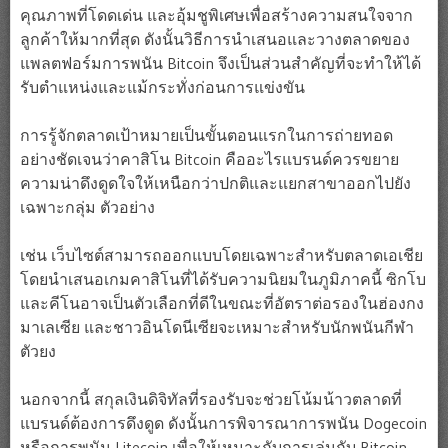
คุณภาพที่โดดเด่น และอุ้มชูพิเศษเพื่อสร้างความสนใจจาก
ลูกค้าให้มากที่สุด ดังนั้นวิธีการนำเสนอและวางตลาดของ
แพลตฟอร์มการพนัน Bitcoin จึงเป็นส่วนสำคัญที่จะทำให้ได้
รับตำแหน่งและแม้กระทั่งก่อนการแข่งขัน
การรู้จักตลาดเป้าหมายเป็นขั้นตอนแรกในการถ่ายทอด
อย่างชัดเจนว่าคาสิโน Bitcoin คืออะไรแบรนด์ควรขยาย
ความน่าดึงดูดใจให้เหนือกว่าปกติและแยกสาขาออกไปยัง
เฉพาะกลุ่ม ตัวอย่าง
เช่น เว็บไซต์สามารถออกแบบโดยเฉพาะสำหรับตลาดเอเชีย
โดยนำเสนอเกมคาสิโนที่ได้รับความนิยมในภูมิภาคนี้ ซิกโบ
และคีโนอาจเป็นตัวเลือกที่ดีในขณะที่อัตราต่อรองในฮ่องกง
มาเลเซีย และชาวอินโดนีเซียจะเหมาะสำหรับนักพนันกีฬา
ตัวยง
นอกจากนี้ สกุลเงินดิจิทัลที่รองรับจะช่วยโน้มน้าวตลาดที่
แบรนด์ต้องการดึงดูด ดังนั้นการพิจารณาการพนัน Dogecoin
หรือการพนัน Litecoin เพื่อให้เหมาะกับการเล่นกับ Bitcoin