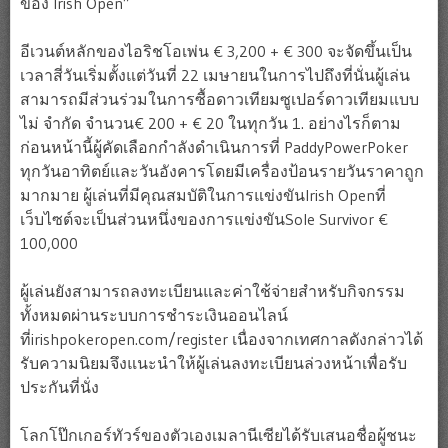
ของ Irish Open”
อีเวนต์หลักของไอริชโอเพ่น € 3,200 + € 300 จะจัดขึ้นเป็น
เวลาสี่วันเริ่มตั้งแต่วันที่ 22 เมษายนในการไปถึงที่นั่นผู้เล่น
สามารถมีส่วนร่วมในการซื้อดาวเทียมซูเปอร์ดาวเทียมแบบ
ไม่ จำกัด จำนวน€ 200 + € 20 ในทุกวัน 1. อย่างไรก็ตาม
ก่อนหน้านี้ผู้คัดเลือกกำลังดำเนินการที่ PaddyPowerPoker
ทุกวันอาทิตย์และวันอังคารโดยมีเครื่องป้อนรายวันราคาถูก
มากมาย ผู้เล่นที่มีคุณสมบัติในการแข่งขันIrish Openที่
เว็บไซต์จะเป็นส่วนหนึ่งของการแข่งขันSole Survivor €
100,000
ผู้เล่นยังสามารถลงทะเบียนและค่าใช้จ่ายสำหรับกิจกรรม
ทั้งหมดผ่านระบบการชำระเงินออนไลน์
ที่irishpokeropen.com/register เนื่องจากเทศกาลดังกล่าวได้
รับความนิยมจึงแนะนำให้ผู้เล่นลงทะเบียนล่วงหน้าเพื่อรับ
ประกันที่นั่ง
โลกโป๊กเกอร์ทัวร์ของตัวเองเมลานีเซียได้รับเสนอชื่อผู้ชนะ