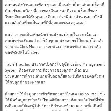
สนามหลังบ้านและเพื่อน ๆ และเพื่อนบ้านก็มาเล่นเกมฮ็อกกี้
กันอย่างต่อเนื่อง พี่สาวของฉันเก่งพอที่จะเล่นฮ็อกกี้ของ
วิทยาลัยและได้รับทุนการศึกษา ด้วยพี่น้องจำนวนมากจึงมี
แรงผลักดันที่จะเป็นคนที่ดีที่สุดและชนะอยู่เสมอ”
แม้ว่าเขาจะเป็นเพียงนักเรียนมัธยมปลายในเวลานั้น แต่
สมเด็จพระสันตะปาปาก็จับจุดบกพร่องของโป๊กเกอร์ได้หลัง
จากเห็น Chris Moneymaker ชนะการแข่งขันรายการหลัก
ของWSOPในปี 2546
Table Trac, Inc. ประกาศเปิดตัวโซลูชั่น Casino Management
System ที่รองรับความต้องการของลูกค้าเพื่อมอบ
ประสบการณ์การเล่นเกมที่ปลอดภัยและรับผิดชอบต่อสังคม
ให้กับลูกค้าของพวกเขา
ด้วยการใช้ข้อมูลการเข้าพักของคาสิโนสด CasinoTrac CMS
ให้ฟีดข้อมูลสดสำหรับป้ายดิจิทัลกลางแจ้งและเว็บไซต์ที่ช่วย
เหลือและอัปเดตผู้ให้บริการที่กำหนดจำนวนแขกเพิ่มเติมที่