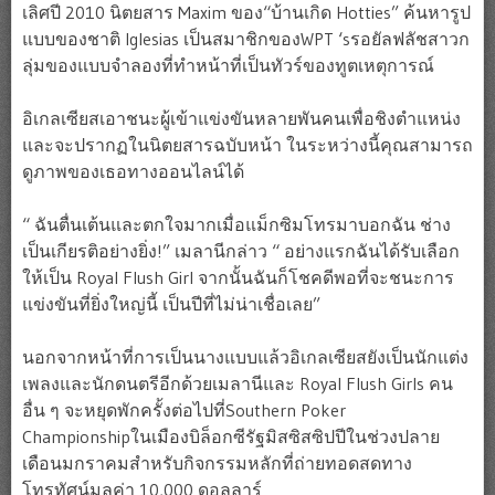
เลิศปี 2010 นิตยสาร Maxim ของ“บ้านเกิด Hotties” ค้นหารูป
แบบของชาติ Iglesias เป็นสมาชิกของWPT ‘sรอยัลฟลัชสาวก
ลุ่มของแบบจำลองที่ทำหน้าที่เป็นทัวร์ของทูตเหตุการณ์
อิเกลเซียสเอาชนะผู้เข้าแข่งขันหลายพันคนเพื่อชิงตำแหน่ง
และจะปรากฏในนิตยสารฉบับหน้า ในระหว่างนี้คุณสามารถ
ดูภาพของเธอทางออนไลน์ได้
“ ฉันตื่นเต้นและตกใจมากเมื่อแม็กซิมโทรมาบอกฉัน ช่าง
เป็นเกียรติอย่างยิ่ง!” เมลานีกล่าว “ อย่างแรกฉันได้รับเลือก
ให้เป็น Royal Flush Girl จากนั้นฉันก็โชคดีพอที่จะชนะการ
แข่งขันที่ยิ่งใหญ่นี้ เป็นปีที่ไม่น่าเชื่อเลย”
นอกจากหน้าที่การเป็นนางแบบแล้วอิเกลเซียสยังเป็นนักแต่ง
เพลงและนักดนตรีอีกด้วยเมลานีและ Royal Flush Girls คน
อื่น ๆ จะหยุดพักครั้งต่อไปที่Southern Poker
Championshipในเมืองบิล็อกซีรัฐมิสซิสซิปปีในช่วงปลาย
เดือนมกราคมสำหรับกิจกรรมหลักที่ถ่ายทอดสดทาง
โทรทัศน์มูลค่า 10,000 ดอลลาร์