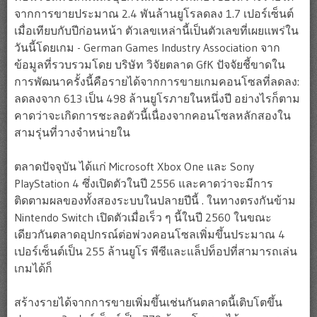
จากการขายประมาณ 2.4 พันล้านยูโรลดลง 1.7 เปอร์เซ็นต์
เมื่อเทียบกับปีก่อนหน้า ตัวเลขเหล่านี้เป็นตัวเลขที่เผยแพร่ใน
วันนี้โดยเกม - German Games Industry Association จาก
ข้อมูลที่รวบรวมโดย บริษัท วิจัยตลาด GfK ปัจจัยชี้ขาดใน
การพัฒนาครั้งนี้คือรายได้จากการขายเกมคอนโซลที่ลดลง:
ลดลงจาก 613 เป็น 498 ล้านยูโรภายในหนึ่งปี อย่างไรก็ตาม
คาดว่าจะเกิดการชะลอตัวนี้เนื่องจากคอนโซลหลักสองใน
สามรุ่นที่วางจำหน่ายใน
ตลาดปัจจุบัน ได้แก่ Microsoft Xbox One และ Sony
PlayStation 4 ซึ่งเปิดตัวในปี 2556 และคาดว่าจะมีการ
ติดตามผลของทั้งสองระบบในปลายปีนี้ . ในทางตรงกันข้าม
Nintendo Switch เปิดตัวเมื่อเร็ว ๆ นี้ในปี 2560 ในขณะ
เดียวกันตลาดอุปกรณ์ต่อพ่วงคอนโซลเพิ่มขึ้นประมาณ 4
เปอร์เซ็นต์เป็น 255 ล้านยูโร พีซีและแล็ปท็อปที่สามารถเล่น
เกมได้ก็
สร้างรายได้จากการขายเพิ่มขึ้นเช่นกันตลาดนี้เติบโตขึ้น