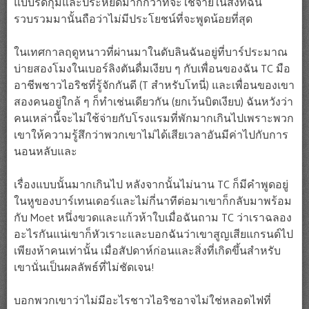
แบบรัดกุมและประหยัดมากกว่าที่จะใช้จ่ายในสิ่งที่ฉัน
รวบรวมมานั้นถือว่าไม่มีประโยชน์ที่จะพูดน้อยที่สุด
ในเทศกาลฤดูหนาวที่ผ่านมาในดับลินฉันอยู่ที่บาร์ประมาณ
บ่ายสองโมงในเบอร์ลิงตันดื่มเงียบ ๆ กับเพื่อนของฉัน TC มือ
อาชีพชาวไอริชที่รู้จักกันดี (T สำหรับโทนี่) และเพื่อนของเขา
สองคนอยู่ใกล้ ๆ ก็ทำเช่นเดียวกัน (ยกเว้นบิตเงียบ) ฉันหวังว่า
คนเหล่านี้จะไม่ใช้จ่ายกับโรงแรมที่พักมากเกินไปเพราะพวก
เขาให้ความรู้สึกว่าพวกเขาไม่ได้เสียเวลาอันมีค่าไปกับการ
นอนหลับและ
เรื่องแบบนั้นมากเกินไป หลังจากนั้นไม่นาน TC ก็มีคำพูดอยู่
ในหูของบาร์เทนเดอร์และไม่กี่นาทีต่อมาเขาก็กลับมาพร้อม
กับ Moet หนึ่งขวดและแก้วห้าใบเมื่อฉันถาม TC ว่าเราฉลอง
อะไรกันแน่เขาก็หัวเราะและบอกฉันว่าเขาสูญเสียแกรนด์ไป
เพียงห้าคนเท่านั้น เมื่อสัปดาห์ก่อนและสิ่งที่เกิดขึ้นสำหรับ
เขานั่นเป็นผลลัพธ์ที่ไม่ชัดเจน!
บอกพวกเขาว่าไม่มีอะไรชาวไอริชอาจไม่ใช่หลอดไฟที่