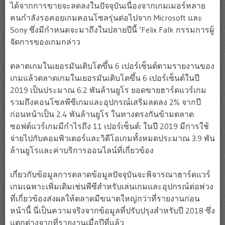
ได้จากการขายจะลดลงในปัจจุบันเนื่องจากเกมเมอร์หลาย
คนกำลังรอคอยเกมคอนโซลรุ่นต่อไปจาก Microsoft และ
Sony ซึ่งมีกำหนดจะมาถึงในปลายปีนี้ ‘Felix Falk กรรมการผู้
จัดการของเกมกล่าว
ตลาดเกมในเยอรมันเติบโตขึ้น 6 เปอร์เซ็นต์ตามรายงานของ
เกมแล้วตลาดเกมในเยอรมันเติบโตขึ้น 6 เปอร์เซ็นต์ในปี
2019 เป็นประมาณ 6.2 พันล้านยูโร ยอดขายฮาร์ดแวร์เกม
รวมถึงคอนโซลพีซีเกมและอุปกรณ์เสริมลดลง 2% จากปี
ก่อนหน้าเป็น 2.4 พันล้านยูโร ในทางตรงกันข้ามตลาด
ซอฟต์แวร์เกมมีกำไรถึง 11 เปอร์เซ็นต์: ในปี 2019 มีการใช้
จ่ายไปกับคอมพิวเตอร์และวิดีโอเกมทั้งหมดประมาณ 3.9 พัน
ล้านยูโรและค่าบริการออนไลน์ที่เกี่ยวข้อง
เกี่ยวกับข้อมูลการตลาดข้อมูลปัจจุบันจะพิจารณาฮาร์ดแวร์
เกมเฉพาะเพิ่มเติมเช่นพีซีสำหรับเล่นเกมและอุปกรณ์ต่อพ่วง
ที่เกี่ยวข้องส่งผลให้ตลาดมีขนาดใหญ่กว่าที่รายงานก่อน
หน้านี้ นี่เป็นความจริงจากข้อมูลที่ปรับปรุงสำหรับปี 2018 ซึ่ง
แตกต่างจากที่รายงานเมื่อปีที่แล้ว