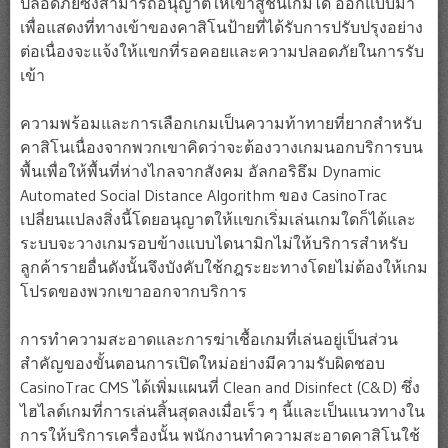
ปลอดภัยซึ่งสามารถอนุญาตให้เข้าสู่ชั้นเกมได้ ออกแบบมา
เพื่อแสดงที่ทางเข้าของคาสิโนป้ายที่ได้รับการปรับปรุงอย่าง
ต่อเนื่องจะแจ้งให้แขกที่รอคอยและความปลอดภัยในการรับ
เข้า
ความพร้อมและการเลือกเกมเป็นความท้าทายที่ยากสำหรับ
คาสิโนเนื่องจากพวกเขาคิดว่าจะต้องวางเกมนอกบริการบน
พื้นเพื่อให้พื้นที่ห่างไกลจากสังคม อัลกอริธึม Dynamic
Automated Social Distance Algorithm ของ CasinoTrac
เปลี่ยนแปลงสิ่งนี้โดยอนุญาตให้แขกเริ่มเล่นเกมใดก็ได้และ
ระบบจะวางเกมรอบข้างแบบไดนามิกไม่ให้บริการสำหรับ
ลูกค้ารายอื่นดังนั้นจึงบังคับใช้กฎระยะทางโดยไม่ต้องให้เกม
โปรดของพวกเขาออกจากบริการ
การทำความสะอาดและการฆ่าเชื้อเกมที่เล่นอยู่เป็นส่วน
สำคัญของขั้นตอนการเปิดใหม่อย่างมีความรับผิดชอบ
CasinoTrac CMS ได้เพิ่มแผนที่ Clean and Disinfect (C&D) ซึ่ง
ไฮไลต์เกมที่การเล่นสิ้นสุดลงเมื่อเร็ว ๆ นี้และเป็นแนวทางใน
การให้บริการเครื่องนั้น พนักงานทำความสะอาดคาสิโนใช้