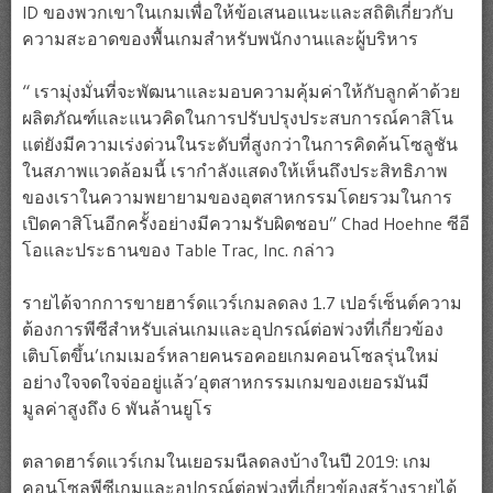
ID ของพวกเขาในเกมเพื่อให้ข้อเสนอแนะและสถิติเกี่ยวกับ
ความสะอาดของพื้นเกมสำหรับพนักงานและผู้บริหาร
“ เรามุ่งมั่นที่จะพัฒนาและมอบความคุ้มค่าให้กับลูกค้าด้วย
ผลิตภัณฑ์และแนวคิดในการปรับปรุงประสบการณ์คาสิโน
แต่ยังมีความเร่งด่วนในระดับที่สูงกว่าในการคิดค้นโซลูชัน
ในสภาพแวดล้อมนี้ เรากำลังแสดงให้เห็นถึงประสิทธิภาพ
ของเราในความพยายามของอุตสาหกรรมโดยรวมในการ
เปิดคาสิโนอีกครั้งอย่างมีความรับผิดชอบ” Chad Hoehne ซีอี
โอและประธานของ Table Trac, Inc. กล่าว
รายได้จากการขายฮาร์ดแวร์เกมลดลง 1.7 เปอร์เซ็นต์ความ
ต้องการพีซีสำหรับเล่นเกมและอุปกรณ์ต่อพ่วงที่เกี่ยวข้อง
เติบโตขึ้น’เกมเมอร์หลายคนรอคอยเกมคอนโซลรุ่นใหม่
อย่างใจจดใจจ่ออยู่แล้ว’อุตสาหกรรมเกมของเยอรมันมี
มูลค่าสูงถึง 6 พันล้านยูโร
ตลาดฮาร์ดแวร์เกมในเยอรมนีลดลงบ้างในปี 2019: เกม
คอนโซลพีซีเกมและอุปกรณ์ต่อพ่วงที่เกี่ยวข้องสร้างรายได้