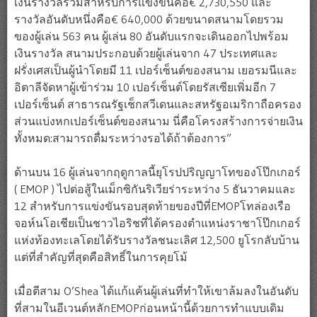
เงินรางวัลรวมสำหรับการแข่งขันคือ€ 2,730,550 และ
รางวัลอันดับหนึ่งคือ€ 640,000 ด้วยขนาดสนามโดยรวม
ของผู้เล่น 563 คน ผู้เล่น 80 อันดับแรกจะเดินออกไปพร้อม
เงินรางวัล สนามประกอบด้วยผู้เล่นจาก 47 ประเทศและ
ฝรั่งเศสเป็นผู้นำโดยมี 11 เปอร์เซ็นต์ของสนาม เยอรมนีและ
อิตาลีจัดหาผู้เข้าร่วม 10 เปอร์เซ็นต์โดยรัสเซียเพิ่มอีก 7
เปอร์เซ็นต์ สาธารณรัฐเช็กสวีเดนและสหรัฐอเมริกาถือครอง
ส่วนแบ่งหกเปอร์เซ็นต์ของสนาม นี่คือโครงสร้างการจ่ายเงิน
ทั้งหมด:สามารถดื่มระหว่างรอได้ถ้าต้องการ”
ด้านบน 16 ผู้เล่นจากฤดูกาลนี้ยุโรปปริญญาโทของโป๊กเกอร์
( EMOP ) ไปต่อสู้ในเม็กซิกันริเวียร่าระหว่าง 5 ธันวาคมและ
12 สำหรับการแข่งขันรอบสุดท้ายของปีที่EMOPโทล่องเรือ
จอห์นโอเชียเป็นชาวไอริชที่ได้ครองตำแหน่งราชาโป๊กเกอร์
แห่งท้องทะเลโดยได้รับรางวัลชนะเลิศ 12,500 ยูโรกลับบ้าน
แต่ที่สำคัญที่สุดคือสิทธิ์ในการคุยโม้
เมื่อตีสาม O’Shea ได้แก้แค้นผู้เล่นที่ทำให้เขาล้มลงในอันดับ
ที่สามในอีเวนต์หลักEMOPก่อนหน้านี้ด้วยการทำแบบเดิม