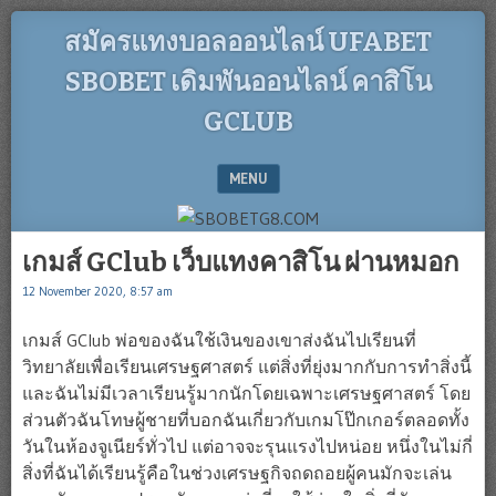
สมัครแทงบอลออนไลน์ UFABET
SBOBET เดิมพันออนไลน์ คาสิโน
GCLUB
MENU
SKIP TO CONTENT
เกมส์ GClub เว็บแทงคาสิโน ผ่านหมอก
12 November 2020, 8:57 am
เกมส์ GClub พ่อของฉันใช้เงินของเขาส่งฉันไปเรียนที่
วิทยาลัยเพื่อเรียนเศรษฐศาสตร์ แต่สิ่งที่ยุ่งมากกับการทำสิ่งนี้
และฉันไม่มีเวลาเรียนรู้มากนักโดยเฉพาะเศรษฐศาสตร์ โดย
ส่วนตัวฉันโทษผู้ชายที่บอกฉันเกี่ยวกับเกมโป๊กเกอร์ตลอดทั้ง
วันในห้องจูเนียร์ทั่วไป แต่อาจจะรุนแรงไปหน่อย หนึ่งในไม่กี่
สิ่งที่ฉันได้เรียนรู้คือในช่วงเศรษฐกิจถดถอยผู้คนมักจะเล่น