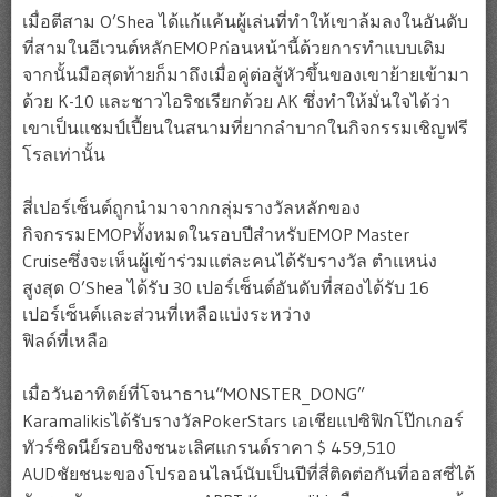
เมื่อตีสาม O’Shea ได้แก้แค้นผู้เล่นที่ทำให้เขาล้มลงในอันดับ
ที่สามในอีเวนต์หลักEMOPก่อนหน้านี้ด้วยการทำแบบเดิม
จากนั้นมือสุดท้ายก็มาถึงเมื่อคู่ต่อสู้หัวขึ้นของเขาย้ายเข้ามา
ด้วย K-10 และชาวไอริชเรียกด้วย AK ซึ่งทำให้มั่นใจได้ว่า
เขาเป็นแชมป์เปี้ยนในสนามที่ยากลำบากในกิจกรรมเชิญฟรี
โรลเท่านั้น
สี่เปอร์เซ็นต์ถูกนำมาจากกลุ่มรางวัลหลักของ
กิจกรรมEMOPทั้งหมดในรอบปีสำหรับEMOP Master
Cruiseซึ่งจะเห็นผู้เข้าร่วมแต่ละคนได้รับรางวัล ตำแหน่ง
สูงสุด O’Shea ได้รับ 30 เปอร์เซ็นต์อันดับที่สองได้รับ 16
เปอร์เซ็นต์และส่วนที่เหลือแบ่งระหว่าง
ฟิลด์ที่เหลือ
เมื่อวันอาทิตย์ที่โจนาธาน“MONSTER_DONG”
Karamalikisได้รับรางวัลPokerStars เอเชียแปซิฟิกโป๊กเกอร์
ทัวร์ซิดนีย์รอบชิงชนะเลิศแกรนด์ราคา $ 459,510
AUDชัยชนะของโปรออนไลน์นับเป็นปีที่สี่ติดต่อกันที่ออสซี่ได้