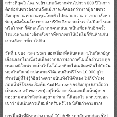
สว่างที่สุดในโคมระย้า แต่หลังจากผ่านไปกว่า 800 ปีในการ
ติดต่อกับชาวอังกฤษถึงแม้เราจะคิดออกว่าหากผู้ชายชาว
อังกฤษถามคำถามคุณโดยทั่วไปหมายความว่าเขากำลังหา
ข้อมูลดังนั้นนโยบายของ บริษัท จึงกลายเป็นว่าไม่มีอะไรเลย
หรือโกหก ก็ดีตอนนี้เราทุกคนกลับมาเป็นเพื่อนกันอีกครั้ง
โดยเฉพาะอย่างยิ่งหลังจากที่พวกเขาให้เงินไม่กี่พันล้านกับ
เราหลังจากที่เราไปกิน
วันที่ 1 ของ PokerStars ยอดเยี่ยมที่สนับสนุนIPCในกัลเวย์ถูก
เลื่อนออกไปหนึ่งวันเนื่องจากสภาพอากาศไม่เอื้ออำนวย ทุก
คนต่างดีใจเพราะเป็นไปไม่ได้เลยที่จะไม่เพลิดเพลินไปกับวัน
หยุดในกัลเวย์ สปอนเซอร์ได้มอบเงินฟรีโรล 10,000 ยูโร
สำหรับผู้ที่ไม่รู้วิธีสร้างความบันเทิงให้ตัวเอง ไม่กี่ชั่วโมง
ก่อนที่ฟรีโรลจะเริ่มต้น Paul Marrow ของอังกฤษ (เราถือว่า
เป็นครอบครัวของเขา) อยู่ในห้องการ์ดและเมื่อเห็นผู้ชาย
สองสามคนกำลังเล่นอยู่ถามว่าเกมนี้คืออะไร พวกเขาบอก
เขาว่ามันเป็นดาวเทียมสำหรับฟรีโรล นิสัยเก่าตายยาก!
การฟื้นตัวที่ดีระหว่าง เกมส์ GClub ขับรถกลับจากกัลเวย์ไป