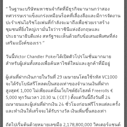
“ ในฐานะบริษัทมหาชนจำกัดที่มีธุรกิจมานานกว่าสอง
ทศวรรษเราแข็งแกร่งเหมือนร็อคที่เลื่องลือและมีการจัดงาน
ปะรำเช่นไอริชโอเพ่นที่กำลังจะมาถึงเพื่อช่วยเราสร้าง
ชุมชนที่ยิ่งใหญ่เรามั่นใจว่าราชินีแห่งอังกฤษและ
ประธานาธิบดีแห่ง สหรัฐฯจะเห็นด้วยกับข้อเสนอพิเศษที่ส่ง
เสริมแบ๊งค์ของเรา ”
วันนี้Victor Chandler Pokerได้เปิดตัวโปรโมชั่นมากมาย
สำหรับผู้เล่นทั้งสองเพื่อค้นหาไซต์ใหม่และลูกค้าที่มีอยู่
ผู้เล่นที่ฝากเงินภายในวันที่ 29 เมษายนโดยใช้รหัส VC1000
จะได้รับโบนัสรีโหลดเป็นสองเท่าของจำนวนเงินที่ฝาก
สูงสุด€ 1,000 ไม่เพียงแค่นั้นเว็บไซต์ยังโฮสต์ Freerolls €
5,000 ทุกวันเวลา 20.30 น. ( CET ) ตั้งแต่วันนี้ถึงวันที่ 24
เมษายนและผู้เล่นที่ฝากเงิน 24 ชั่วโมงก่อนฟรีโรลแต่ละครั้ง
และทำเงินให้เสร็จจะได้รับรางวัล เงินเพิ่มขึ้นสองเท่า
ถัดไปเริ่มต้นด้วยหมายเลขมือ 2,178,800,000 วิคเตอร์แชนด์