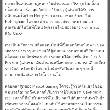
กลายเป็นคนนอกกฎหมายในตำนานและวีรบุรุษในสล็อต
บล็อกบัสเตอร์ล่าสุด Robin of Loxley ผู้เล่นจะได้รับการ
สนับสนุนให้เรียก Merry Men และเอาชนะ Sherriff of
Nottingham ในขณะที่พวกเขาแย่งชิงจากคนรวยด้วย
คุณสมบัติโบนัสที่เป็นนวัตกรรมใหม่สองอย่าง Risk & Buy
และ Click-
me เป็นนวัตกรรมสล็อตออนไลน์ที่เป็นเอกลักษณ์เฉพาะของ
Mascot Gaming และช่วยให้ผู้เล่นสามารถควบคุมวิธีการเล่น
สล็อตและผลลัพธ์ของแต่ละรอบเกมได้มากขึ้น ด้วย Risk &
Buy หากผู้เล่นชนะเงินจำนวนหนึ่งพวกเขาสามารถเลือกเสี่ยง
รางวัลสำหรับหนึ่งในรอบโบนัสฟรีสปินหลาย ๆ รอบที่
สามารถเพิ่มเงินรางวัลโดยรวมได้
สล็อตล่าสุดของ Mascot Gaming ใครจะรู้ว่าไดโนเสาร์ชอบ
หมุนวงล้อมากถึงขนาดที่เรียกว่า ‘สปิโนซอรัส’ ของพวกมัน
เอง…เหล่านี้คือไดโนเสาร์ที่ไม่เสียเวลาไปกับการค้นหาในถ้ำ
เพื่อหาอาหารมื้อต่อไป แต่กลับใช้ความพยายาม ในการชนะ
รางวัลใหญ่กับเกมเฟื่องฟู หากพวกเขาไม่ได้เป็นแม่เหล็ก