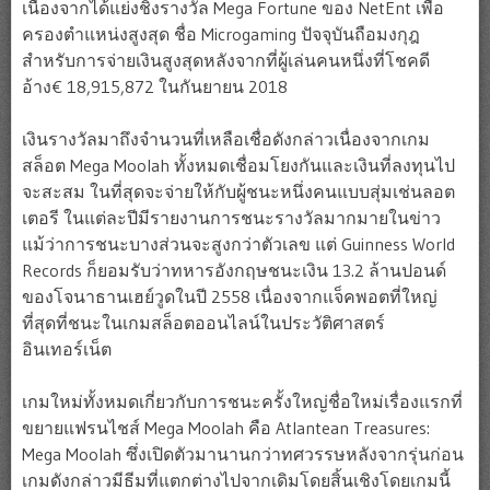
เนื่องจากได้แย่งชิงรางวัล Mega Fortune ของ NetEnt เพื่อ
ครองตำแหน่งสูงสุด ชื่อ Microgaming ปัจจุบันถือมงกุฎ
สำหรับการจ่ายเงินสูงสุดหลังจากที่ผู้เล่นคนหนึ่งที่โชคดี
อ้าง€ 18,915,872 ในกันยายน 2018
เงินรางวัลมาถึงจำนวนที่เหลือเชื่อดังกล่าวเนื่องจากเกม
สล็อต Mega Moolah ทั้งหมดเชื่อมโยงกันและเงินที่ลงทุนไป
จะสะสม ในที่สุดจะจ่ายให้กับผู้ชนะหนึ่งคนแบบสุ่มเช่นลอต
เตอรี ในแต่ละปีมีรายงานการชนะรางวัลมากมายในข่าว
แม้ว่าการชนะบางส่วนจะสูงกว่าตัวเลข แต่ Guinness World
Records ก็ยอมรับว่าทหารอังกฤษชนะเงิน 13.2 ล้านปอนด์
ของโจนาธานเฮย์วูดในปี 2558 เนื่องจากแจ็คพอตที่ใหญ่
ที่สุดที่ชนะในเกมสล็อตออนไลน์ในประวัติศาสตร์
อินเทอร์เน็ต
เกมใหม่ทั้งหมดเกี่ยวกับการชนะครั้งใหญ่ชื่อใหม่เรื่องแรกที่
ขยายแฟรนไชส์ ​​Mega Moolah คือ Atlantean Treasures:
Mega Moolah ซึ่งเปิดตัวมานานกว่าทศวรรษหลังจากรุ่นก่อน
เกมดังกล่าวมีธีมที่แตกต่างไปจากเดิมโดยสิ้นเชิงโดยเกมนี้