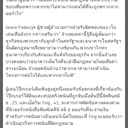
ชอบเพียงเพราะพวกเขาไม่สามารถทนได้ที่จะถูกพรากจาก
ผลกำไร”
Janice Fedarcyk ผู้ช่วยผู้อำนวยการฝ่ายรับผิดชอบของ เว็บ
เล่นเสือมังกร กล่าวเสริมว่า“ จำเลยเหล่านี้รู้ดีอยู่เต็มอกว่า
ธุรกิจของพวกเขากับลูกค้าในสหรัฐฯและธนาคารในสหรัฐฯ
นั้นผิดกฎหมายจึงพยายามวางซ้อนกัน พวกเขาโกหก
ธนาคารเกี่ยวกับลักษณะที่แท้จริงของธุรกิจ จากนั้นจำเลย
บางคนพบว่าธนาคารเต็มใจที่จะฝ่าฝืนกฎหมายโดยเสียค่า
ธรรมเนียม จำเลยพนันบ้านว่าพวกเขาสามารถดำเนิน
โครงการต่อไปได้และพวกเขาก็แพ้”
ผู้เล่นโป๊กเกอร์เดิมพันสูงคู่หนึ่งยอมรับข้อตกลงที่เกี่ยวข้องกับ
โป๊กเกอร์ใต้ดินและสปอตริงพนันที่ถูกจับเมื่อต้นปีนี้จัสตินสมิ
ธ , 25, และเอ็ดวิน Ting , 41, จะสารภาพผิดข้อหาลดลงตาม
ที่นิวยอร์กหนังสือพิมพ์เดลินิ สมิ ธ ยอมรับที่จะจ่ายเงิน
สำหรับการพนันทางอินเทอร์เน็ตในขณะที่ Ting จะยอมรับว่า
ดำเนินธุรกิจการพนันที่ผิดกฎหมาย