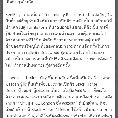
เมื่อสิ้นสุดโบนัส
ReelPlay - เกมสล็อต“ Giza Infinity Reels” หนึ่งปีจนถึงปัจจุบัน
นับตั้งแต่ทั้งคู่ร่วมมือกันในการเปิดตัวเกมอันเป็นสัญลักษณ์ที่
นำโลกไปสู่ ​​Tombstone ที่น่าอับอายในขณะนี้ซึ่งเป็นเกมที่
รู้จักกันดีในเรื่องรูปแบบการเล่นที่รุนแรง แต่คุ้มค่าเต็มไป
ด้วยศักยภาพที่ไร้ขีด จำกัด ซึ่งสามารถเอาชนะผู้เล่นที่
ช่ำชองส่วนใหญ่ได้ ทั้งสองกลับมารวมตัวกันอีกครั้งในการ
ประกาศการเปิดตัว Deadwood สุดพิเศษครั้งต่อไป ยกเลิก
อย่างเป็นทางการตามขึ้นไปชื่อตี หลุมฝังศพ “ ราชาแห่งคาสิ
โน” ท้าดวลปืนพกตอนรุ่งสางอีกครั้ง
LeoVegas - Nolimit City ขึ้นอานอีกครั้งเพื่อเปิดตัว Deadwood
Wazdan รู้สึกตื่นเต้นที่จะประกาศเปิดตัว Black Horse ™
Deluxe ซึ่งจะพาผู้เล่นออกเดินทางไปยัง Wild West ที่เต็มไป
ด้วยความสนุกสนาน หลังจากมีความคาดหวังอย่างมากหลัง
จากการประชุม ICE London ซึ่ง Wazdan ได้เปิดตัวเกมที่จะ
เปิดตัวเร็ว ๆ นี้ Black Horse ™ Deluxe ได้สร้างมันออกมาจาก
คอกม้าและเข้าสู่คาสิโนพันธมิตรของ Wazdan เพื่อให้แฟน ๆ