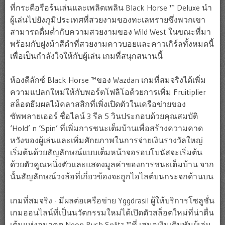
ที่กระตือรือร้นเล่นและเพลิดเพลิน Black Horse ™ Deluxe นำ
ผู้เล่นไปยังภูมิประเทศที่สวยงามของทะเลทรายซึ่งพวกเขา
สามารถดื่มด่ำกับความสวยงามของ Wild West ในขณะที่มา
พร้อมกับฝูงม้าสีดำที่สวยงามคาวบอยและคาวเกิร์ลทั้งหมดนี้
เพื่อเป็นกำลังใจให้กับผู้เล่น เกมที่สนุกสนานนี้
ห้องดีลักซ์ Black Horse ™ของ Wazdan เกมที่สมจริงได้เพิ่ม
ความแปลกใหม่ให้กับพอร์ตโฟลิโอด้วยการเพิ่ม Fruitiplier
สล็อตธีมผลไม้คลาสสิกที่เพิ่งเปิดตัวในเครือข่ายของ
ซัพพลายเออร์ ชื่อไลน์ 3 รีล 5 วินประกอบด้วยคุณสมบัติ
‘Hold’ n ‘Spin’ ที่เพิ่มการชนะเต็มบ้านเพื่อสร้างความคาด
หวังของผู้เล่นและเพิ่มศักยภาพในการจ่ายเงินรางวัลใหญ่
เริ่มต้นด้วยสัญลักษณ์แบบเต็มหน้าจอรอบโบนัสจะเริ่มต้น
ด้วยตัวคูณหนึ่งตัวและแสดงมูลค่าของการชนะเต็มบ้าน จาก
นั้นสัญลักษณ์วงล้อที่เกี่ยวข้องจะถูกไฮไลต์บนกระจกด้านบน
เกมที่สมจริง - มีผลต่อเครือข่าย Yggdrasil ผู้ให้บริการโซลูชั่น
เกมออนไลน์ที่เป็นนวัตกรรมใหม่ได้เปิดตัวสล็อตใหม่ที่น่าตื่น
เต้นแห่งอนาคต Neon Rush Splitz ™ที่ เสนอเงินเดิมพันผู้เล่น