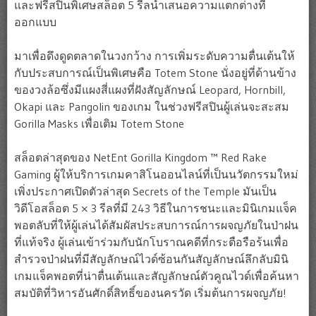
และฟรีสปินพิเศษสล็อต 5 รีลนำเสนอความแตกต่างที่
ออกแบบ
มาเพื่อดึงดูดตลาดในวงกว้าง การเพิ่มระดับความตื่นเต้นให้
กับประสบการณ์เป็นพิเศษคือ Totem Stone นั่งอยู่ที่ด้านข้าง
ของวงล้อซึ่งมีแผงสี่แผงที่ฝังสัญลักษณ์ Leopard, Hornbill,
Okapi และ Pangolin ของเกม ในช่วงฟรีสปินผู้เล่นจะสะสม
Gorilla Masks เพื่อเติม Totem Stone
สล็อตล่าสุดของ NetEnt Gorilla Kingdom ™ Red Rake
Gaming ผู้ให้บริการเกมคาสิโนออนไลน์ที่เป็นนวัตกรรมใหม่
เพิ่งประกาศเปิดตัวล่าสุด Secrets of the Temple มันเป็น
วิดีโอสล็อต 5 × 3 รีลที่มี 243 วิธีในการชนะและมินิเกมแจ็ค
พอตลับที่ให้ผู้เล่นได้สัมผัสประสบการณ์การผจญภัยในป่าฝน
ที่แท้จริง ผู้เล่นเข้าร่วมกับนักโบราณคดีที่กระตือรือร้นเพื่อ
สำรวจป่าฝนที่มีสัญลักษณ์ไวด์ซ้อนกันสัญลักษณ์ลึกลับมินิ
เกมแจ็คพอตที่น่าตื่นเต้นและสัญลักษณ์ตัวคูณไวด์เพื่อค้นหา
สมบัติที่วิหารอันศักดิ์สิทธิ์ของนครวัด เริ่มต้นการผจญภัย!