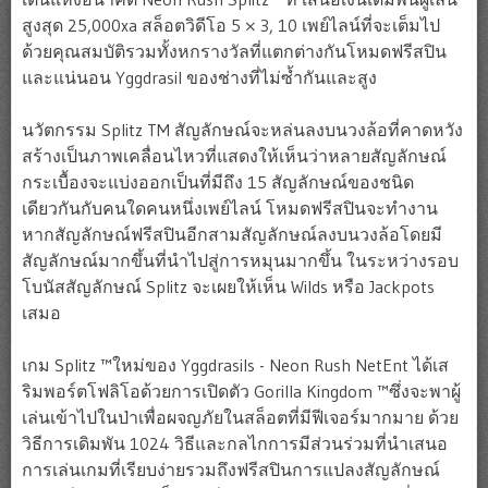
สูงสุด 25,000xa สล็อตวิดีโอ 5 × 3, 10 เพย์ไลน์ที่จะเต็มไป
ด้วยคุณสมบัติรวมทั้งหกรางวัลที่แตกต่างกันโหมดฟรีสปิน
และแน่นอน Yggdrasil ของช่างที่ไม่ซ้ำกันและสูง
นวัตกรรม Splitz TM สัญลักษณ์จะหล่นลงบนวงล้อที่คาดหวัง
สร้างเป็นภาพเคลื่อนไหวที่แสดงให้เห็นว่าหลายสัญลักษณ์
กระเบื้องจะแบ่งออกเป็นที่มีถึง 15 สัญลักษณ์ของชนิด
เดียวกันกับคนใดคนหนึ่งเพย์ไลน์ โหมดฟรีสปินจะทำงาน
หากสัญลักษณ์ฟรีสปินอีกสามสัญลักษณ์ลงบนวงล้อโดยมี
สัญลักษณ์มากขึ้นที่นำไปสู่การหมุนมากขึ้น ในระหว่างรอบ
โบนัสสัญลักษณ์ Splitz จะเผยให้เห็น Wilds หรือ Jackpots
เสมอ
เกม Splitz ™ใหม่ของ Yggdrasils - Neon Rush NetEnt ได้เส
ริมพอร์ตโฟลิโอด้วยการเปิดตัว Gorilla Kingdom ™ซึ่งจะพาผู้
เล่นเข้าไปในป่าเพื่อผจญภัยในสล็อตที่มีฟีเจอร์มากมาย ด้วย
วิธีการเดิมพัน 1024 วิธีและกลไกการมีส่วนร่วมที่นำเสนอ
การเล่นเกมที่เรียบง่ายรวมถึงฟรีสปินการแปลงสัญลักษณ์