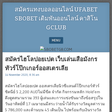
สมัครแทงบอลออนไลน์ UFABET
SBOBET เดิมพันออนไลน์ คาสิโน
GCLUB
MENU
SKIP TO CONTENT
สมัครไฮโลปอยเปต เว็บเล่นเสือมังกร
ทัวร์โป๊กเกอร์ออสเตรเลีย
14 November 2020, 8:36 am
สมัครไฮโลปอยเปต ออสเตรเลียนิวซีแลนด์โป๊กเกอร์ทัวร์
ซิดนีย์ $ 2,200 AUDไม่มีขีด จำกัด กิจกรรมหลัก Hold’em
ดึงดูดสนามรวม 393 ผู้เล่นและการแข่งขันมาถึงข้อสรุปใน
วันอาทิตย์ที่ 17 เมษายนมีสระว่ายน้ำได้รับรางวัลมูลค่ารวม
$ 786,000 และด้านบน 45 เดินเป็น ไปพร้อมกับเงินรางวัล