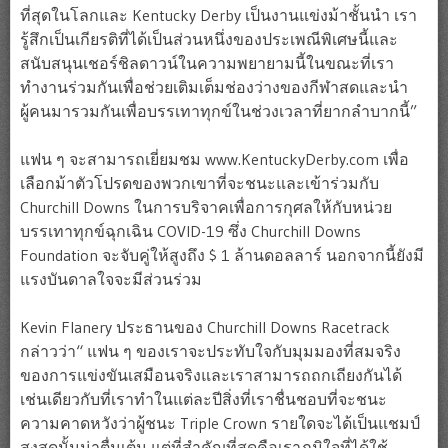
ที่สุดในโลกและ Kentucky Derby เป็นงานแข่งม้าชั้นนำ เรา
รู้สึกเป็นเกียรติที่ได้เป็นส่วนหนึ่งของประเพณีพิเศษนี้และ
สนับสนุนเชอร์ชิลดาวน์ในความพยายามนี้ในขณะที่เรา
ทำงานร่วมกันเพื่อช่วยเติมเต็มช่องว่างของกีฬาสดและนำ
ผู้คนมารวมกันเพื่อบรรเทาทุกข์ในช่วงเวลาที่ยากลำบากนี้”
แฟน ๆ จะสามารถเยี่ยมชม www.KentuckyDerby.com เพื่อ
เลือกม้าตัวโปรดของพวกเขาที่จะชนะและเข้าร่วมกับ
Churchill Downs ในการบริจาคเพื่อการกุศลให้กับหน่วย
บรรเทาทุกข์ฉุกเฉิน COVID-19 ซึ่ง Churchill Downs
Foundation จะจับคู่ให้สูงถึง $ 1 ล้านดอลลาร์ นอกจากนี้ยังมี
แรงบันดาลใจจะมีส่วนร่วม
Kevin Flanery ประธานของ Churchill Downs Racetrack
กล่าวว่า“ แฟน ๆ ของเราจะประทับใจกับมุมมองที่สมจริง
ของการแข่งขันเสมือนจริงและเราสามารถถกเถียงกันได้
เช่นเดียวกับที่เราทำในแต่ละปีสิ่งที่เราชื่นชอบที่จะชนะ
ความคาดหวังว่าผู้ชนะ Triple Crown รายใดจะได้เป็นแชมป์
สูงสุดนั้นน่าตื่นเต้น แต่ที่สำคัญที่สุดคือเราภูมิใจที่ได้ใช้