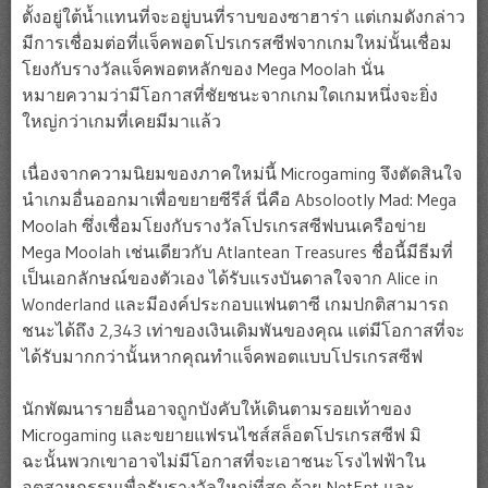
ตั้งอยู่ใต้น้ำแทนที่จะอยู่บนที่ราบของซาฮาร่า แต่เกมดังกล่าว
มีการเชื่อมต่อที่แจ็คพอตโปรเกรสซีฟจากเกมใหม่นั้นเชื่อม
โยงกับรางวัลแจ็คพอตหลักของ Mega Moolah นั่น
หมายความว่ามีโอกาสที่ชัยชนะจากเกมใดเกมหนึ่งจะยิ่ง
ใหญ่กว่าเกมที่เคยมีมาแล้ว
เนื่องจากความนิยมของภาคใหม่นี้ Microgaming จึงตัดสินใจ
นำเกมอื่นออกมาเพื่อขยายซีรีส์ นี่คือ Absolootly Mad: Mega
Moolah ซึ่งเชื่อมโยงกับรางวัลโปรเกรสซีฟบนเครือข่าย
Mega Moolah เช่นเดียวกับ Atlantean Treasures ชื่อนี้มีธีมที่
เป็นเอกลักษณ์ของตัวเอง ได้รับแรงบันดาลใจจาก Alice in
Wonderland และมีองค์ประกอบแฟนตาซี เกมปกติสามารถ
ชนะได้ถึง 2,343 เท่าของเงินเดิมพันของคุณ แต่มีโอกาสที่จะ
ได้รับมากกว่านั้นหากคุณทำแจ็คพอตแบบโปรเกรสซีฟ
นักพัฒนารายอื่นอาจถูกบังคับให้เดินตามรอยเท้าของ
Microgaming และขยายแฟรนไชส์สล็อตโปรเกรสซีฟ มิ
ฉะนั้นพวกเขาอาจไม่มีโอกาสที่จะเอาชนะโรงไฟฟ้าใน
อุตสาหกรรมเพื่อรับรางวัลใหญ่ที่สุด ด้วย NetEnt และ