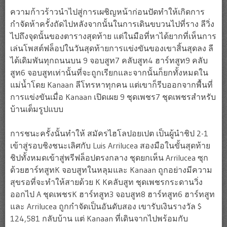
ความก้าวร้าวนำไปสู่การเผชิญหน้าก่อนปัดทำให้เกิดการ
กำจัดห้าครั้งถัดไปหลังจากนั้นในการเดินขบวนไปที่ราง ลีวิ่ง
ไปถึงจุดนั้นของตารางสุดท้าย แต่ในมือที่หาได้ยากที่เห็นการ
เล่นโพสต์ฟล็อปในวันสุดท้ายการแข่งขันของเขาสิ้นสุดลง ลี
ได้เดิมพันทุกถนนบน 9 จอบสูท7 คลับสูท4 ฮาร์ทสูท9 คลับ
สูท6 จอบสูทเท่านั้นที่จะถูกเรียกและจากนั้นก็ยกทั้งหมดใน
แม่น้ำโดย Kanaan ลีโทรหาทุกคน แต่เขาก็รีบออกจากพื้นที่
การแข่งขันเมื่อ Kanaan เปิดเผย 9 ชุดเพชร7 ชุดเพชรสำหรับ
บ้านเต็มรูปแบบ
การชนะครั้งนั้นทำให้ สมัครไฮโลปอยเปต เป็นผู้นำชิป 2-1
เข้าสู่รอบชิงชนะเลิศกับ Luis Arrilucea สองมือในขั้นสุดท้าย
ชิปทั้งหมดเข้าสู่พรีฟล็อปตรงกลาง ชุดยกเห็น Arrilucea ซุก
ด้วยฮาร์ทสูทK จอบสูทในหลุมและ Kanaan ถูกอย่างมีความ
สุขรอที่จะทำให้สายด้วย K Kคลับสูท ชุดเพชรกระดานวิ่ง
ออกไป A ชุดเพชรK ฮาร์ทสูท3 จอบสูท8 ฮาร์ทสูท6 ฮาร์ทสูท
และ Arrilucea ถูกกำจัดเป็นอันดับสอง เขารับเงินรางวัล $
124,581 กลับบ้าน แต่ Kanaan ที่เดินจากไปพร้อมกับ