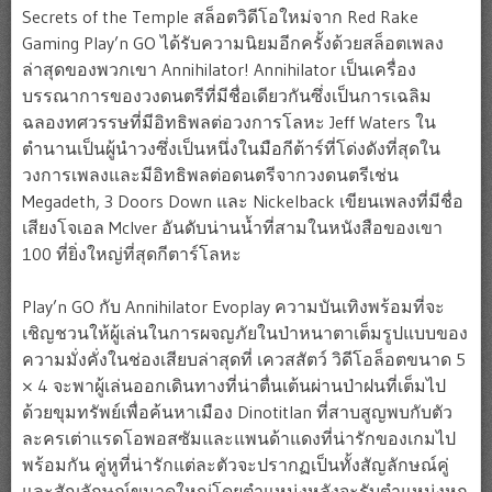
Secrets of the Temple สล็อตวิดีโอใหม่จาก Red Rake
Gaming Play’n GO ได้รับความนิยมอีกครั้งด้วยสล็อตเพลง
ล่าสุดของพวกเขา Annihilator! Annihilator เป็นเครื่อง
บรรณาการของวงดนตรีที่มีชื่อเดียวกันซึ่งเป็นการเฉลิม
ฉลองทศวรรษที่มีอิทธิพลต่อวงการโลหะ Jeff Waters ใน
ตำนานเป็นผู้นำวงซึ่งเป็นหนึ่งในมือกีต้าร์ที่โด่งดังที่สุดใน
วงการเพลงและมีอิทธิพลต่อดนตรีจากวงดนตรีเช่น
Megadeth, 3 Doors Down และ Nickelback เขียนเพลงที่มีชื่อ
เสียงโจเอล McIver อันดับน่านน้ำที่สามในหนังสือของเขา
100 ที่ยิ่งใหญ่ที่สุดกีตาร์โลหะ
Play’n GO กับ Annihilator Evoplay ความบันเทิงพร้อมที่จะ
เชิญชวนให้ผู้เล่นในการผจญภัยในป่าหนาตาเต็มรูปแบบของ
ความมั่งคั่งในช่องเสียบล่าสุดที่ เควสสัตว์ วิดีโอล็อตขนาด 5
× 4 จะพาผู้เล่นออกเดินทางที่น่าตื่นเต้นผ่านป่าฝนที่เต็มไป
ด้วยขุมทรัพย์เพื่อค้นหาเมือง Dinotitlan ที่สาบสูญพบกับตัว
ละครเต่าแรดโอพอสซัมและแพนด้าแดงที่น่ารักของเกมไป
พร้อมกัน คู่หูที่น่ารักแต่ละตัวจะปรากฏเป็นทั้งสัญลักษณ์คู่
และสัญลักษณ์ขนาดใหญ่โดยตำแหน่งหลังจะรับตำแหน่งหก