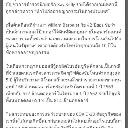
บัญชาการตำรวจนิวยอร์ก Ray Kelly รายได้จากเกมเหล่านี้
ถูกกล่าวหาว่า “นำไปก่ออาชญากรรมในต่างประเทศ”
เมื่อต้นเดือนที่ผ่านมา William Barbalat วัย 42 ปียอมรับว่า
เป็นเจ้าภาพเกมโป๊กเกอร์ใต้ดินที่ผิดกฎหมายในอพาร์ตเมนต์
ของเขารวมทั้งช่วยอำนวยความสะดวกในการโอนเงินไปยัง
ผู้เล่นในรัฐต่างๆ เขาอาจต้องรับโทษจำคุกนานถึง 10 ปีใน
ข้อหาก่ออาชญากรรม
ในเดือนกรกฎาคมฮอลลีวู้ดผลิตไบรอันซูริฟฟ์กลายเป็นกรณี
ที่จำเลยคนแรกที่จะสารภาพผิด ซูริฟต้องรับโทษจำคุกสูงสุด
5 ปี ผู้ให้บริการคาสิโนมาเก๊าแซนด์ไชน่ารายงานผลขาดทุน
สุทธิ 166 ล้านดอลลาร์สหรัฐสำหรับไตรมาสที่ 1 ปี 2563
เทียบกับ 577 ล้านดอลลาร์ในไตรมาส 1 ปี 2562 รายได้สุทธิ
ทั้งหมดลดลง 65.1% เป็น 814 ล้านดอลลาร์
“ ผลกระทบของการแพร่ระบาดของ COVID-19 ต่อธุรกิจของ
เรานั้นไม่เคยเกิดขึ้นมาก่อนและฉันไม่เคยเห็นอะไรแบบนี้มา
ก่อนตลอดระยะเวลากว่าเจ็ดสิบปีในการดำเนินธุรกิจ สิ่ง