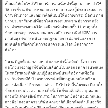
เป็นผลให้เว็บไซต์โป๊กเกอร์ออนไลน์เหล่านี้ถูกกล่าวหาว่าใช้
วิธีการที่รวมถึงการหลอกลวงธนาคารและผู้ประมวลผลการ
ชำระเงินต่างๆและต่อมาติดสินบนให้พวกเขาร่วมมือกัน ตาม
ข่าวประชาสัมพันธ์ที่ออกโดย Preet Bharara อัยการสหรัฐ
ประจำเขตทางตอนใต้ของนิวยอร์กจำเลยทั้ง 11 คนถูกตั้ง
ข้อหาอาชญากรรมมากมายรวมถึงการละเมิดUIGEAการ
ดำเนินธุรกิจการพนันที่ผิดกฎหมายการฟอกเงินและการ
สมคบคิด เพื่อดำเนินการธนาคารและโอนเงินจากการ
ฉ้อโกง
“ ตามที่ถูกตั้งข้อกล่าวหาจำเลยเหล่านี้ได้จัดทำโครงการ
ฉ้อโกงทางอาญาที่ซับซ้อนสลับกันไปหลอกธนาคารบางแห่ง
ในสหรัฐฯและติดสินบนผู้อื่นอย่างมีประสิทธิภาพเพื่อรับ
ประกันว่าจะมีกำไรจากการพนันที่ผิดกฎหมายไหลเวียน
อย่างต่อเนื่อง” Bharara กล่าว “ ยิ่งไปกว่านั้นในขณะที่เราตั้ง
ข้อกล่าวหาด้วยความกระตือรือร้นที่จะหลีกเลี่ยงกฎหมาย
การพนันจำเลยยังมีส่วนร่วมในการฟอกเงินจำนวนมากและ
การฉ้อโกงธนาคาร บริษัท ต่างชาติที่เลือกที่จะดำเนินธุรกิจ
ในสหรัฐอเมริกาไม่มีอิสระที่จะฝ่าฝืนกฎหมายที่พวกเขาไม่