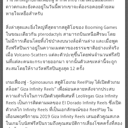
ดาวตกและยังคงอยู่ในวันนี้พวกเขาจะต้องรอคอยด้วยลม
หายใจเหยื่อสำหรับ
สิ่งล่าสุดและยิ่งใหญ่ที่สุดจากสตูดิโอของ Booming Games
ในขณะเดียวกัน pterodactyls สามารถบินเหนือศีรษะโดย
ไม่มีการเตือนโดยทิ้งไข่ป่าลงบนวงล้อด้านล่าง และเมื่อพูด
ถึงฟรีสปินเราอยู่ในความเมตตาของธรรมชาติอย่างแท้จริง
เมื่อ Volcano-Scatters แต่ละตัวปะทุขึ้นโดยพ่นจำนวนฟรีสปิ
นที่แต่ละคนจะกระจายออกมา จากนั้นตัวเลขเหล่านี้จะถูก
สะสมโดยให้รางวัลฟรีสปินสูงสุด 12 ครั้ง
เกมเฟื่องฟู - Spinosaurus สตูดิโอเกม ReelPlay ได้เปิดตัวเกม
สล็อต“ Giza Infinity Reels” เพื่อผ่อนคลายหลังจากประสบ
ความสำเร็จในการเปิดตัวสุดพิเศษที่ LeoVegas Giza Infinity
Reels เป็นการติดตามผลของ El Dorado Infinity Reels ซึ่งเปิด
ตัวกลไก Infinity Reels ที่เป็นเอกลักษณ์ของ ReelPlay ใน
เดือนพฤศจิกายน 2019 Giza Infinity Reels เสนอตัวคูณสเกล
ในเกมโบนัสฟรีสปินรวมถึงคุณสมบัติการเสี่ยงโชคครั้งที่สอง