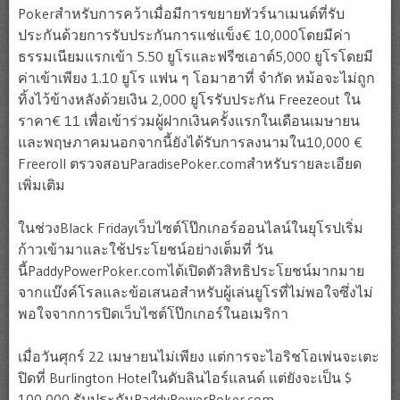
Pokerสำหรับการคว้าเมื่อมีการขยายทัวร์นาเมนต์ที่รับ
ประกันด้วยการรับประกันการแช่แข็ง€ 10,000โดยมีค่า
ธรรมเนียมแรกเข้า 5.50 ยูโรและฟรีซเอาต์5,000 ยูโรโดยมี
ค่าเข้าเพียง 1.10 ยูโร แฟน ๆ โอมาฮาที่ จำกัด หม้อจะไม่ถูก
ทิ้งไว้ข้างหลังด้วยเงิน 2,000 ยูโรรับประกัน Freezeout ใน
ราคา€ 11 เพื่อเข้าร่วมผู้ฝากเงินครั้งแรกในเดือนเมษายน
และพฤษภาคมนอกจากนี้ยังได้รับการลงนามใน10,000 €
Freeroll ตรวจสอบParadisePoker.comสำหรับรายละเอียด
เพิ่มเติม
ในช่วงBlack Fridayเว็บไซต์โป๊กเกอร์ออนไลน์ในยุโรปเริ่ม
ก้าวเข้ามาและใช้ประโยชน์อย่างเต็มที่ วัน
นี้PaddyPowerPoker.comได้เปิดตัวสิทธิประโยชน์มากมาย
จากแบ๊งค์โรลและข้อเสนอสำหรับผู้เล่นยูโรที่ไม่พอใจซึ่งไม่
พอใจจากการปิดเว็บไซต์โป๊กเกอร์ในอเมริกา
เมื่อวันศุกร์ 22 เมษายนไม่เพียง แต่การจะไอริชโอเพ่นจะเตะ
ปิดที่ Burlington Hotelในดับลินไอร์แลนด์ แต่ยังจะเป็น $
100,000 รับประกันPaddyPowerPoker.com