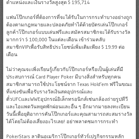
ตำแหน่งและเงินรางวัลสูงสุด $ 195,714
แฟนโป๊กเกอร์ที่ต้องการที่จะได้รับในการกระทำบางอย่างถูก
ต้องตามกฎหมายและปลอดภัยทำได้ด้วยบัตรเล่นโป๊กเกอร์
ลูกค้าโป๊กเกอร์แบบเล่นฟรีและสมัครสมาชิกจะได้รับรางวัล
มากกว่า $ 100,000 ในแต่ละเดือน เข้าร่วมคลับ
สมาชิกVIPเพื่อรับสิทธิประโยชน์เพิ่มเติมเพียง $ 19.99 ต่อ
เดือน
ไม่ว่าคุณจะเพิ่งเรียนรู้เกี่ยวกับโป๊กเกอร์หรือเป็นผู้เล่นที่มี
ประสบการณ์ Card Player Poker มีบางสิ่งสำหรับทุกคน
สมาชิกสามารถใช้ประโยชน์จาก Texas Hold’em ฟรีในขณะ
ที่แข่งขันเพื่อรับรางวัลเงินสดอุปกรณ์และ
ตั๋วUFCและWWEอุปกรณ์อิเล็กทรอนิกส์เช่นกล้องถ่ายรูปทีวี
และไอแพดวันหยุดพักผ่อนและอื่น ๆ อีกมากมายลงทะเบียน
วันนี้เพื่อยุติอาการคันโป๊กเกอร์และคุณสามารถสะสมรางวัล
ได้โดยไม่ต้องเสี่ยงอะไรเลย! อย่าพลาดชมการกระทำ
PokerStars ลาตินอเมริกาโป๊กเกอร์ทัวร์เปรูกิจกรรมหลัก