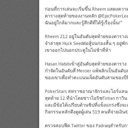
ก่อนที่การเล่นจะเริ่มขึ้น Rheem แสดงคว
ตารางสุดท้ายของงานหลัก @EpicPokerLeague
ฉันอยู่ใกล้มากและรู้สึกดีที่ได้รู้เรื่องนั้น!”
Rheem 212 อยู่ในอันดับสุดท้ายของตารางเพื
จำล่าสุด Huck Seedต่อสู้บนกองสั้น ๆ อยู่พ
เขาออกไปนอกประตูในไม่ช้าที่ห้า
Hasan Habibเข้าสู่อันดับสุดท้ายของตาราง แ
กำจัดในอันดับสี่ Mercier แพ้พลิกเป็นอ
ของเขาเพื่อทำคะแนนเจ็ดอันดับสามของปีนี
PokerStars สหราชอาณาจักรและไอร์แลนด์โป
สุดท้าย 12 ที่นำโดยชาวไอริชFintan กาวิน 
และมีข้อได้เปรียบด้านชิปที่แข็งแกร่งซึ่ง
กิจกรรมหลักดึงดูดผู้เล่น 519 คนที่จ่ายเงิน€
ตรวจสอบฟีด Twitter ของ Padraigสำหรับก