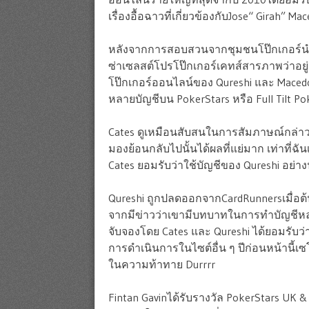
เรื่องอื้อฉาวที่เกี่ยวข้องกับJose“ Girah” 
หลังจากการสอบสวนจากชุมชนโป๊กเกอร์นำไ
ซ่าเซลสต์โปรโป๊กเกอร์เคทส์สารภาพว่าอยู่
โป๊กเกอร์ออนไลน์ของ Qureshi และ Maced
หลายบัญชีบน PokerStars หรือ Full Tilt Poke
Cates ดูเหมือนสับสนในการสัมภาษณ์กล่าวว
มองย้อนกลับไปนั้นได้ผลที่แย่มาก เท่าที่ฉั
Cates ยอมรับว่าใช้บัญชีของ Qureshi อย่า
Qureshi ถูกปลดออกจากCardRunnersเมื่อต
จากมีข่าวว่าเขามีบทบาทในการทำบัญชีหลาย
จับจองโดย Cates และ Qureshi ได้ยอมรับว่
การดำเนินการในไซต์อื่น ๆ ปีก่อนหน้านี้เ
ในความท้าทาย Durrrr
Fintan Gavinได้รับรางวัล PokerStars UK & 