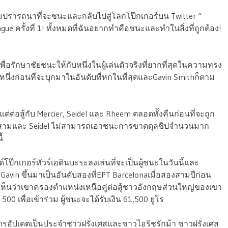
ามปรารถนาที่จะชนะและกลับไปสู่โลกโป๊กเกอร์บน Twitter “
 ครั้งที่ 1! ทั้งหมดที่ฉันอยากทำคือชนะและทำในสิ่งที่ถูกต้อง!
่อรักษาชัยชนะให้กับหนึ่งในผู้เล่นตัวจริงที่ยากที่สุดในความทรง
ักหนึ่งก่อนที่จะบุกมาในอันดับที่หกในที่สุดและGavin Smithก็ตาม
ต่ต่อสู้กับ Mercier, Seidel และ Rheem ตลอดทั้งคืนก่อนที่จะถูก
ันดับสามและ Seidel ไม่สามารถเอาชนะการขาดดุลชิปจำนวนมาก
้
๊กเกอร์ทัวร์เอดินบะระลงเล่นที่จะเป็นผู้ชนะในวันนี้และ
Gavin ขึ้นมาเป็นอันดับสองที่EPT Barcelonaเมื่อสองสามปีก่อน
จะเห็นว่าเขาครองตำแหน่งเหนือคู่ต่อสู้ชาวอังกฤษส่วนใหญ่ของเขา
 500 เพื่อเข้าร่วม ผู้ชนะจะได้รับเงิน 61,500 ยูโร
ารอัปเดตเป็นประจำชาวฝรั่งเศสและชาวไอริชรักม้า ชาวฝรั่งเศส