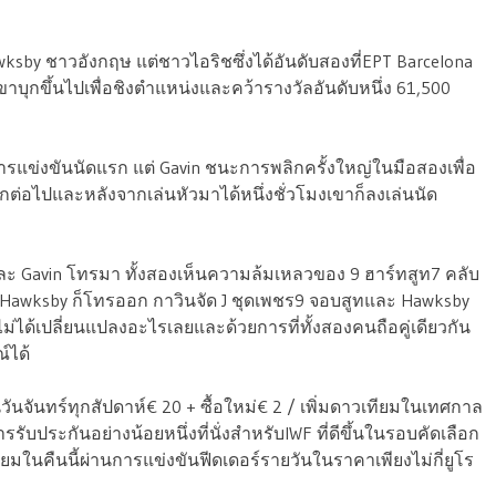
awksby ชาวอังกฤษ แต่ชาวไอริชซึ่งได้อันดับสองที่EPT Barcelona
เขาบุกขึ้นไปเพื่อชิงตำแหน่งและคว้ารางวัลอันดับหนึ่ง 61,500
สู่การแข่งขันนัดแรก แต่ Gavin ชนะการพลิกครั้งใหญ่ในมือสองเพื่อ
็กต่อไปและหลังจากเล่นหัวมาได้หนึ่งชั่วโมงเขาก็ลงเล่นนัด
ละ Gavin โทรมา ทั้งสองเห็นความล้มเหลวของ 9 ฮาร์ทสูท7 คลับ
มด Hawksby ก็โทรออก กาวินจัด J ชุดเพชร9 จอบสูทและ Hawksby
่ได้เปลี่ยนแปลงอะไรเลยและด้วยการที่ทั้งสองคนถือคู่เดียวกัน
์ได้
ันจันทร์ทุกสัปดาห์€ 20 + ซื้อใหม่€ 2 / เพิ่มดาวเทียมในเทศกาล
บประกันอย่างน้อยหนึ่งที่นั่งสำหรับIWF ที่ดีขึ้นในรอบคัดเลือก
เทียมในคืนนี้ผ่านการแข่งขันฟีดเดอร์รายวันในราคาเพียงไม่กี่ยูโร