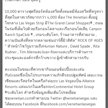
10,000 ตารางฟุตรีสอร์ทห้องสวีททั้งหมดมีห้องสวีทที่หรูหรา
ที่สุดในลาสเวกัสมากกว่า 4,000 ห้อง The Venetian ตั้งอยู่
ใจกลาง Las Vegas Strip มีThe Grand Canal Shoppes® , ถนน
ในร่มที่เต็มไปด้วยเรือกอนโดลาและเรือกอนโดเลีย, Canyon
Ranch SpaClub ® , เกมระดับโลก, ร้านอาหารที่สวยงาม ,
ความบันเทิงที่หลากหลายเช่นปาร์ตี้มิวสิคัล“ ROCK OF AGES
” หัวหน้าโชว์รูมรวมถึงHuman Nature , David Spade , Rita
Rudner , Tim AllenและJoan Riversและบริการด้านการ
ประชุมและองค์กรที่กว้างขวาง ผู้เข้าพักสามารถรับ
คะแนนในขณะที่พวกเขากินนอนช้อปปิ้งและเล่น
กับGrazieซึ่งเป็นโปรแกรมความภักดีรอบปฐมทัศน์ เดอะเวเน
เชียนและรีสอร์ทในเครือPalazzo Las Vegasเป็น Alliance
Resorts แห่งแรกในเครือInterContinental Hotel Group
®ระดับโลก สำหรับข้อมูลเพิ่มเติมโปรดเยี่ยม
ชมvenetian.comทำตามบน Twitter @venetianvegas และ
โต้ตอบบน Facebook ที่facebook.com/venetianlasvegas