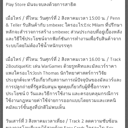
Play Store มันจะจบลงด้วยการสาธิต
เมื่อไหร่ / ที่ไหน: วันศุกร์ที่ 2 สิงหาคมเวลา 15:00 น. / Penn
& Teller รับสินค้ากับ smbexec ใครอะไร:Eric Milam ที่ปรึกษา
หลักจะสำรวจการสร้าง smbexec ส่วนประกอบที่อยู่เบื้องหลัง
และวิธีใช้ประโยชน์จากฟังก์ชันการทำงานเพื่อรับสินค้าจาก
ระบบโดยไม่ต้องใช้น้ำหนักบรรทุก
เมื่อไหร่ / ที่ไหน: วันศุกร์ที่ 2 สิงหาคมเวลา 16.00 น. / Track
2BoutiqueKit: เล่น WarGames ด้วยรูทคิทและมัลแวร์ราคา
แพงใครอะไร:Josh Thomas นักวิทยาศาสตร์การวิจัย
ประยุกต์จะหารือเกี่ยวกับสถานการณ์ปัจจุบันของมัลแวร์และ
การปลูกถ่ายที่รัฐสนับสนุน พูดคุยเกี่ยวกับผู้ที่ซื้อการหา
ประโยชน์ 0 วันและวิธีการใช้งาน และครอบคลุมกรณีการ
ใช้งานกฎหมายค่าใช้จ่ายการออกแบบโดยรวมและเทคนิ
คมัลแวร์ขั้นสูงที่ปกติไม่พบเห็น
วันเสาร์ที่ 3 สิงหาคมเวลาเที่ยง / Track 2 ลดความซับซ้อน
ของการโจมตีแบบไร้สายด้วย Easy-Creds ใครอะไร: Eric