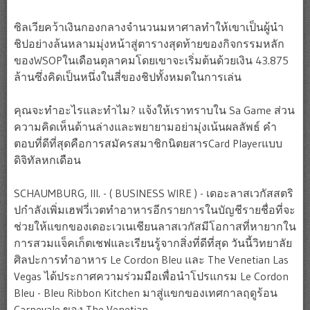
ซิลเวียคว้าเงินกองกลางจำนวนมหาศาลทำให้เขาเป็นผู้นำ
ชิปอย่างล้นหลามมุ่งหน้าสู่ตารางสุดท้ายของกิจกรรมหลัก
ของWSOPในเดือนตุลาคมโดยเขาจะเริ่มต้นด้วยเงิน 43.875
ล้านซึ่งคิดเป็นหนึ่งในสี่ของชิปทั้งหมดในการเล่น
คุณจะทำอะไรและทำไม? แจ้งให้เราทราบใน Sa Game ส่วน
ความคิดเห็นด้านล่างและพยายามอย่ามุ่งเน้นผลลัพธ์ คำ
ตอบที่ดีที่สุดคือการสมัครสมาชิกนิตยสารCard Playerแบบ
ดิจิทัลหกเดือน
SCHAUMBURG, Ill. - ( BUSINESS WIRE ) - เดอะลาสเวกัสสตริ
ปกำลังเพิ่มเฮฟวี่เวตทำอาหารอีกรายการในบัญชีรายชื่อที่จะ
ช่วยให้แขกของเดอะเวเนเชียนลาสเวกัสมีโอกาสที่หายากใน
การสวมแจ็คเก็ตเชฟและเรียนรู้จากสิ่งที่ดีที่สุด วันนี้วิทยาลัย
ศิลปะการทำอาหาร Le Cordon Bleu และ The Venetian Las
Vegas ได้ประกาศความร่วมมือเพื่อนำโปรแกรม Le Cordon
Bleu - Bleu Ribbon Kitchen มาสู่แขกของเทศกาลฤดูร้อน
Carnevale ของ The Venetian