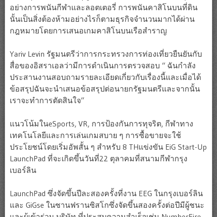
อย่างการพนันกีฬาและลอตเตอรี่ การพนันคาสิโนบนที่ดิน
นั้นเป็นสิ่งต้องห้ามอย่างไรก็ตามธุรกิจจำนวนมากได้ผ่าน
กฎหมายโดยการเสนอเกมคาสิโนบนเรือสำราญ
Yariv Levin รัฐมนตรีว่าการกระทรวงการท่องเที่ยวยืนยันกับ
สื่อของอิสราเอลว่ามีการดำเนินการตรวจสอบ “ ฉันกำลัง
ประสานงานสอบถามรายละเอียดเกี่ยวกับเรื่องนี้และเมื่อได้
ข้อสรุปฉันจะนำเสนอข้อสรุปต่อนายกรัฐมนตรีและจากนั้น
เราจะทำการตัดสินใจ”
แนวโน้มในeSports, VR, การป้องกันการทุจริต, กีฬาทาง
เทคโนโลยีและการเล่นเกมสบาย ๆ การซื้อขายจะใช้
ประโยชน์โดยเริ่มอัพสั้น ๆ สำหรับ 8 THแข่งขัน EiG Start-Up
LaunchPad ที่จะเกิดขึ้นวันที่22 ตุลาคมที่สนามกีฬากรุง
เบอร์ลิน
LaunchPad ซึ่งจัดขึ้นปีละสองครั้งที่งาน EEG ในกรุงเบอร์ลิน
และ GiGse ในซานฟรานซิสโกซึ่งจัดขึ้นสองครั้งต่อปีมีผู้ชนะ
และผู้เข้าร่วม บริษัท ที่ประสบความสำเร็จเช่น NumberFire