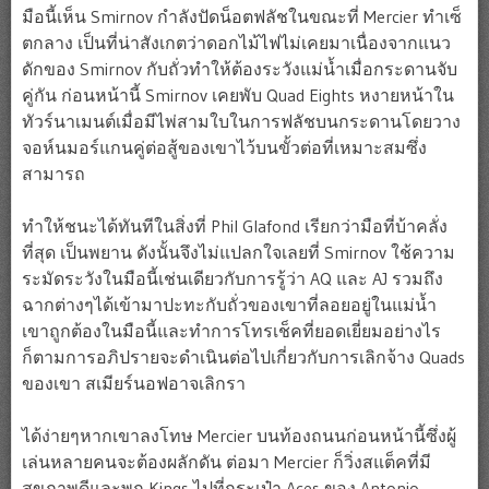
มือนี้เห็น Smirnov กำลังปัดน็อตฟลัชในขณะที่ Mercier ทำเซ็
ตกลาง เป็นที่น่าสังเกตว่าดอกไม้ไฟไม่เคยมาเนื่องจากแนว
ดักของ Smirnov กับถั่วทำให้ต้องระวังแม่น้ำเมื่อกระดานจับ
คู่กัน ก่อนหน้านี้ Smirnov เคยพับ Quad Eights หงายหน้าใน
ทัวร์นาเมนต์เมื่อมีไพ่สามใบในการฟลัชบนกระดานโดยวาง
จอห์นมอร์แกนคู่ต่อสู้ของเขาไว้บนขั้วต่อที่เหมาะสมซึ่ง
สามารถ
ทำให้ชนะได้ทันทีในสิ่งที่ Phil Glafond เรียกว่ามือที่บ้าคลั่ง
ที่สุด เป็นพยาน ดังนั้นจึงไม่แปลกใจเลยที่ Smirnov ใช้ความ
ระมัดระวังในมือนี้เช่นเดียวกับการรู้ว่า AQ และ AJ รวมถึง
ฉากต่างๆได้เข้ามาปะทะกับถั่วของเขาที่ลอยอยู่ในแม่น้ำ
เขาถูกต้องในมือนี้และทำการโทรเช็คที่ยอดเยี่ยมอย่างไร
ก็ตามการอภิปรายจะดำเนินต่อไปเกี่ยวกับการเลิกจ้าง Quads
ของเขา สเมียร์นอฟอาจเลิกรา
ได้ง่ายๆหากเขาลงโทษ Mercier บนท้องถนนก่อนหน้านี้ซึ่งผู้
เล่นหลายคนจะต้องผลักดัน ต่อมา Mercier ก็วิ่งสแต็คที่มี
สุขภาพดีและพก Kings ไปที่กระเป๋า Aces ของ Antonio