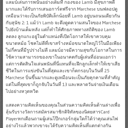
แลมบ์เล่นการพนันอย่างเต็มที่ กองของ Lamb มีสุขภาพดี
มากและได้รับการเสนอการ์ดฟรีจาก Marchese บนฟลอปดู
เหมือนว่าจะเป็นภัยพิบัติเล็กน้อยที่ Lamb อยู่บนถนนเดียวกัน
กับสุนัข 2: 1 แม้ว่า Lamb จะดึงดูดความสนใจของ Marchese
ไปยังบ้านเต็มหลัง แต่ก็ทำให้ศักยภาพทางสถิติของ Lamb
ลดลง ลูกแกะอยู่ในตำแหน่งที่เปิดโอกาสให้เขาควบคุม
ขนาดหม้อ โชคไม่ดีที่เขาสร้างหม้อขนาดใหญ่ไว้ในมือเพียง
ไม่กี่คนที่มีรูปร่างไม่ดี แลมบ์อาจมีความสุขกับโอกาสในการ
ใช้ความสามารถของเขาในอนาคตกับผู้เล่นที่อ่อนแอกว่า
แต่การตัดสินใจเล่นพนันที่นี่แทนที่จะฝึกลูกเล็กทำให้เขาเสีย
ชีวิตในการแข่งขันในที่สุดและเขาก็ตกรอบในวันที่ 25
Marchese บิ่นขึ้นมากและดูเหมือนจะเป็นภัยคุกคามที่สำคัญ
แต่ในที่สุดเขาก็ถูกจับในวันที่ 13 และพลาดวันจ่ายเงินเดือน
ไปอย่างหวุดหวิด
แสดงความคิดเห็นของคุณในส่วนความคิดเห็นด้านล่างเพื่อ
ลุ้นรับรางวัลการสมัครสมาชิกดิจิทัลของนิตยสารCard
Playerหกเดือนถามผู้เล่นโป๊กเกอร์กลุ่มใดก็ได้ว่าคุณเล่นไพ่
อย่างไรแล้วพวกเขาจะได้รับความคิดเห็นที่แตกต่างกัน