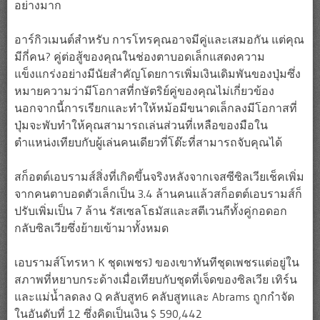
อย่างมาก
อาร์กิวเมนต์สำหรับ การโทรคุณอาจมีคู่และเสมอกัน แต่คุณ
มีกี่คน? คู่ต่อสู้ของคุณในช่องตาบอดเล็กแสดงความ
แข็งแกร่งอย่างมีนัยสำคัญโดยการเพิ่มเงินเดิมพันของปุ่มซึ่ง
หมายความว่ามีโอกาสที่กษัตริย์คู่ของคุณไม่เกี่ยวข้อง
นอกจากนี้การเรียกและทำให้หม้อมีขนาดเล็กลงมีโอกาสที่
ปุ่มจะพับทำให้คุณสามารถเล่นส่วนที่เหลือของมือใน
ตำแหน่งเทียบกับผู้เล่นคนเดียวที่โต๊ะที่สามารถจับคุณได้
สก็อตต์เอบรามส์สิ่งที่เกิดขึ้นจริงหลังจากเจสซีซิลเวียเช็คเพิ่ม
จากคนตาบอดตัวเล็กเป็น 3.4 ล้านคนแล้วสก็อตต์เอบรามส์ก็
ปรับเพิ่มเป็น 7 ล้าน รัสเซลโธมัสและสตีเวนกีทั้งคู่กอดอก
กลับซิลเวียซึ่งย้ายเข้ามาทั้งหมด
เอบรามส์โทรหา K ชุดเพชรJ ของเขาทันทีชุดเพชรแต่อยู่ใน
สภาพที่หยาบกระด้างเมื่อเทียบกับชุดที่เจ็ดของซิลเวีย เทิร์น
และแม่น้ำลดลง Q คลับสูท6 คลับสูทและ Abrams ถูกกำจัด
ในอันดับที่ 12 ซึ่งคิดเป็นเงิน $ 590,442