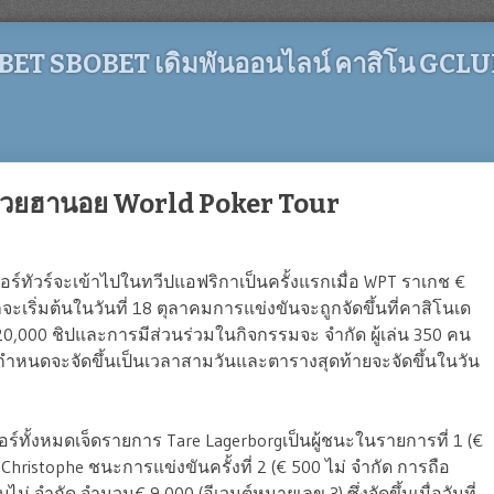
ET SBOBET เดิมพันออนไลน์ คาสิโน GCL
งหวยฮานอย World Poker Tour
ร์ทัวร์จะเข้าไปในทวีปแอฟริกาเป็นครั้งแรกเมื่อ WPT ราเกช €
จะเริ่มต้นในวันที่ 18 ตุลาคมการแข่งขันจะถูกจัดขึ้นที่คาสิโนเด
 20,000 ชิปและการมีส่วนร่วมในกิจกรรมจะ จำกัด ผู้เล่น 350 คน
กำหนดจะจัดขึ้นเป็นเวลาสามวันและตารางสุดท้ายจะจัดขึ้นในวัน
์ทั้งหมดเจ็ดรายการ Tare Lagerborgเป็นผู้ชนะในรายการที่ 1 (€
 Christophe ชนะการแข่งขันครั้งที่ 2 (€ 500 ไม่ จำกัด การถือ
ม่ จำกัด จำนวน€ 9,000 (อีเวนต์หมายเลข 3) ซึ่งจัดขึ้นเมื่อวันที่