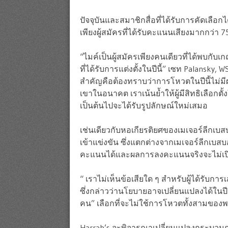
ปัจจุบันและสมาชิกสื่อที่ได้รับการคัดเลือ
เพียงผู้สมัครที่ได้รับคะแนนเสียงมากกว่า 
“ไมค์เป็นผู้สมัครเพียงคนเดียวที่ได้พบก
ที่ได้รับการแต่งตั้งในปีนี้” เซท Palansky
สำคัญคือต้องทราบว่าการโหวตในปีนี้ไม่มี
เขาในอนาคต เราเน้นย้ำให้ผู้มีสิทธิเลือกตั้
เป็นต้นไปจะได้รับรูปลักษณ์ใหม่เสมอ
เช่นเดียวกับหอเกียรติยศของเมเจอร์ลีกเบส
เข้าแข่งขัน ซึ่งแตกต่างจากเมเจอร์ลีกเบส
คะแนนได้และผลการลงคะแนนจริงจะไม่เป
“ เราไม่เห็นข้อเสียใด ๆ สำหรับผู้ได้รับก
ซึ่งกล่าวว่านโยบายอาจเปลี่ยนแปลงได้ในปีต
คน” เลือกที่จะไม่ใช้การโหวตทั้งสามของ
Harrah’s จะพิจารณาเปลี่ยนแปลงกระบวนการ