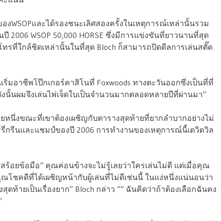
ายของWSOPและได้รองชนะเลิศสองครั้งในเหตุการณ์เหล่านั้นรวม
บในปี 2006 WSOP 50,000 HORSE ซึ่งมีการแข่งขันที่ยาวนานที่สุด
รที่ใกล้ชิดเหล่านั้นในที่สุด Bloch ก็สามารถปิดดีลการเล่นสตั๊ด
ริ่มอาชีพโป๊กเกอร์คาสิโนที่ Foxwoods ทางตะวันออกซึ่งเป็นที่ที่
ดดังนั้นผมจึงเล่นไพ่เจ็ดใบเป็นจำนวนมากตลอดหลายปีที่ผ่านมา”
หนึ่งขณะที่เขาต้องเผชิญกับตารางสุดท้ายที่ยากลำบากอย่างไม่
บร์รี่กรีนและแชมป์ของปี 2006 การทำงานของเหตุการณ์นี้เดวิดวิล
่สร้อยข้อมือ“ คุณค่อนข้างจะไม่รู้เลยว่าใครเล่นไม่ดี แต่เมื่อคุณ
โชคดีที่ได้เผชิญหน้ากับผู้เล่นที่ไม่ดีเช่นนี้ ในแง่หนึ่งแน่นอนว่า
ดท้ายเป็นเรื่องยาก” Bloch กล่าว ““ ฉันคิดว่าถ้าต้องเลือกฉันคง
”