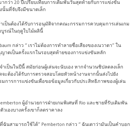
กว่า 20 ปีเปรียบเทียบการเดิมพันวันสุดท้ายกับการแข่งขัน
ังนั้นที่จับจึงมีขนาดเล็ก
จำเป็นต้องได้รับการอนุมัติจากคณะกรรมการควบคุมการเล่นเกม
รณ์ในฤดูใบไม้ผลินี้
nbaum กล่าว “ เราไม่ต้องการทำลายชื่อเสียงของเนวาดา” ใน
นุญาตเป็นครั้งแรกในรอบสุดท้ายของการแข่งขันหลัก
ที่จำเป็นในปีนี้ สมัยก่อนผู้เล่นจะนับเอง หากจำนวนชิปลดลงเล็ก
หมดจะต้องได้รับการตรวจสอบโดยหัวหน้างานจากนั้นส่งไปยัง
มการการแข่งขันเพื่อขอข้อมูลเกี่ยวกับประสิทธิภาพของผู้เล่น
Pemberton ผู้อำนวยการฝ่ายเกมพิเศษที่ Rio และชายที่รับเดิมพัน
้วยตัวเองบางครั้งเขาก็ลดราคาลง
ที่ฉันสามารถใช้ได้” Pemberton กล่าว “ ฉันเดาว่ามันเป็นคำบอก