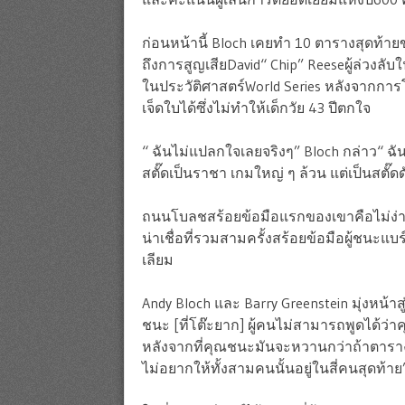
ก่อนหน้านี้ Bloch เคยทำ 10 ตารางสุดท้
ถึงการสูญเสียDavid“ Chip” Reeseผู้ล่วงลั
ในประวัติศาสตร์World Series หลังจากการโท
เจ็ดใบได้ซึ่งไม่ทำให้เด็กวัย 43 ปีตกใจ
“ ฉันไม่แปลกใจเลยจริงๆ” Bloch กล่าว“ ฉันเ
สตั๊ดเป็นราชา เกมใหญ่ ๆ ล้วน แต่เป็นสตั๊
ถนนโบลชสร้อยข้อมือแรกของเขาคือไม่ง่าย
น่าเชื่อที่รวมสามครั้งสร้อยข้อมือผู้ชนะแ
เลียม
Andy Bloch และ Barry Greenstein มุ่งหน้าสู
ชนะ [ที่โต๊ะยาก] ผู้คนไม่สามารถพูดได้ว่าคุณ
หลังจากที่คุณชนะมันจะหวานกว่าถ้าตารางสุ
ไม่อยากให้ทั้งสามคนนั้นอยู่ในสี่คนสุดท้าย