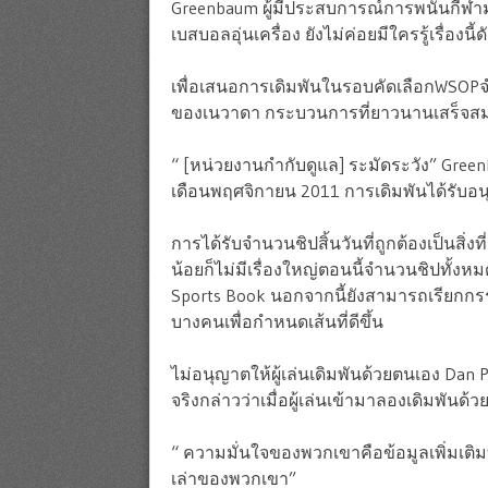
Greenbaum ผู้มีประสบการณ์การพนันกีฬามา
เบสบอลอุ่นเครื่อง ยังไม่ค่อยมีใครรู้เรื่องนี้ด
เพื่อเสนอการเดิมพันในรอบคัดเลือกWSOP
ของเนวาดา กระบวนการที่ยาวนานเสร็จสมบู
“ [หน่วยงานกำกับดูแล] ระมัดระวัง” Gree
เดือนพฤศจิกายน 2011 การเดิมพันได้รับอ
การได้รับจำนวนชิปสิ้นวันที่ถูกต้องเป็นสิ่ง
น้อยก็ไม่มีเรื่องใหญ่ตอนนี้จำนวนชิปทั้ง
Sports Book นอกจากนี้ยังสามารถเรียกกรร
บางคนเพื่อกำหนดเส้นที่ดีขึ้น
ไม่อนุญาตให้ผู้เล่นเดิมพันด้วยตนเอง Dan 
จริงกล่าวว่าเมื่อผู้เล่นเข้ามาลองเดิมพันด
“ ความมั่นใจของพวกเขาคือข้อมูลเพิ่มเติม
เล่าของพวกเขา”