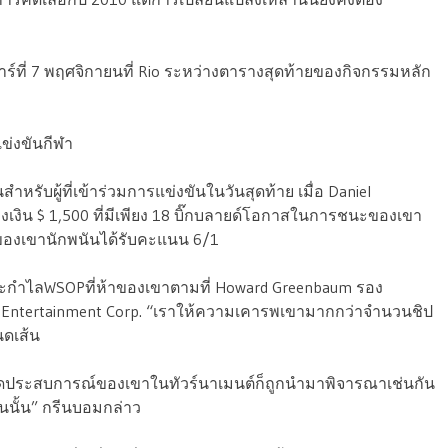
เสาร์ที่ 7 พฤศจิกายนที่ Rio ระหว่างตารางสุดท้ายของกิจกรรมหลัก
แข่งขันกีฬา
สำหรับผู้ที่เข้าร่วมการแข่งขันในวันสุดท้าย เมื่อ Daniel
งเงิน $ 1,500 ที่มีเพียง 18 บิ๊กบลายด์โอกาสในการชนะของเขา
ของเขานักพนันได้รับคะแนน 6/1
ชนะกำไลWSOPที่ห้าของเขาตามที่ Howard Greenbaum รอง
 Entertainment Corp. “เราให้ความเคารพเขามากกว่าจำนวนชิป
นดเส้น
นสตั๊ดประสบการณ์ของเขาในทัวร์นาเมนต์ก็ถูกนำมาพิจารณาเช่นกัน
ในนั้น” กรีนบอมกล่าว