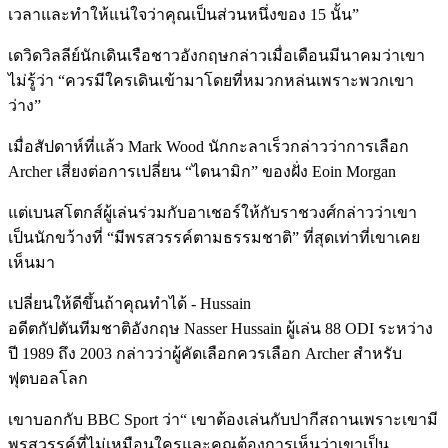
เวลาและทำให้แน่ใจว่าคุณเป็นส่วนหนึ่งของ 15 นั้น”
เดวิดวิลลีย์นักเดินเรือชาวอังกฤษกล่าวเมื่อเดือนมีนาคมว่าเขา
ไม่รู้ว่า “ควรมีใครเดินเข้ามาโดยที่หมวกหล่นเพราะพวกเขา
ว่าง”
เมื่อสัปดาห์ที่แล้ว Mark Wood นักกะลาเร็วกล่าวว่าการเลือก
Archer เสี่ยงต่อการเปลี่ยน “ไดนามิก” ของฝั่ง Eoin Morgan
แต่เบนสโตกส์ผู้เล่นร่วมกับอาเชอร์ให้กับราชวงศ์กล่าวว่าเขา
เป็นนักขว้างที่ “มีพรสวรรค์ตามธรรมชาติ” ที่สุดเท่าที่เขาเคย
เห็นมา
เปลี่ยนให้ดีขึ้นถ้าคุณทำได้ - Hussain
อดีตกัปตันทีมชาติอังกฤษ Nasser Hussain ผู้เล่น 88 ODI ระหว่าง
ปี 1989 ถึง 2003 กล่าวว่าผู้คัดเลือกควรเลือก Archer สำหรับ
ฟุตบอลโลก
เขาบอกกับ BBC Sport ว่า“ เขาต้องเล่นกับปากีสถานเพราะเขามี
พรสวรรค์ที่ไม่เหมือนใครและคุณต้องการเห็นว่าเขาเป็น