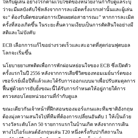
ให้กับผู้เล่น อย่างไรก็ตามเว็บไซต์ของหน่วยงานกำกับดูแลระบุ
ว่าจะมีผลบังคับใช้หลังจากการละเมิดครั้งแรกเท่านั้นและผู้เล่น
จะ“ ต้องรับผิดชอบต่อการเปิดเผยต่อสาธารณะ” หากการละเมิด
ครั้งที่สองเกิดขึ้น ในระยะสั้นความเงียบเป็นการตัดสินใจอย่างมี
สติและไม่บังคับ
ECB เลือกการแก้ไขอย่างรวดเร็วและสะอาดที่สุดก่อนฟุตบอล
โลกจะเริ่มขึ้น
นโยบายยาเสพติดเพื่อการพักผ่อนหย่อนใจของ ECB ซึ่งเปิดตัว
ครั้งแรกในปี 2556 หลังจากการเสียชีวิตของทอมเมย์นาร์ดของ
เซอร์เรย์เมื่อปีที่แล้วและได้รับการออกแบบมาเพื่อปรับสมดุลการ
ฟื้นฟูด้วยการยับยั้งขณะนี้ได้รับการกำหนดให้อยู่ภายใต้การ
ตรวจสอบโดยหน่วยงานที่กำกับดูแล
ขณะเดียวกันเจ้าหน้าที่ฝึกสอนของมอร์แกนและทีมชาติอังกฤษ
ต้องมุ่งความสนใจไปที่ทีมที่ต้องการเปลี่ยนอันดับ 1 ให้เป็นถ้วย
รางวัลระดับโลก 50 รายการแรกในบ้านเกิด หลังจากการเดิน
ทางไปไอร์แลนด์อังกฤษเล่น T20 หนึ่งครั้งกับปากีสถานใน