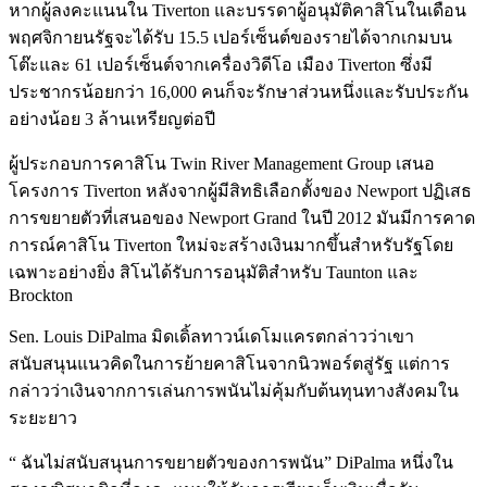
หากผู้ลงคะแนนใน Tiverton และบรรดาผู้อนุมัติคาสิโนในเดือน
พฤศจิกายนรัฐจะได้รับ 15.5 เปอร์เซ็นต์ของรายได้จากเกมบน
โต๊ะและ 61 เปอร์เซ็นต์จากเครื่องวิดีโอ เมือง Tiverton ซึ่งมี
ประชากรน้อยกว่า 16,000 คนก็จะรักษาส่วนหนึ่งและรับประกัน
อย่างน้อย 3 ล้านเหรียญต่อปี
ผู้ประกอบการคาสิโน Twin River Management Group เสนอ
โครงการ Tiverton หลังจากผู้มีสิทธิเลือกตั้งของ Newport ปฏิเสธ
การขยายตัวที่เสนอของ Newport Grand ในปี 2012 มันมีการคาด
การณ์คาสิโน Tiverton ใหม่จะสร้างเงินมากขึ้นสำหรับรัฐโดย
เฉพาะอย่างยิ่ง สิโนได้รับการอนุมัติสำหรับ Taunton และ
Brockton
Sen. Louis DiPalma มิดเดิ้ลทาวน์เดโมแครตกล่าวว่าเขา
สนับสนุนแนวคิดในการย้ายคาสิโนจากนิวพอร์ตสู่รัฐ แต่การ
กล่าวว่าเงินจากการเล่นการพนันไม่คุ้มกับต้นทุนทางสังคมใน
ระยะยาว
“ ฉันไม่สนับสนุนการขยายตัวของการพนัน” DiPalma หนึ่งใน