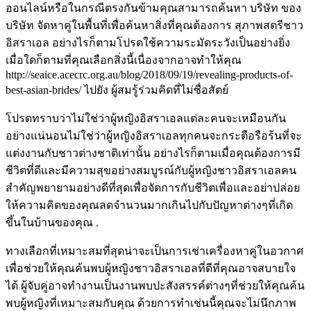
ออนไลน์หรือในกรณีตรงกันข้ามคุณสามารถค้นหา บริษัท ของ
บริษัท จัดหาคู่ในพื้นที่เพื่อค้นหาสิ่งที่คุณต้องการ สุภาพสตรีชาว
อิสราเอล อย่างไรก็ตามโปรดใช้ความระมัดระวังเป็นอย่างยิ่ง
เมื่อใดก็ตามที่คุณเลือกสิ่งนี้เนื่องจากอาจทำให้คุณ
http://seaice.acecrc.org.au/blog/2018/09/19/revealing-products-of-
best-asian-brides/ ไปยัง ผู้สมรู้ร่วมคิดที่ไม่ซื่อสัตย์
โปรดทราบว่าไม่ใช่ว่าผู้หญิงอิสราเอลแต่ละคนจะเหมือนกัน
อย่างแน่นอนไม่ใช่ว่าผู้หญิงอิสราเอลทุกคนจะกระตือรือร้นที่จะ
แต่งงานกับชาวต่างชาติเท่านั้น อย่างไรก็ตามเมื่อคุณต้องการมี
ชีวิตที่ดีและมีความสุขอย่างสมบูรณ์กับผู้หญิงชาวอิสราเอลคน
สำคัญพยายามอย่างดีที่สุดเพื่อจัดการกับชีวิตเพื่อและอย่าปล่อย
ให้ความคิดของคุณลดจำนวนมากเกินไปกับปัญหาต่างๆที่เกิด
ขึ้นในบ้านของคุณ .
ทางเลือกที่เหมาะสมที่สุดน่าจะเป็นการเช่าเครื่องหาคู่ในอวกาศ
เพื่อช่วยให้คุณค้นพบผู้หญิงชาวอิสราเอลที่ดีที่คุณอาจสบายใจ
ได้ ผู้จับคู่อาจทำงานเป็นงานพบปะสังสรรค์ต่างๆที่ช่วยให้คุณค้น
พบผู้หญิงที่เหมาะสมกับคุณ ด้วยการทำเช่นนี้คุณจะไม่นึกภาพ