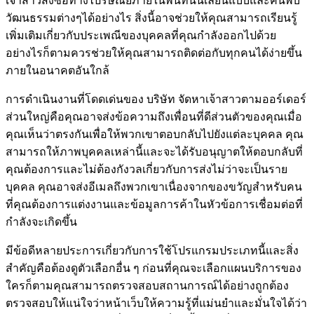
เจ้าสาวสั่งซื้อทางไปรษณีย์ภายในพื้นที่นั้นเลียนแบบและค้นพบ
วัฒนธรรมต่างๆได้อย่างไร สิ่งนี้อาจช่วยให้คุณสามารถเรียนรู้
เพิ่มเติมเกี่ยวกับประเพณีของบุคคลที่คุณกำลังออกไปด้วย
อย่างไรก็ตามควรช่วยให้คุณสามารถติดต่อกับทุกคนได้ง่ายขึ้น
ภายในอนาคตอันใกล้
การดำเนินงานที่โดดเด่นของ บริษัท จัดหาเจ้าสาวตามออร์เดอร์
ส่วนใหญ่คือคุณอาจส่งข้อความถึงเพื่อนที่ดีส่วนตัวของคุณเมื่อ
คุณเห็นว่าตรงกันเพื่อให้พวกเขาตอบกลับไปยังแต่ละบุคคล คุณ
สามารถให้ภาพบุคคลเหล่านี้และจะได้รับอนุญาตให้ตอบกลับที่
คุณต้องการและไม่ต้องกังวลเกี่ยวกับการส่งไม่ว่าจะเป็นราย
บุคคล คุณอาจส่งอีเมลถึงพวกเขาเนื่องจากของขวัญสำหรับคน
ที่คุณต้องการแต่งงานและข้อมูลการค้าในหัวข้อการเชื่อมต่อที่
กำลังจะเกิดขึ้น
มีข้อดีหลายประการเกี่ยวกับการใช้โปรแกรมประเภทนี้และสิ่ง
สำคัญคือต้องดูตัวเลือกอื่น ๆ ก่อนที่คุณจะเลือกแผนบริการของ
ใครก็ตามคุณสามารถตรวจสอบสถานการณ์ได้อย่างถูกต้อง
ตรวจสอบให้แน่ใจว่าหน้าเว็บให้ความรู้ที่แม่นยำและมั่นใจได้ว่า