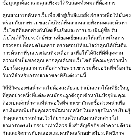
ข้อมูลถูกต้อง และคุณเพิ่งจะได้รับล็อตทั้งหมดที่ต้องการ
คุณสามารถค้นหาเว็บเพื่อเข้าสู่เว็บอีเมลสั่งเจ้าสาวเพื่อให้มั่นคง
พร้อมกับภาพรวมของเว็บไซต์ที่หลากหลายทั้งหมดและค้นหา
เว็บไซต์ที่แตกต่างกันโดยสิ้นเชิงและการประเมินผู้ซื้อ รับ
เว็บไซต์ที่ให้ประจักษ์พยานที่ยอดเยี่ยมและให้เสรีภาพในการ
ตรวจสอบทั้งหมดในตลาด ตรวจสอบให้แน่ใจว่าคุณได้เริ่มต้น
การค้นหาที่รุนแรงก่อนที่จะเลือก a เพื่อให้ได้สิ่งที่ดีที่สุดตาม
ความจำเป็นของคุณ หากคุณค้นพบเว็บไซต์ ที่คณะชุดว่ายน้ำ
เรียกร้องคุณสามารถสื่อสารกับพวกเขารวมทั้งขอวันที่พร้อมกับ
วินาทีสำหรับกรอบเวลาของพิธีแต่งงานนี้
วิถีชีวิตของพ่อน้ำตาลไม่ต้องสงสัยเลยว่าเป็นแนวโน้มที่ยิ่งใหญ่
ที่สุดอย่างหนึ่งที่แต่ละคนมักจะถูกดึงดูดเข้าหาในปัจจุบัน คุณ
ต้องเป็นเด็กน้ำตาลที่น่าพอใจที่พวกเขามักจะซื้อล่วงหน้าเพื่อ
หาเงินสดเพิ่มเติมคุณควรพัฒนาเทคนิคใหม่ล่าสุดในการเรียนรู้
ว่าคุณสามารถทำอะไรได้มากแค่ไหนกับงานดังกล่าว ไม่
สามารถตรงไปตรงมาเท่าที่ควร สิ่งสำคัญคือต้องทำความดีร่วม
กันและจัดการกับตนเองและคนที่คุณรักอย่างมีประสิทธิภาพ