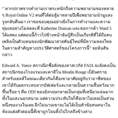
“ หากปราศจากคำถามเราตระหนักถึงความพยายามของหลาย
ๆ Royal Online V2 คนที่ได้ต่อสู้มาหลายปีเพื่อพยายามนำมูแลง
รูจกลับคืนมา เราขอขอบคุณอย่างยิ่งในการทำงานและความ
ทุ่มเทอย่างไม่ลดละที่ Katherine Duncan และหอการค้า Ward 5
ได้แสดง แต่ตอนนี้ก้าวไปข้างหน้าฉันรู้สึกเป็นเกียรติที่ได้ถือคบ
เพลิงเป็นตัวแทนของนักพัฒนาสายพันธุ์ใหม่ที่มีความหลงใหล
ในความสำคัญทางประวัติศาสตร์ของโครงการนี้” จอห์นสัน
กล่าว
Edward A. Vance สถาปนิกชื่อดังของลาสเวกัส FAIA จะยังคงเป็น
สถาปนิกของโรงแรมและคาสิโน Moulin Rouge เป็อันตราย
สำหรับเฮลส์ในขณะเดียวกันก็คือเขาอาศัยอยู่กับว่าอาชีพของ
เขาได้รับผลกระทบจากบัฟเฟอร์และกลายเป็นความสิ้นหวังมาก
ขึ้นเรื่อย ๆ ทีม ODI ของอังกฤษกลายเป็นกลุ่มที่เหนียวแน่นมาก
ทั้งในและนอกสนาม แต่ความประทับใจก็คือเขาไม่เคยเป็นส่วน
หนึ่งของวงในเลย อีกไม่นานเขาจะไม่ได้เป็นหัวข้อสนทนาใน
ห้องแต่งตัวตอนนี้ที่เขาถูกโยนทิ้งไปไกลถึงข้างล่าง