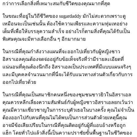
กว่าการเลือกสิ่งที่เหมาะสมกับชีวิตของคุณมากที่สุด
ในขณะที่อยู่ในวิถีชีวิตของ sugardaddy มักไม่สะดวกเพราะดู
เหมือนจะเป็นเช่นนั้น ต้องใช้ความเพียรและความทุ่มเทอย่าง
เต็มที่เพื่อให้บรรลุความสำเร็จ อย่างไรก็ตามสิ่งที่คุณได้รับเป็น
พิเศษคุณจะมีทางเลือกอื่น ๆ อีกมากมาย
ในกรณีที่คุณกำลังวางแผนที่จะออกไปเที่ยวกับผู้หญิงชาว
อิสราเอลคุณต้องจดจ่ออยู่กับข้อเท็จจริงที่ว่ามีรายละเอียดที่
แน่นอนที่คุณต้องนึกถึง อิสราเอลเป็นประเทศที่มีแบบแผนจริงๆ
และมีบุคคลจำนวนมากที่นี่จะได้รับแนวทางส่วนตัวเกี่ยวกับการ
ออกไปเที่ยวด้วย
ในกรณีที่คุณเป็นสมาชิกคนหนึ่งของชุมชนชาวยิวในอิสราเอล
คุณควรหลีกเลี่ยงความสัมพันธ์กับผู้หญิงชาวอิสราเอลยกเว้นว่า
คุณมีความเชี่ยวชาญในการระบุตัวเธอในบางครั้ง คุณไม่จำเป็น
ต้องออกไปกับคนที่คุณไม่ได้พบเป็นการส่วนตัวด้วยเหตุนี้คุณ
อาจมีข้อเสียเปรียบในกรณีที่คุณติดอยู่กับผู้ที่แอบอ้างหรือถูก
แฮ็ก โดยทั่วไปแล้วสิ่งนี้เป็นความปราชัยขั้นพื้นฐานในชีวิตของ