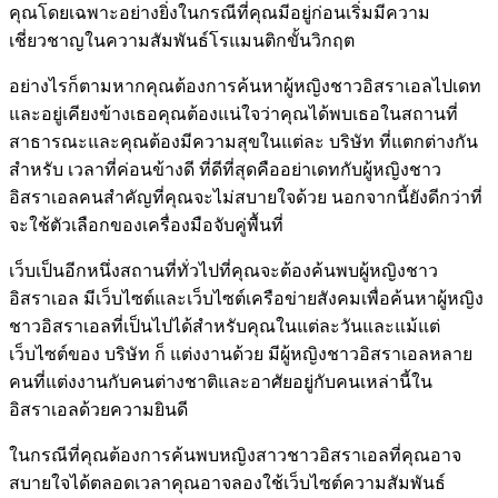
คุณโดยเฉพาะอย่างยิ่งในกรณีที่คุณมีอยู่ก่อนเริ่มมีความ
เชี่ยวชาญในความสัมพันธ์โรแมนติกขั้นวิกฤต
อย่างไรก็ตามหากคุณต้องการค้นหาผู้หญิงชาวอิสราเอลไปเดท
และอยู่เคียงข้างเธอคุณต้องแน่ใจว่าคุณได้พบเธอในสถานที่
สาธารณะและคุณต้องมีความสุขในแต่ละ บริษัท ที่แตกต่างกัน
สำหรับ เวลาที่ค่อนข้างดี ที่ดีที่สุดคืออย่าเดทกับผู้หญิงชาว
อิสราเอลคนสำคัญที่คุณจะไม่สบายใจด้วย นอกจากนี้ยังดีกว่าที่
จะใช้ตัวเลือกของเครื่องมือจับคู่พื้นที่
เว็บเป็นอีกหนึ่งสถานที่ทั่วไปที่คุณจะต้องค้นพบผู้หญิงชาว
อิสราเอล มีเว็บไซต์และเว็บไซต์เครือข่ายสังคมเพื่อค้นหาผู้หญิง
ชาวอิสราเอลที่เป็นไปได้สำหรับคุณในแต่ละวันและแม้แต่
เว็บไซต์ของ บริษัท ก็ แต่งงานด้วย มีผู้หญิงชาวอิสราเอลหลาย
คนที่แต่งงานกับคนต่างชาติและอาศัยอยู่กับคนเหล่านี้ใน
อิสราเอลด้วยความยินดี
ในกรณีที่คุณต้องการค้นพบหญิงสาวชาวอิสราเอลที่คุณอาจ
สบายใจได้ตลอดเวลาคุณอาจลองใช้เว็บไซต์ความสัมพันธ์