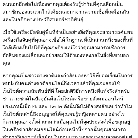
คนนอกอีกต่อไปเนื่องจากคุณต้องรับรู้ว่าวันที่คุณเลือกเป็น
สมาชิกของละแวกใกล้เคียงและมาจากความเชื่อที่เหมือนกัน
และในอดีตทางประวัติศาสตร์ชาติพันธุ์
เมื่อใช้เครื่องมือจับคู่พื้นที่จำเป็นอย่างยิ่งที่คุณจะสามารถค้นพบ
เครื่องมือจับคู่ที่คุณอาจเชื่อได้ ในฐานะที่เป็นส่วนหนึ่งของพื้นที่
ใกล้เคียงเป็นไปได้ที่คุณจะต้องแน่ใจว่าคุณสามารถเชื่อการ
ตัดสินของแม่สื่อและอย่ายอมให้ตัวเองหลงกลในสิ่งที่เขาบอก
คุณ
หากคุณเป็นชาวต่างชาติและกำลังมองหาวิธีที่ยอดเยี่ยมในการ
พบปะกับคนต่างชาติออนไลน์ถึงเวลาแล้วที่คุณจะลองใช้
เว็บไซต์ความสัมพันธ์ที่ดี โดยปกติวิธีการหนึ่งที่แท้จริงสำหรับ
ชาวต่างชาติในปัจจุบันคือเว็บไซต์เครือข่ายสังคมออนไลน์
ประเภทนี้เมื่อ Fb และ Twitter ดังนั้นจึงไม่ต้องสงสัยเลยว่าทำไม
เว็บไซต์เหล่านี้ถึงอนุญาตให้คุณพบผู้หญิงหลายคน อย่างไร
ก็ตามคุณอาจตั้งคำถามว่าเมื่อคุณไม่มีจุดประสงค์เพื่อขลุกอยู่
ในเครือข่ายสังคมออนไลน์ก่อนหน้านี้? จากนั้นคุณสามารถ
ทำการวิเคราะห์เล็กน้อยในตอนแรก บุคคลบางคนอาจถูกข่มขู่