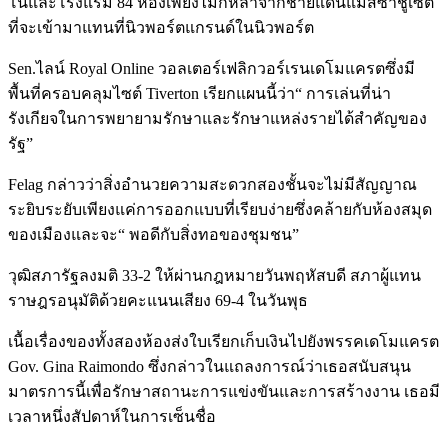
โนและโรงแรม 84 ห้องเพียงไม่กี่หลาจากชายแดนแมสซาชูเซต
ที่จะเข้ามาแทนที่นิวพอร์ตแกรนด์ในนิวพอร์ต
Sen.ไลน์ Royal Online วอลเตอร์เฟลิกวอร์เรนเดโมแครตซึ่งมี
พื้นที่ครอบคลุมไซต์ Tiverton เรียกแผนนี้ว่า“ การเล่นที่น่า
รังเกียจในการพยายามรักษาและรักษาแหล่งรายได้สำคัญของ
รัฐ”
Felag กล่าวว่าสิ่งอำนวยความสะดวกสองชั้นจะไม่มีสัญญาณ
ระยิบระยับเพียงแค่การออกแบบที่เรียบง่ายซึ่งคล้ายกับห้องสมุด
ของเมืองและจะ“ พอดีกับสิ่งทอของชุมชน”
วุฒิสภารัฐลงมติ 33-2 ให้ผ่านกฎหมายวันพฤหัสบดี สภาผู้แทน
ราษฎรอนุมัติด้วยคะแนนเสียง 69-4 ในวันพุธ
เนื้อเรื่องของทั้งสองห้องส่งใบเรียกเก็บเงินไปยังพรรคเดโมแครต
Gov. Gina Raimondo ซึ่งกล่าวในแถลงการณ์ว่าเธอสนับสนุน
มาตรการนี้เพื่อรักษาสถานะการแข่งขันและการสร้างงาน เธอมี
เวลาหนึ่งสัปดาห์ในการเซ็นชื่อ