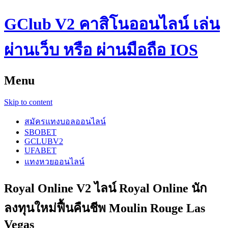
GClub V2 คาสิโนออนไลน์ เล่น
ผ่านเว็บ หรือ ผ่านมือถือ IOS
Menu
Skip to content
สมัครแทงบอลออนไลน์
SBOBET
GCLUBV2
UFABET
แทงหวยออนไลน์
Royal Online V2 ไลน์ Royal Online นัก
ลงทุนใหม่ฟื้นคืนชีพ Moulin Rouge Las
Vegas