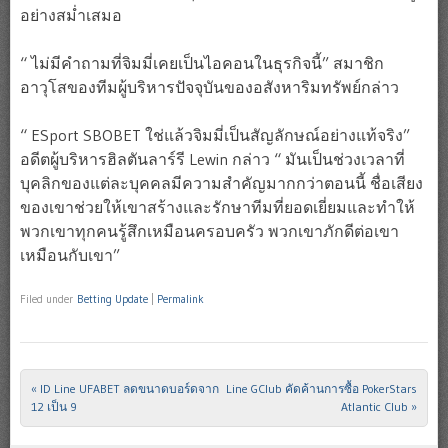
อย่างสม่ำเสมอ
“ ไม่มีคำถามที่จิมมี่เคยเป็นไอคอนในธุรกิจนี้” สมาชิก
อาวุโสของทีมผู้บริหารปัจจุบันของอสังหาริมทรัพย์กล่าว
“ ESport SBOBET ใช่แล้วจิมมี่เป็นสัญลักษณ์อย่างแท้จริง”
อดีตผู้บริหารฮิลตันลาร์รี Lewin กล่าว “ มันเป็นช่วงเวลาที่
บุคลิกของแต่ละบุคคลมีความสำคัญมากกว่าตอนนี้ ชื่อเสียง
ของเขาช่วยให้เขาสร้างและรักษาทีมที่ยอดเยี่ยมและทำให้
พวกเขาทุกคนรู้สึกเหมือนครอบครัว พวกเขาภักดีต่อเขา
เหมือนกับเขา”
Filed under
Betting Update
|
Permalink
«
ID Line UFABET ลดขนาดบอร์ดจาก
Line GClub คัดค้านการซื้อ PokerStars
Post navigation
12 เป็น 9
Atlantic Club
»