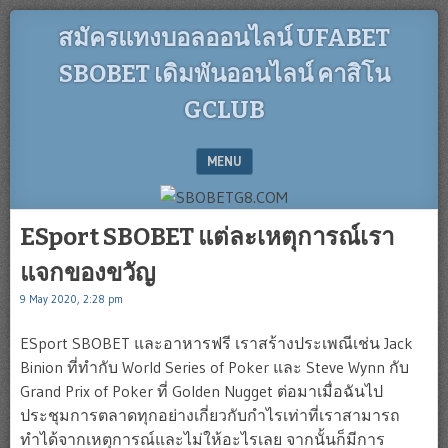
สมัครแทงบอลออนไลน์ UFABET
SBOBET เดิมพันออนไลน์ คาสิโน
GCLUB
MENU
SKIP TO CONTENT
ESport SBOBET แต่ละเหตุการณ์เรา
แจกของขวัญ
9 May 2020, 2:28 pm
ESport SBOBET และอาหารฟรี เราสร้างประเพณีเช่น Jack
Binion ที่ทำกับ World Series of Poker และ Steve Wynn กับ
Grand Prix of Poker ที่ Golden Nugget ต่อมาเมื่อฉันไป
ประชุมการตลาดทุกอย่างเกี่ยวกับกำไรเท่าที่เราสามารถ
ทำได้จากเหตุการณ์และไม่ให้อะไรเลย จากนั้นก็มีการ