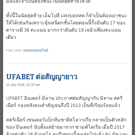
มือและจำเป็นต้องชนะในนัดสุดท้ายให้ได้”
ทั้งนี้ในนัดสุดท้าย เอ็มโปลี แทงบอลสด ก็จำเป็นต้องเอาชนะ
ให้ได้เช่นกันเพราะลุ้นหนีตกชั้นโดยตอนนี้รั้งอันดับ 17 ของ
ตารางมี 38 คะแนน มากกว่าอันดับ 18 เจนัวเพียงคะแนน
เดียว
Filed under
แทงบอลออนไลน์
UFABET ต่อสัญญายาว
11 July 2019, 10:30 pm
UFABET อินเตอร์ มิลาน ประกาศต่อสัญญากับ มิลาน สคริ
เนียร์ กองหลังคนสำคัญจนถึงปี 2023 เป็นที่เรียบร้อยแล้ว
สคริเนียร์ เซนเตอร์แบ็กทีมชาติสโลวาเกีย กลายเป็นตัวหลัก
ของ อินเตอร์ นับตั้งแต่ย้ายมาจาก ซามพ์โดเรีย เมื่อปี 2017
ด้วยค่าตัว 28 ล้านยูโร จนถึงตอนนี้ลงเล่นไปแล้ว 84 นัด และ