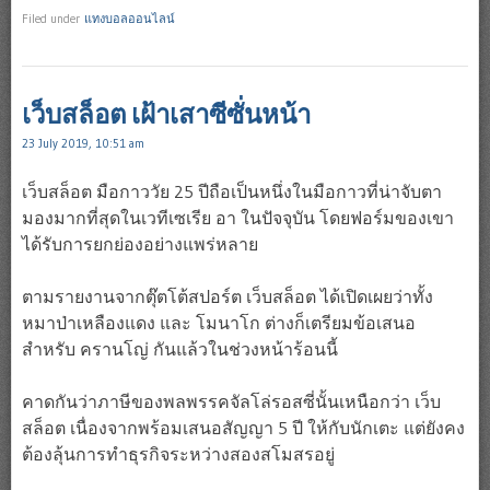
Filed under
แทงบอลออนไลน์
เว็บสล็อต เฝ้าเสาซีซั่นหน้า
23 July 2019, 10:51 am
เว็บสล็อต มือกาววัย 25 ปีถือเป็นหนึ่งในมือกาวที่น่าจับตา
มองมากที่สุดในเวทีเซเรีย อา ในปัจจุบัน โดยฟอร์มของเขา
ได้รับการยกย่องอย่างแพร่หลาย
ตามรายงานจากตุ๊ตโต้สปอร์ต เว็บสล็อต ได้เปิดเผยว่าทั้ง
หมาป่าเหลืองแดง และ โมนาโก ต่างก็เตรียมข้อเสนอ
สำหรับ ครานโญ่ กันแล้วในช่วงหน้าร้อนนี้
คาดกันว่าภาษีของพลพรรคจัลโล่รอสซี่นั้นเหนือกว่า เว็บ
สล็อต เนื่องจากพร้อมเสนอสัญญา 5 ปี ให้กับนักเตะ แต่ยังคง
ต้องลุ้นการทำธุรกิจระหว่างสองสโมสรอยู่