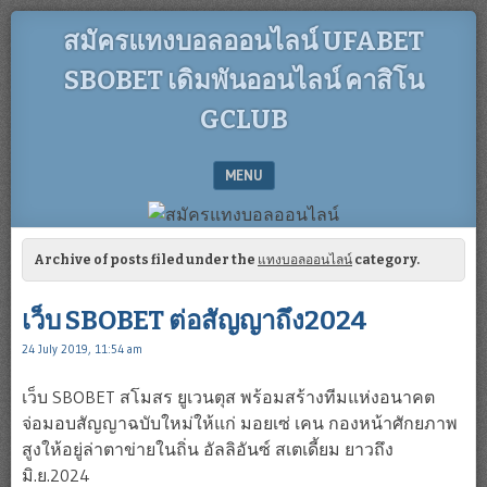
สมัครแทงบอลออนไลน์ UFABET
SBOBET เดิมพันออนไลน์ คาสิโน
GCLUB
MENU
SKIP TO CONTENT
Archive of posts filed under the
แทงบอลออนไลน์
category.
เว็บ SBOBET ต่อสัญญาถึง2024
24 July 2019, 11:54 am
เว็บ SBOBET สโมสร ยูเวนตุส พร้อมสร้างทีมแห่งอนาคต
จ่อมอบสัญญาฉบับใหม่ให้แก่ มอยเซ่ เคน กองหน้าศักยภาพ
สูงให้อยู่ล่าตาข่ายในถิ่น อัลลิอันซ์ สเตเดี้ยม ยาวถึง
มิ.ย.2024