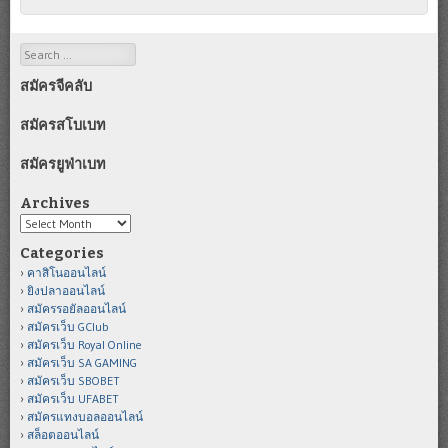
Search
สมัครจีคลับ
สมัครสโบเบท
สมัครยูฟ่าเบท
Archives
Archives
Categories
คาสิโนออนไลน์
ยิงปลาออนไลน์
สมัครรอยัลออนไลน์
สมัครเว็บ GClub
สมัครเว็บ Royal Online
สมัครเว็บ SA GAMING
สมัครเว็บ SBOBET
สมัครเว็บ UFABET
สมัครแทงบอลออนไลน์
สล็อตออนไลน์