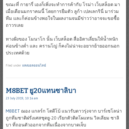
ขณะที่ กายารี่ เองก็เพิ่งจะทำการค้ากับ โรม่า เว็บสล็อต มา
เมื่อเดือนมกราคมนี้ โดยการยืมตัว ลูก้า เปลเลกรินี่ มาร่วม
ทีม และก็ค่อนข้างพอใจในผลงานจนมีข่าวว่าอาจจะขอซื้อ
ถาวรเลย
ทางฝั่งของ โมนาโก นั้น เว็บสล็อต สื่ออิตาเลี่ยนให้น้ำหนัก
ค่อนข้างต่ำ และ ครานโญ่ ก็คงไม่น่าจะอยากย้ายออกนอก
ประเทศด้วย
Filed under
แทงบอลออนไลน์
M8BET ยู20แทนซาลิบา
23 July 2019, 10:14 am
M8BET
ฌอง แกลร์ก โตดีโบ้ แนวรับดาวรุ่งจาก บาร์เซโลน่า
ถูกทีมชาติฝรั่งเศสชุดยู-20 เรียกตัวติดโผแทน วิลเลียม ซาลิ
บา ที่ถอนตัวออกจากทีมเนื่องจากบาดเจ็บ