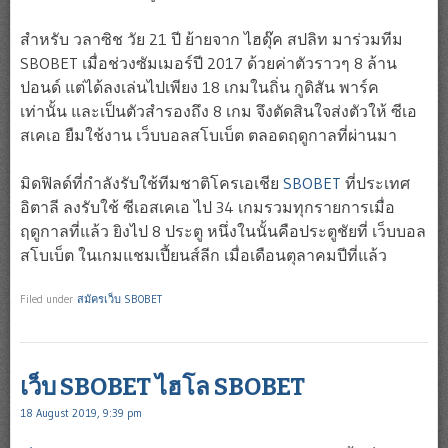
สำหรับ วลาซิช วัย 21 ปี ย้ายจาก ไฮดุ๊ค สปลิท มาร่วมทีม
SBOBET เมื่อช่วงซัมเมอร์ปี 2017 ด้วยค่าตัวราวๆ 8 ล้าน
ปอนด์ แต่ได้ลงเล่นไปเพียง 18 เกมในถิ่น กูดิสัน พาร์ค
เท่านั้น และเป็นตัวสำรองถึง 8 เกม จึงตัดสินใจส่งตัวให้ ซีเอ
สเคเอ ยืมใช้งาน เว็บบอลสโบเบ็ต ตลอดฤดูกาลที่ผ่านมา
มิดฟิลด์ที่กำลังรับใช้ทีมชาติโครเอเชีย
SBOBET
ที่ประเทศ
อิตาลี ลงรับใช้ ซีเอสเคเอ ไป 34 เกมรวมทุกรายการเมื่อ
ฤดูกาลที่แล้ว ยิงไป 8 ประตู หนึ่งในนั้นคือประตูชัยที่ เว็บบอล
สโบเบ็ต ในเกมแชมเปี้ยนส์ลีก เมื่อเดือนตุลาคมปีที่แล้ว
Filed under
สมัครเว็บ SBOBET
เว็บ SBOBET ไฮโล SBOBET
18 August 2019, 9:39 pm