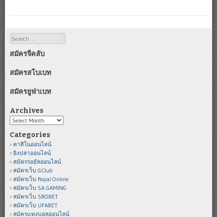
Search
สมัครจีคลับ
สมัครสโบเบท
สมัครยูฟ่าเบท
Archives
Archives
Categories
คาสิโนออนไลน์
ยิงปลาออนไลน์
สมัครรอยัลออนไลน์
สมัครเว็บ GClub
สมัครเว็บ Royal Online
สมัครเว็บ SA GAMING
สมัครเว็บ SBOBET
สมัครเว็บ UFABET
สมัครแทงบอลออนไลน์