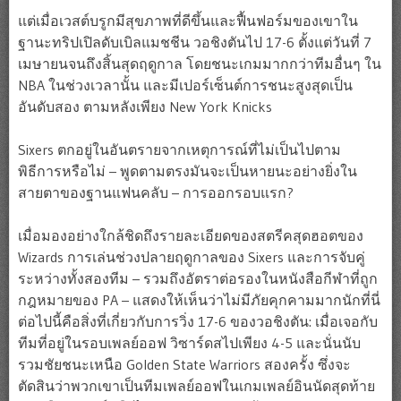
แต่เมื่อเวสต์บรูกมีสุขภาพที่ดีขึ้นและฟื้นฟอร์มของเขาใน
ฐานะทริปเปิลดับเบิลแมชชีน วอชิงตันไป 17-6 ตั้งแต่วันที่ 7
เมษายนจนถึงสิ้นสุดฤดูกาล โดยชนะเกมมากกว่าทีมอื่นๆ ใน
NBA ในช่วงเวลานั้น และมีเปอร์เซ็นต์การชนะสูงสุดเป็น
อันดับสอง ตามหลังเพียง New York Knicks
Sixers ตกอยู่ในอันตรายจากเหตุการณ์ที่ไม่เป็นไปตาม
พิธีการหรือไม่ – พูดตามตรงมันจะเป็นหายนะอย่างยิ่งใน
สายตาของฐานแฟนคลับ – การออกรอบแรก?
เมื่อมองอย่างใกล้ชิดถึงรายละเอียดของสตรีคสุดฮอตของ
Wizards การเล่นช่วงปลายฤดูกาลของ Sixers และการจับคู่
ระหว่างทั้งสองทีม – รวมถึงอัตราต่อรองในหนังสือกีฬาที่ถูก
กฎหมายของ PA – แสดงให้เห็นว่าไม่มีภัยคุกคามมากนักที่นี่
ต่อไปนี้คือสิ่งที่เกี่ยวกับการวิ่ง 17-6 ของวอชิงตัน: ​​เมื่อเจอกับ
ทีมที่อยู่ในรอบเพลย์ออฟ วิซาร์ดสไปเพียง 4-5 และนั่นนับ
รวมชัยชนะเหนือ Golden State Warriors สองครั้ง ซึ่งจะ
ตัดสินว่าพวกเขาเป็นทีมเพลย์ออฟในเกมเพลย์อินนัดสุดท้าย