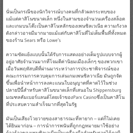
นั่นเป็นกรณีของนักวิจารณ์บางคนที่กลัวผลกระทบของ
แม้แต่คาสิโนขนาดเล็ก หนึ่งในสามของจำนวนเครื่องสล็อต
และเกมบนโต๊ะเป็นคาสิโนหลักของเพนซิลเวเนีย ความกังวล
ดังกล่าวอาจมีมากมายแม้แต่กับคาสิโนที่ไม่เต็มพื้นที่ทั้งหมด
ของร้าน Sears หรือ Lowe’s
ความขัดแย้งแบบนั้นได้รับการแสดงอย่างเต็มรูปแบบจากผู้
อยู่อาศัยจำนวนมากที่โจมตีค่านิยมเมืองเล็กๆ ของพวกเขา
เมื่อวันพฤหัสบดีที่ผ่านมาระหว่างการประชาพิจารณ์ของ
คณะกรรมการควบคุมการเล่นเกมเพนซิลวาเนีย มันถูกจัด
ขึ้นเพื่อนำหน้าการลงคะแนนใบอนุญาตที่คาดไว้ในช่วง
ปลายปีนี้สำหรับคาสิโนขนาดเล็กที่เสนอใน Shippensburg
มณฑลคัมเบอร์แลนด์โดยเจ้าของParx Casinoซึ่งเป็นคาสิโน
ที่ประสบความสำเร็จมากที่สุดในรัฐ
มันเป็นเสียงโวยวายของสาธารณะที่หายาก – แต่ก็ไม่เคย
ได้ยินมาก่อน – การนำการพนันที่ถูกกฎหมายมาใช้อย่าง
ก้าวร้าวของเพนซิลเวเนียเป็นเครื่องมือสำหรับรายได้ภาษี