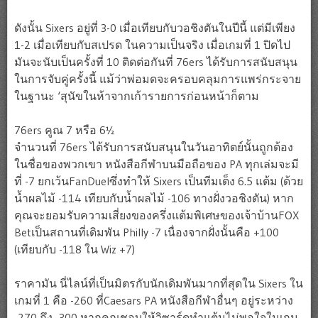
ดังนั้น Sixers อยู่ที่ 3-0 เมื่อเทียบกับวอชิงตันในปีนี้ แต่มีเพียง
1-2 เมื่อเทียบกับสเปรด ในความเป็นจริง เมื่อเกมที่ 1 ปิดไป
มันจะนับเป็นครั้งที่ 10 ติดต่อกันที่ 76ers ได้รับการสนับสนุน
ในการจับคู่ครั้งนี้ แม้ว่าพ่อมดจะครอบคลุมการแพร่กระจาย
ในฐานะ ‘สุนัขในห้าจากเก้ารายการก่อนหน้าก็ตาม
76ers คูณ 7 หรือ 6½
จำนวนที่ 76ers ได้รับการสนับสนุนในวันอาทิตย์นั้นถูกต้อง
ในชื่อของพวกเขา หนังสือกีฬาบนมือถือของ PA ทุกเล่มจะมี
ที่ -7 ยกเว้นFanDuelซึ่งทำให้ Sixers เป็นทีมเต็ง 6.5 แต้ม (ด้วย
น้ำผลไม้ -114 เทียบกับน้ำผลไม้ -106 ทางฝั่งวอชิงตัน) หาก
คุณจะยอมรับความเสี่ยงของครึ่งแต้มพิเศษของเจ้าบ้านFOX
Betเป็นสถานที่เดิมพัน Philly -7 เนื่องจากฝั่งนั้นคือ +100
(เทียบกับ -118 ใน Wiz +7)
ราคามัน นี่ไลน์ที่เป็นมิตรกับนักเดิมพันมากที่สุดใน Sixers ใน
เกมที่ 1 คือ -260 ที่Caesars PA หนังสือกีฬาอื่นๆ อยู่ระหว่าง
-270 ถึง -300 หากคุณชอบให้วิซาร์ดทำแต้มไม่พอใจในเกม