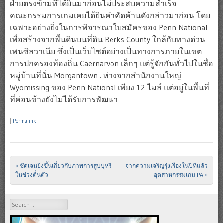
ฝ่ายตรงข้ามที่ได้ยินมาก่อนไม่ประสบความสำเร็จ
คณะกรรมการเกมเคยได้ยินคำคัดค้านดังกล่าวมาก่อน โดย
เฉพาะอย่างยิ่งในการพิจารณาใบสมัครของ Penn National
เพื่อสร้างจากพื้นดินบนที่ดิน Berks County ใกล้กับทางด่วน
เพนซิลวาเนีย ซึ่งเป็นเว็บไซต์อย่างเป็นทางการภายในเขต
การปกครองท้องถิ่น Caernarvon เล็กๆ แต่รู้จักกันทั่วไปในชื่อ
หมู่บ้านที่นั่น Morgantown . ห่างจากสำนักงานใหญ่
Wyomissing ของ Penn National เพียง 12 ไมล์ แต่อยู่ในพื้นที่
ที่ค่อนข้างยังไม่ได้รับการพัฒนา
|
Permalink
«
ชัดเจนยิ่งขึ้นเกี่ยวกับภาพการสูบบุหรี่
จากความเจริญรุ่งเรืองในปีที่แล้ว
Post navigation
ในช่วงตื่นตัว
อุตสาหกรรมเกม PA
»
Search