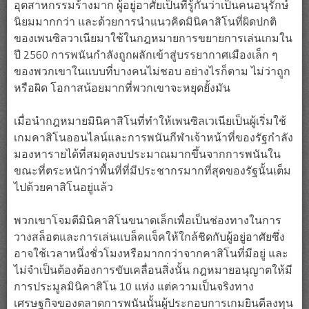
อุตสาหกรรมร้างมาก ผู้อยู่อาศัยเป็นที่รู้กันว่าเป็นคนอนุรักษ์
นิยมมากกว่า และด้วยการนำแนวคิดมินิคาสิโนที่ผิดปกติ
ของเพนซิลวาเนียมาใช้ในกฎหมายการขยายการเล่นเกมใน
ปี 2560 การพนันกำลังถูกผลักเข้าสู่บรรยากาศเมืองเล็ก ๆ
ของพวกเขาในแบบที่บางคนไม่ชอบ อย่างไรก็ตาม ไม่ว่าถูก
หรือผิด โอกาสน้อยมากที่พวกเขาจะหยุดยั้งมัน
เมื่อนำกฎหมายมินิคาสิโนที่ทำให้เพนซิลเวเนียเป็นผู้เริ่มใช้
เกมคาสิโนออนไลน์และการพนันกีฬาเจ้าหน้าที่ของรัฐกำลัง
มองหารายได้ที่สมดุลงบประมาณมากขึ้นจากการพนันใน
ขณะที่ตระหนักว่าพื้นที่ที่มีประชากรมากที่สุดของรัฐนั้นเต็ม
ไปด้วยคาสิโนอยู่แล้ว
พวกเขาโจมตีมินิคาสิโนขนาดเล็กเพื่อเป็นช่องทางในการ
วางสล็อตและการเล่นแบล็คแจ็คให้ใกล้ชิดกับผู้อยู่อาศัยซึ่ง
อาจใช้เวลาหนึ่งชั่วโมงหรือมากกว่าจากคาสิโนที่มีอยู่ และ
ไม่จำเป็นต้องต้องการขับเคลื่อนสิ่งนั้น กฎหมายอนุญาตให้มี
การประมูลมินิคาสิโน 10 แห่ง แต่ความเป็นจริงทาง
เศรษฐกิจของตลาดการพนันนั้นผู้ประกอบการเกมยินดีลงทุน