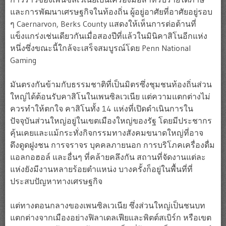
และการพัฒนาเศรษฐกิจในท้องถิ่น ผู้อยู่อาศัยที่อาศัยอยู่รอบ
ๆ Caernarvon, Berks County แสดงให้เห็นการต่อต้านที่
แข็งแกร่งเช่นเดียวกันเมื่อสองปีที่แล้วในมินิคาสิโนอีกแห่ง
หนึ่งซึ่งขณะนี้ใกล้จะเสร็จสมบูรณ์โดย Penn National
Gaming
มันตรงกันข้ามกับธรรมชาติที่เป็นมิตรซึ่งชุมชนท้องถิ่นส่วน
ใหญ่ได้ต้อนรับคาสิโนในเพนซิลเวเนีย แต่ความแตกต่างไม่
ควรทำให้ตกใจ คาสิโนทั้ง 14 แห่งที่เปิดดำเนินการใน
ปัจจุบันส่วนใหญ่อยู่ในเขตเมืองใหญ่ของรัฐ โดยมีประชากร
คุ้นเคยและแม้กระทั่งกิจกรรมทางสังคมขนาดใหญ่ที่อาจ
ดึงดูดฝูงชน การจราจร บุคคลภายนอก การบริโภคเครื่องดื่ม
แอลกอฮอล์ และอื่นๆ ที่คล้ายคลึงกัน สถานที่จัดงานแต่ละ
แห่งยังมีงานหลายร้อยตำแหน่ง บางครั้งก็อยู่ในพื้นที่ที่
ประสบปัญหาทางเศรษฐกิจ
แต่ทางตอนกลางของเพนซิลเวเนีย ซึ่งส่วนใหญ่เป็นชนบท
แตกต่างจากเมืองอย่างฟิลาเดลเฟียและพิตต์สเบิร์ก หรือเขต