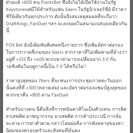
ฝ่ายแพ้ +600 คน PointsBet ซึ่งยังไม่ได้เปิดใช้งานในรัฐ
Keystoneแต่มีให้สำหรับแฟน Sixers ในรัฐนิวเจอร์ซีย์ มีราคา
ซีรีย์เดียวกันทุกประการ ดังนั้นจึงสมเหตุสมผลที่จะถือว่า
DraftKings, FanDuel ฯลฯ จะลงจอดในสนามเบสบอลเดียวกัน
นี้
FOX Bet ยังมีเดิมพันพิเศษหนึ่งรายการ ซึ่งเพิ่มอัตราต่อรอง
ในการกวาดสี่เกมของ Sixers จากราคาที่ไม่เพิ่มตามที่อ้างว่า
อยู่ที่ +333 ถึง +400 พวกเขาสามารถเปลี่ยนจาก 3-0 กับ
วอชิงตันในฤดูกาลนี้เป็น 7-0 ได้หรือไม่?
ราคาสูงสุดของ 76ers ที่จะชนะการประชุมภาคตะวันออก
นั้นคงที่ที่ +300 (หลายเล่ม) และอัตราต่อรองแชมป์สูงสุดของ
พวกเขาคือ +800 ผ่าน FanDuel
สำหรับบางคน นี่คือสิ่งที่การพนันคาสิโนเป็นตัวแทน: การติด
ยาเสพติด อาชญากรรม ยาเสพติด การค้าประเวณี การล้ม
ละลาย การฆ่าตัวตาย กล่าวโดยย่อคือ การพังทลายของค่า
นิยมของครอบครัวและสังคมที่มั่นคง