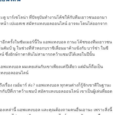
ะตู บาร์เซโลน่า ที่ปัจจุบันทำงานโค้ชให้กับทีมเยาวชนออกมา
 กองหน้า เปแอสเช สมัครแทงบอลออนไลน์ อาจจะโดนไล่ออกจาก
เขาอีกครั้งในซัมเมอร์นี้ใน แอพแทงบอล ถานะโค้ชของทีมเยาวชน
ิ่นคัมป์ นู ในช่วงที่หัวหอกบราซิเลี่ยนมาค้าแข้งกับ บาร์ซ่า ในซี
 ซึ่งยักษ์กาตาลันไม่สามารถคว้าแชมป์ได้เลยในปีนั้น
แอพแทงบอล ผมเคยเล่นกับเขาเพียงแค่ปีเดียว แต่มันก็ถือเป็น
รแทงบอลออนไลน์
ถึงเรื่อง เนย์มาร์ ล่ะ? แอพแทงบอล ทุกคนต่างก็รู้จักเขาดีในฐานะ
กกับปีที่เราคว้าแชมป์ สมัครแทงบอลออนไลน์ เขาเป็นผู้เล่นที่ยอด
่องเหล่านี้ แอพแทงบอล และคุณต้องถามคนอื่นเอานะ เพราะสิ่งนี้