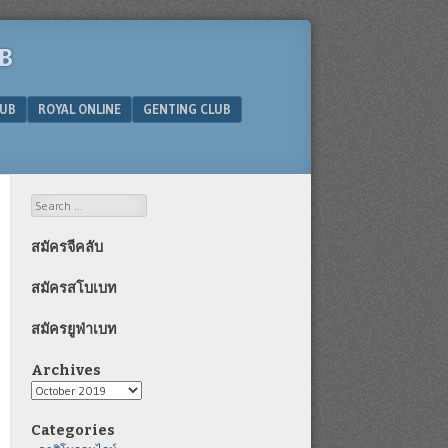
UB
UB
ROYAL ONLINE
GENTING CLUB
Search
สมัครจีคลับ
สมัครสโบเบท
สมัครยูฟ่าเบท
Archives
Archives
Categories