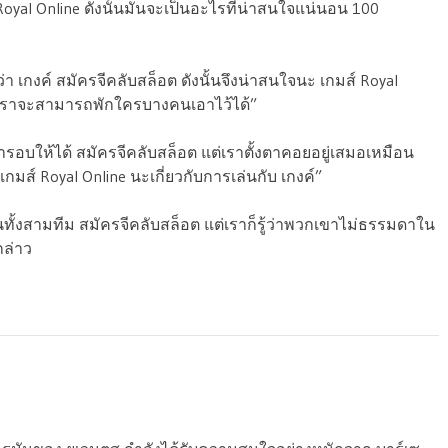
Royal Online ดังนั้นมันจะเป็นอะไรที่น่าสนใจแน่นอน 100
ว่า เกงค์ สมัครจีคลับสล็อต ดังนั้นจึงน่าสนใจนะ เกมส์ Royal
่มที่เราจะสามารถพักใครบางคนเอาไว้ได้”
ารอบให้ได้ สมัครจีคลับสล็อต แต่เราตั้งตาคอยอยู่เสมอเหมือน
้) เกมส์ Royal Online นะเกี่ยวกับการเล่นกับ เกงค์”
ทั้งสามทีม สมัครจีคลับสล็อต แต่เราก็รู้ว่าพวกเขาไม่ธรรมดาใน
กล่าว