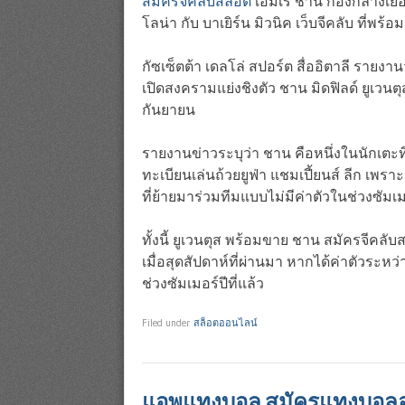
สมัครจีคลับสล็อต
เอ็มเร่ ชาน กองกลางเยอ
โลน่า กับ บาเยิร์น มิวนิค เว็บจีคลับ ที่พร้
กัซเซ็ตต้า เดลโล่ สปอร์ต สื่ออิตาลี รายง
เปิดสงครามแย่งชิงตัว ชาน มิดฟิลด์ ยูเวนตุ
กันยายน
รายงานข่าวระบุว่า ชาน คือหนึ่งในนักเตะที่
ทะเบียนเล่นถ้วยยูฟ่า แชมเปี้ยนส์ ลีก เพรา
ที่ย้ายมาร่วมทีมแบบไม่มีค่าตัวในช่วงซัมเมอร์
ทั้งนี้ ยูเวนตุส พร้อมขาย ชาน สมัครจีคลับ
เมื่อสุดสัปดาห์ที่ผ่านมา หากได้ค่าตัวระหว่
ช่วงซัมเมอร์ปีที่แล้ว
Filed under
สล็อตออนไลน์
แอพแทงบอล สมัครแทงบอลอ