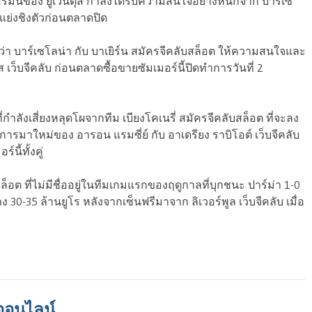
รมันของ ยูเวนตุส กำลังได้รับความสนใจอย่างหนักจาก บาร์เซ
อมแย่งชิงตัวก่อนตลาดปิด
านว่า บาร์เซโลน่า กับ บาเยิร์น สมัครจีคลับสล็อต ให้ความสนใจและ
ส เว็บจีคลับ ก่อนตลาดซื้อขายซัมเมอร์นี้ปิดทำการวันที่ 2
กำลังเสี่ยงหลุดโผจากทีม เบียงโคเนรี่ สมัครจีคลับสล็อต ที่จะลง
ะการมาใหม่ของ อารอน แรมซี่ย์ กับ อาเดรียง ราบิโอต์ เว็บจีคลับ
นี้ทั้งคู่
สล็อต ที่ไม่มีชื่ออยู่ในทีมเกมแรกของฤดูกาลที่บุกชนะ ปาร์ม่า 1-0
าง 30-35 ล้านยูโร หลังจากเซ็นฟรีมาจาก ลิเวอร์พูล เว็บจีคลับ เมื่อ
อนไลน์