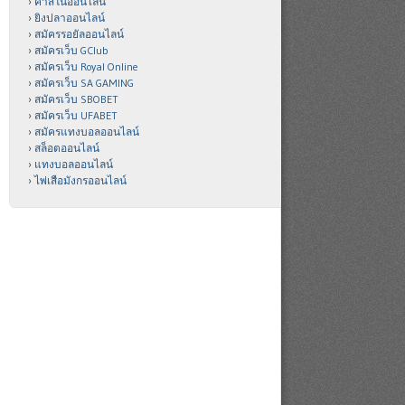
คาสิโนออนไลน์
ยิงปลาออนไลน์
สมัครรอยัลออนไลน์
สมัครเว็บ GClub
สมัครเว็บ Royal Online
สมัครเว็บ SA GAMING
สมัครเว็บ SBOBET
สมัครเว็บ UFABET
สมัครแทงบอลออนไลน์
สล็อตออนไลน์
แทงบอลออนไลน์
ไพ่เสือมังกรออนไลน์