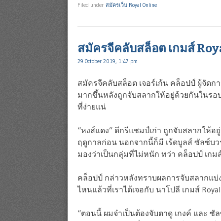
Filed under
สมัครเว็บ Royal Online
สมัครจีคลับสล็อต เกมส์ Ro
29 October 2019, 1:47 pm
สมัครจีคลับสล็อต เจอร์เก้น คล็อปป์ ผู้จัด
มากขึ้นหลังถูกจับสลากให้อยู่ด้วยกันในรอบแบ่
ที่ง่ายแน่
“หงส์แดง” ดีกรีแชมป์เก่า ถูกจับสลากให้อยู่ร
ฤดูกาลก่อน นอกจากนี้ก็มี เร้ดบูลส์ ซัลซ์บ
มองว่าเป็นกลุ่มที่ไม่หนัก ทว่า คล็อปป์ เกม
คล็อปป์ กล่าวหลังทราบผลการจับสลากแบ่งกล
ไหนแล้วที่เราได้เจอกับ นาโปลี เกมส์ Roy
“ตอนนี้ ผมจำเป็นต้องจับตาดู เกงค์ และ ซัล