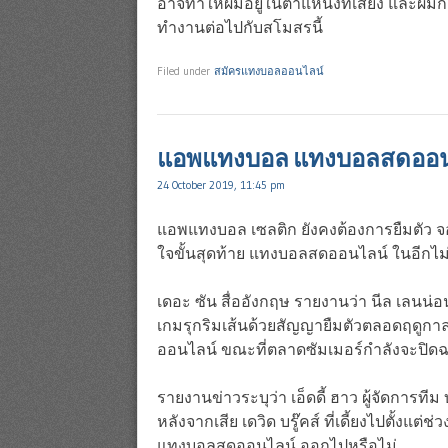
อาจทำให้ผมอยู่ในตำแหน่งที่เสี่ยง และ
ทำงานต่อไปกับสโมสรนี้
Filed under
สมัครแทงบอลออนไลน์
แอพแทงบอล แทงบอลสดออน
24 October 2019, 11:45 pm
แอพแทงบอล เซลติก ยังคงต้องการยืมตัว จอ
ใจขั้นสุดท้าย แทงบอลสดออนไลน์ ในอีกไม่กี
เดอะ ซัน สื่ออังกฤษ รายงานว่า นีล เลนน่
เกมรุกริมเส้นด้วยสัญญายืมตัวตลอดฤดูกา
ออนไลน์ ขณะที่ตลาดซัมเมอร์กำลังจะปิดฉา
รายงานข่าวระบุว่า เอ็ดดี้ ฮาว ผู้จัดการท
หลังจากเสีย เดวิด บรู๊คส์ ที่เดี้ยงไปตั้งแต
แทงบอลสดออนไลน์ ออกไปหรือไม่