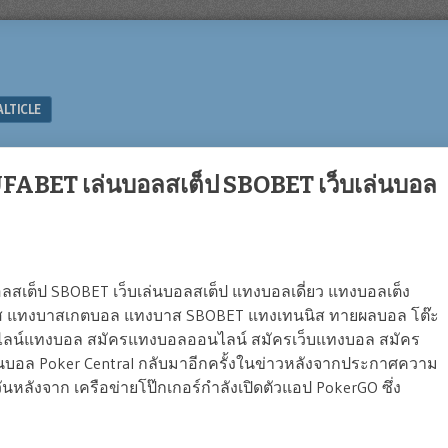
ALTICLE
UFABET เล่นบอลสเต็ป SBOBET เว็บเล่นบอล
ลสเต็ป SBOBET เว็บเล่นบอลสเต็ป แทงบอลเดี่ยว แทงบอลเต็ง
าส แทงบาสเกตบอล แทงบาส SBOBET แทงเทนนิส ทายผลบอล โต๊ะ
ลน์แทงบอล สมัครแทงบอลออนไลน์ สมัครเว็บแทงบอล สมัคร
บอล Poker Central กลับมาอีกครั้งในข่าวหลังจากประกาศความ
ันหลังจาก เครือข่ายโป๊กเกอร์กำลังเปิดตัวแอป PokerGO ซึ่ง
ม