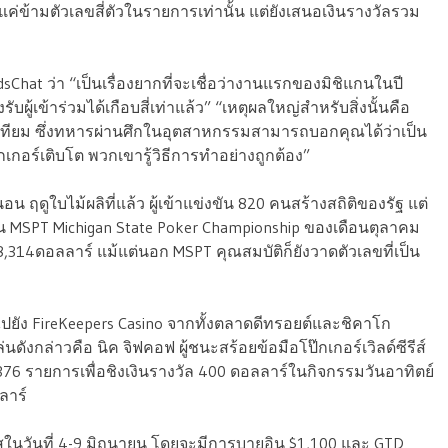
่ข้ามตัวเลขสี่ตัวในรายการเท่านั้น แต่ยังเสนอเงินรางวัลรวม
Chat ว่า “เป็นเรื่องยากที่จะเชื่อว่างานแรกของมิชิแกนในปี
บผู้เข้าร่วมได้เกือบสี่เท่าแล้ว” “เหตุผลใหญ่สำหรับสิ่งนั้นคือ
เทียม ซึ่งทหารผ่านศึกในอุตสาหกรรมสามารถบอกคุณได้ว่าเป็น
๊กเกอร์เติบโต พวกเขารู้วิธีการทำอย่างถูกต้อง”
น ฤดูใบไม้ผลิที่แล้ว ผู้เข้าแข่งขัน 820 คนสร้างสถิติของรัฐ แต่
 MSPT Michigan State Poker Championship ของเดือนตุลาคม
8,314ดอลลาร์ แม้แต่นอก MSPT คุณสมบัติก็ยังวาดตัวเลขที่เป็น
างไปยัง FireKeepers Casino จากทั้งตลาดดีทรอยต์และชิคาโก
นดังกล่าวคือ นิค จิฟคอฟ ผู้ชนะสร้อยข้อมือโป๊กเกอร์เวิลด์ซีรีส์
 376 รายการเพื่อชิงเงินรางวัล 400 ดอลลาร์ในกิจกรรมวันอาทิตย์
ลาร์
ัสในวันที่ 4-9 มิถุนายน โดยจะมีการบายอิน $1,100 และ GTD