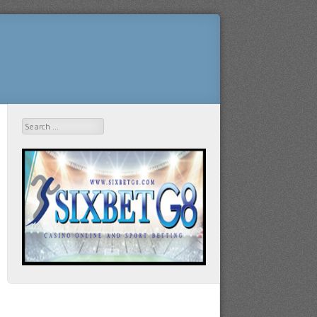
Search