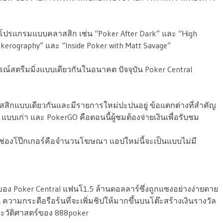
โปรแกรมแบบคลาสสิก เช่น “Poker After Dark” และ “High
okerography” และ “Inside Poker with Matt Savage”
์สตรีมมิ่งแบบเดียวกันในอนาคต ปัจจุบัน Poker Central
สิกแบบเดียวกันและมีรายการใหม่ปะปนอยู่ ข้อแตกต่างที่สำคัญ
 แบบเก่า และ PokerGO คือตอนนี้ผู้ชมต้องจ่ายเงินเพื่อรับชม
กับช่องโป๊กเกอร์คือจำนวนโฆษณา แอปใหม่นี้จะเป็นแบบไม่มี
อง Poker Central แฟนโ1.5 ล้านดอลลาร์ซึ่งถูกแซงอย่างง่ายดาย
คน ความกระตือรือร้นที่จะเพิ่มชิปให้มากขึ้นบนโต๊ะสร้างเงินรางวัล
ประวัติศาสตร์ของ 888poker