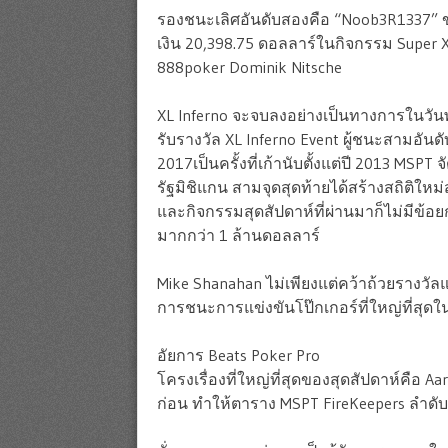
รองชนะเลิศอันดับสองคือ “Noob3R1337” ของบ
เงิน 20,398.75 ดอลลาร์ในกิจกรรม Super 
888poker Dominik Nitsche
XL Inferno จะจบลงอย่างเป็นทางการในวันพุธ
รับรางวัล XL Inferno Event ผู้ชนะสามอันด
2017เป็นครั้งที่เก้านับตั้งแต่ปี 2013 MSPT
รัฐมิชิแกน สามจุดสุดท้ายได้สร้างสถิติใหม
และกิจกรรมสุดสัปดาห์ที่ผ่านมาก็ไม่มีข
มากกว่า 1 ล้านดอลลาร์
Mike Shanahan ไม่เพียงแต่คว้าถ้วยรางวัล
การชนะการแข่งขันโป๊กเกอร์ที่ใหญ่ที่สุดใ
อัยการ Beats Poker Pro
โครงเรื่องที่ใหญ่ที่สุดของสุดสัปดาห์คือ Aa
ก่อน ทำให้ตาราง MSPT FireKeepers ลำดับ