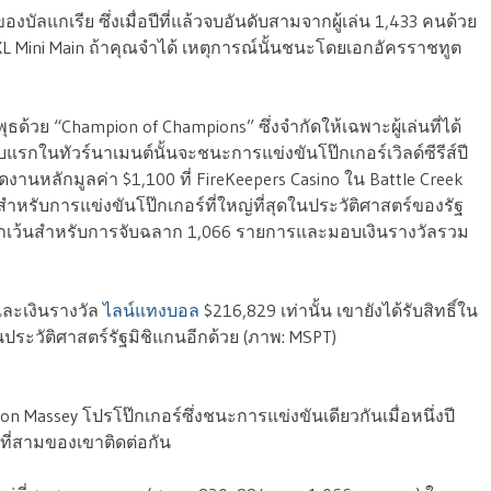
ัลแกเรีย ซึ่งเมื่อปีที่แล้วจบอันดับสามจากผู้เล่น 1,433 คนด้วย
XL Mini Main ถ้าคุณจำได้ เหตุการณ์นั้นชนะโดยเอกอัครราชทูต
ด้วย “Champion of Champions” ซึ่งจำกัดให้เฉพาะผู้เล่นที่ได้
ับแรกในทัวร์นาเมนต์นั้นจะชนะการแข่งขันโป๊กเกอร์เวิลด์ซีรีส์ปี
 จัดงานหลักมูลค่า $1,100 ที่ FireKeepers Casino ใน Battle Creek
่สำหรับการแข่งขันโป๊กเกอร์ที่ใหญ่ที่สุดในประวัติศาสตร์ของรัฐ
้อยกเว้นสำหรับการจับฉลาก 1,066 รายการและมอบเงินรางวัลรวม
และเงินรางวัล
ไลน์แทงบอล
$216,829 เท่านั้น เขายังได้รับสิทธิ์ใน
นประวัติศาสตร์รัฐมิชิแกนอีกด้วย (ภาพ: MSPT)
ron Massey โปรโป๊กเกอร์ซึ่งชนะการแข่งขันเดียวกันเมื่อหนึ่งปี
ที่สามของเขาติดต่อกัน