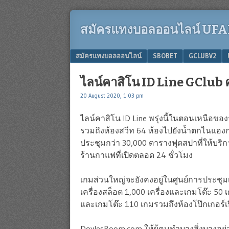
สมัครแทงบอลออนไลน์ UFAB
Menu
SKIP TO CONTENT
สมัครแทงบอลออนไลน์
SBOBET
GCLUBV2
ไลน์คาสิโน ID Line GClub
20 August 2020, 1:03 pm
ไลน์คาสิโน ID Line พรุ่งนี้ในตอนเหนือของ
รวมถึงห้องสวีท 64 ห้องไปยังน้ำตกไนแองกา
ประชุมกว่า 30,000 ตารางฟุตสปาที่ให้บร
ร้านกาแฟที่เปิดตลอด 24 ชั่วโมง
เกมส่วนใหญ่จะยังคงอยู่ในศูนย์การประชุมเ
เครื่องสล็อต 1,000 เครื่องและเกมโต๊ะ 50
และเกมโต๊ะ 110 เกมรวมถึงห้องโป๊กเกอร์เป
DoylesRoom.com ให้ผู้คนทำบางสิ่งบางอย่า