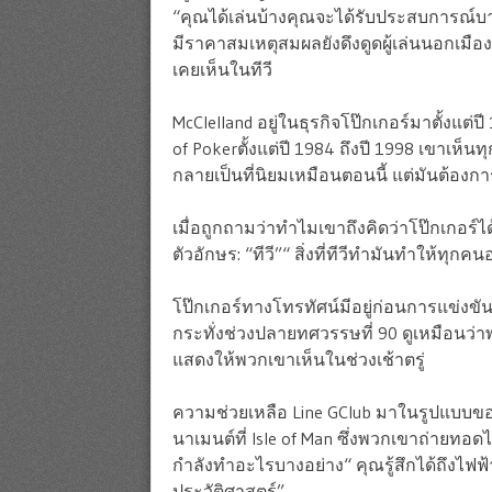
“คุณได้เล่นบ้างคุณจะได้รับประสบการณ์บาง
มีราคาสมเหตุสมผลยังดึงดูดผู้เล่นนอกเม
เคยเห็นในทีวี
McClelland อยู่ในธุรกิจโป๊กเกอร์มาตั้งแ
of Pokerตั้งแต่ปี 1984 ถึงปี 1998 เขาเห็นทุ
กลายเป็นที่นิยมเหมือนตอนนี้ แต่มันต้อง
เมื่อถูกถามว่าทำไมเขาถึงคิดว่าโป๊กเกอร
ตัวอักษร: “ทีวี”“ สิ่งที่ทีวีทำมันทำให้ท
โป๊กเกอร์ทางโทรทัศน์มีอยู่ก่อนการแข่งข
กระทั่งช่วงปลายทศวรรษที่ 90 ดูเหมือนว่า
แสดงให้พวกเขาเห็นในช่วงเช้าตรู่
ความช่วยเหลือ Line GClub มาในรูปแบบของก
นาเมนต์ที่ Isle of Man ซึ่งพวกเขาถ่ายทอด
กำลังทำอะไรบางอย่าง“ คุณรู้สึกได้ถึงไฟฟ้า
ประวัติศาสตร์”