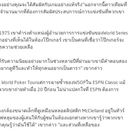
อย่างคุณจะได้สัมผัสกับเกมอย่างแท้จริง”นอกจากนี้ดาวเทียมที่
ืองจำนวนมากที่ต้องการสัมผัสประสบการณ์การแข่งขันที่พวกเขา
ต่ปี 1975 เขาดำรงตำแหน่งผู้อำนวยการการแข่งขันของWorld Series
กอย่างที่เห็นได้ในห้องโป๊กเกอร์ เขาเป็นคนที่เชื่อว่าโป๊กเกอร์จะ
การความช่วยเหลือ
์ได้รับความนิยมอย่างมากในช่วงหลายปีที่ผ่านมาเขามีคำตอบสอง
ุกคนอยากดูทีวีและทำให้ทุกคนอยากเป็นดารา” เขากล่าว
ัน World Poker Tourแต่การฉายซ้ำของWSOPใน ESPN Classic แม้
พวกเขาถ่ายทำเมื่อ 20 ปีก่อน ไม่น่าแปลกใจที่ ESPN ต้องการ
ล้องขนาดเล็กที่ดูเหมือนหลอดลิปสติก McClelland อยู่ในทัวร์
ไพ่หลุมของผู้เล่นให้กับผู้ชมในห้องแยกต่างหากเขารู้ว่าพวกเขา
คุณรู้ว่ามันใช้ได้” เขากล่าว “และส่วนที่เหลือของ