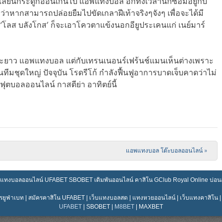
ลี่ยนกระดูกอ่อนเกินไป แอพแทงบอล อีกทั้งเวลานี้ก็ซ้อมอยู่กับ
ีกว่าหากสามารถปล่อยยืมไปขัดเกลาฝีเท้าจริงๆจังๆ เพื่อจะได้มี
น ‘โลส บลังโกส’ ก็จะเอาโควตาแข้งนอกอียูประเคนแก่ เนย์มาร์
ะยาว แอพแทงบอล แต่กับเทรนเนอนร์เฟร้นช์แมนเห็นต่างเพราะ
งานทีมชุดใหญ่ ปัจจุบัน โรดรีโก้ กำลังฟื้นฟูอาการบาดเจ็บคาดว่าไม่
ฟุตบอลออนไลน์ กาสตีย่า อาทิตย์นี้
แอพแทงบอล โต๊ะบอลออนไลน์
»
ครแทงบอลออนไลน์ UFABET SBOBET เดิมพันออนไลน์ คาสิโน GClub Royal Online บ่อนอ
ครยูฟ่าเบท | สมัครคาสิโน UFABET | เว็บแทงบอลสด | แทงหวยออนไลน์ | เว็บแทงคาสิโน 
UFABET
| SBOBET |
M8BET
| MAXBET