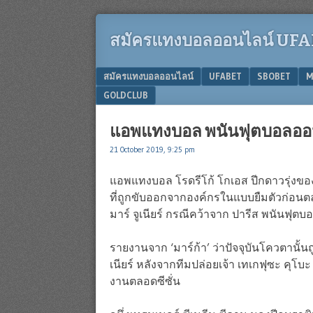
สมัครแทงบอลออนไลน์ UFAB
Menu
SKIP TO CONTENT
สมัครแทงบอลออนไลน์
UFABET
SBOBET
M
GOLDCLUB
แอพแทงบอล พนันฟุตบอลออ
21 October 2019, 9:25 pm
แอพแทงบอล โรดรีโก้ โกเอส ปีกดาวรุ่งของ 
ที่ถูกขับออกจากองค์กรในแบบยืมตัวก่อนตลาด
มาร์ จูเนียร์ กรณีคว้าจาก ปารีส พนันฟุต
รายงานจาก ‘มาร์ก้า’ ว่าปัจจุบันโควตานั้นถู
เนียร์ หลังจากทีมปล่อยเจ้า เทเกฟุซะ คุโบ
งานตลอดซีซั่น