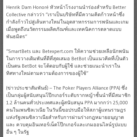
Henrik Dam Honoré หัวหน้าโรงงานนำร่องสำหรับ Better
Collective กล่าวว่า “เราเป็นบริษัทที่มีความคิดก้าวหน้าซึ่ง
กำลังก้าวไปสู่เส้นทางใหม่ในอุตสาหกรรมการพนันและเกม
เมื่อพูดถึงนวัตกรรมผลิตภัณฑ์และเทคนิคการตลาดแบบ
พันธมิตร”
“SmartBets และ Betexpert.com ให้ความช่วยเหลือนักพนัน
ในการวางเดิมพันที่ดีที่สุดเสมอ BetBot เป็นแนวคิดที่เป็นตัว
เป็นตน BetBot จะโต้ตอบกับผู้ใช้ และช่วยแนะนำเราใน
ทิศทางใหม่ตามความต้องการของผู้ใช้”
(ข่าวประชาสัมพันธ์) – The Poker Players Alliance (PPA) ซึ่ง
เป็นกลุ่มผู้สนับสนุนโป๊กเกอร์ระดับรากหญ้าชั้นนำที่มีสมาชิก
1.2 ล้านคนทั่วประเทศและผู้สนับสนุน PPA มากกว่า 25,000
คนในเพนซิลเวเนีย ในวันนี้ขอปรบมือให้สภาผู้แทนราษฎร
แห่งรัฐเพนซิลวาเนียสำหรับการผ่านร่างกฎหมายอนุญาต
และ ควบคุมอินเทอร์เน็ตโป๊กเกอร์และเกมออนไลน์รูปแบบ
อื่น ๆ ในรัฐ