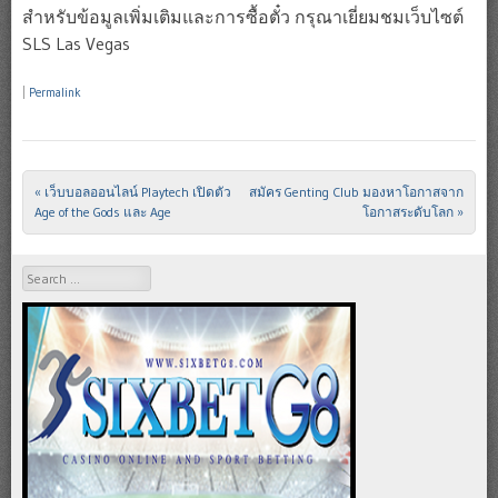
สำหรับข้อมูลเพิ่มเติมและการซื้อตั๋ว กรุณาเยี่ยมชมเว็บไซต์
SLS Las Vegas
|
Permalink
«
เว็บบอลออนไลน์ Playtech เปิดตัว
สมัคร Genting Club มองหาโอกาสจาก
Post navigation
Age of the Gods และ Age
โอกาสระดับโลก
»
Search