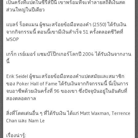
เป็นครั้งที่แปดในซีรีส์ปีนี้ เขาพร้อมที่จะทำลายสถิติเงินสด
ส่วนใหญ่ในปีเดียว
แบลร์ ร็อดแมน ผู้ชนะสร้อยข้อมือทองคำ (2550) ได้รับเงิน
จากกิจกรรมนี้ ตอนนี้เขามีเงินสำเร็จ 51 ครั้งตลอดชีวิตที่
WSOP
เกร็ก เรย์เมอร์ แชมป์โป๊กเกอร์โลกปี 2004 ได้รับเงินจากงาน
นี้
Erik Seidel ผู้ชนะสร้อยข้อมือทองคำแปดสมัยและสมาชิก
ของ Poker Hall of Fame ได้รับเงินจากกิจกรรมนี้ นี่เป็นการ
จบอาชีพด้วยเงินครั้งที่ 96 ของเขา ซึ่งปัจจุบันอยู่ในอันดับที่
สองตลอดกาล
สิ่งที่โดดเด่นอื่น ๆ ที่ได้รับเงิน ได้แก่ Matt Waxman, Terrence
Chan และ Nam Le
เรื่องน่ารู้: