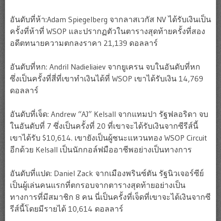
อันดับที่ห้า:Adam Spiegelberg จากลาสเวกัส NV ได้รับเงินเป็น
ครั้งที่ห้าที่ WSOP และปรากฏตัวในตารางสุดท้ายครั้งที่สอง
อดีตทนายความตกลงราคา 21,139 ดอลลาร์
อันดับที่หก: Andril Nadieliaiev จากยูเครน จบในอันดับที่หก
ซึ่งเป็นครั้งที่สี่ที่เขาทำเงินได้ที่ WSOP เขาได้รับเงิน 14,769
ดอลลาร์
อันดับที่เจ็ด: Andrew “AJ” Kelsall จากแทมปา รัฐฟลอริดา จบ
ในอันดับที่ 7 ซึ่งเป็นครั้งที่ 20 ที่เขาจะได้รับเงินจากซีรีส์นี้
เขาได้รับ $10,614. เขายังเป็นผู้ชนะแหวนทอง WSOP Circuit
อีกด้วย Kelsall เป็นนักกอล์ฟมืออาชีพอย่างเป็นทางการ
อันดับที่แปด: Daniel Zack จากเมืองพรินซ์ตัน รัฐนิวเจอร์ซีย์
เป็นผู้เล่นคนแรกที่ตกรอบจากตารางสุดท้ายอย่างเป็น
ทางการที่มีสมาชิก 8 คน นี่เป็นครั้งที่เจ็ดที่เขาจะได้เงินจากซี
รีส์นี้โดยมีรายได้ 10,614 ดอลลาร์