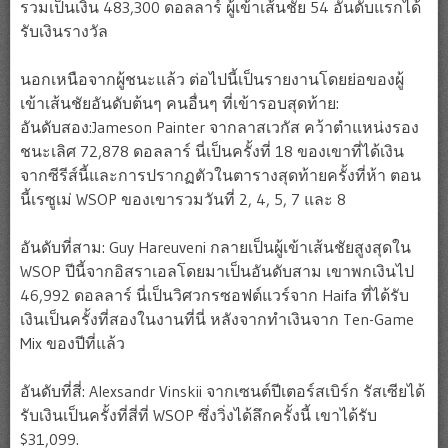
รวมเป็นเงิน 483,300 ดอลลาร์ ผู้เข้าเส้นชัย 54 อันดับแรกได้
รับเงินรางวัล
นอกเหนือจากผู้ชนะแล้ว ต่อไปนี้เป็นรายงานโดยย่อของผู้
เข้าเส้นชัยอันดับต้นๆ คนอื่นๆ ที่เข้ารอบสุดท้าย:
อันดับสอง:Jameson Painter จากลาสเวกัส คว้าตำแหน่งรอง
ชนะเลิศ 72,878 ดอลลาร์ นี่เป็นครั้งที่ 18 ของเขาที่ได้เงิน
จากซีรีส์นี้และการปรากฏตัวในตารางสุดท้ายครั้งที่ห้า ตอน
นี้เรซูเม่ WSOP ของเขารวมวันที่ 2, 4, 5, 7 และ 8
อันดับที่สาม: Guy Hareuveni กลายเป็นผู้เข้าเส้นชัยสูงสุดใน
WSOP ปีนี้จากอิสราเอลโดยมาเป็นอันดับสาม เขาพกเงินไป
46,992 ดอลลาร์ นี่เป็นวิศวกรซอฟต์แวร์จาก Haifa ที่ได้รับ
เงินเป็นครั้งที่สองในงานที่นี่ หลังจากทำเงินจาก Ten-Game
Mix ของปีที่แล้ว
อันดับที่สี่: Alexsandr Vinskii จากเซนต์ปีเตอร์สเบิร์ก รัสเซียได้
รับเงินเป็นครั้งที่สี่ที่ WSOP ซึ่งวิ่งได้ลึกครั้งนี้ เขาได้รับ
$31,099.