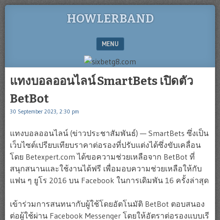
HOWLERBAND
MENU
SKIP TO CONTENT
แทงบอลออนไลน์ SmartBets เปิดตัว
BetBot
30 September 2023, 2:30 pm
แทงบอลออนไลน์ (ข่าวประชาสัมพันธ์) — SmartBets ซึ่งเป็น
เว็บไซต์เปรียบเทียบราคาต่อรองที่ปรับแต่งได้ซึ่งขับเคลื่อน
โดย Betexpert.com ได้ขอความช่วยเหลือจาก BetBot ที่
สนุกสนานและใช้งานได้ฟรี เพื่อมอบความช่วยเหลือให้กับ
แฟน ๆ ยูโร 2016 บน Facebook ในการเดิมพัน 16 ครั้งล่าสุด
เข้าร่วมการสนทนากับผู้ใช้โดยอัตโนมัติ BetBot ตอบสนอง
ต่อผู้ใช้ผ่าน Facebook Messenger โดยให้อัตราต่อรองแบบเรี