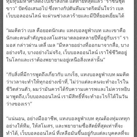
ทุ่มทุนมหาศาลดึงไปเข้าสังกัด แต่ท้ายที่สุดแล้ว “ราชันชุด
ขาว” ปัดข้อเสนอไป ซึ่งทางกัปตันทีมมาดริดมั่นใจว่า เบล
เว็บบอลออนไลน์ จะผ่านช่วงเลวร้ายและมีปีที่ยอดเยี่ยมได้
“ผมคิดว่า เบล คือยอดนักเตะ แทงบอลยูฟ่าเบท และเขาคือ
นักเตะคนสำคัญของสโมสรมาตลอดหลายปีที่อยู่กับเรา” รา
มอส กล่าวผ่าน เดลี่ เมล “มีหลายอย่างที่ออกมาจากสื่อ, บาง
อย่างจริง, บางอย่างไม่จริง, เว็บบอลออนไลน์ เราใช้ชีวิตอยู่
ในโลกและเราต้องพยายามอยู่เหนือสิ่งเหล่านั้น”
“กับสิ่งที่มีการพูดถึงเกี่ยวกับ แกเร็ธ, แทงบอลยูฟ่าเบท ผมคิด
ว่าเวลาจะทำให้ทุกอย่างเข้าที่, ไม่ว่าแต่ละคนจะทำอะไรใน
ชีวิตส่วนตัว, ผมว่ามันควรได้รับความเคารพและไม่ควรหยิบ
มาพูดถึง,เว็บบอลออนไลน์ เรามีสิทธิ์ที่จะทำอะไรก็ได้ในวัน
ว่างของเรา”
“แน่นอน, อย่างมืออาชีพ, แทงบอลยูฟ่าเบท คุณต้องทุ่มเททุก
อย่างให้ทีม, ให้สโมสร, และพยายามซื่อสัตย์ที่สุดเท่าที่จะ
ทำได้, เว็บบอลออนไลน์ ที่เหลือมันขึ้นอยู่กับแต่ละบุคคลที่จะ