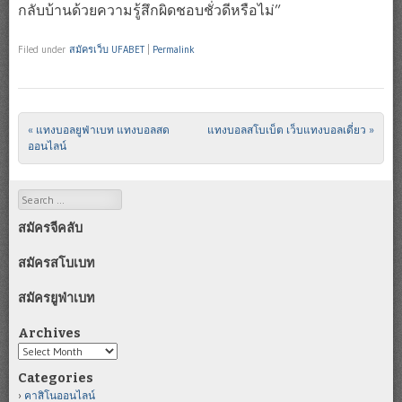
กลับบ้านด้วยความรู้สึกผิดชอบชั่วดีหรือไม่”
Filed under
สมัครเว็บ UFABET
|
Permalink
«
แทงบอลยูฟ่าเบท แทงบอลสด
แทงบอลสโบเบ็ต เว็บแทงบอลเดี่ยว
»
Post navigation
ออนไลน์
Search
สมัครจีคลับ
สมัครสโบเบท
สมัครยูฟ่าเบท
Archives
Archives
Categories
คาสิโนออนไลน์