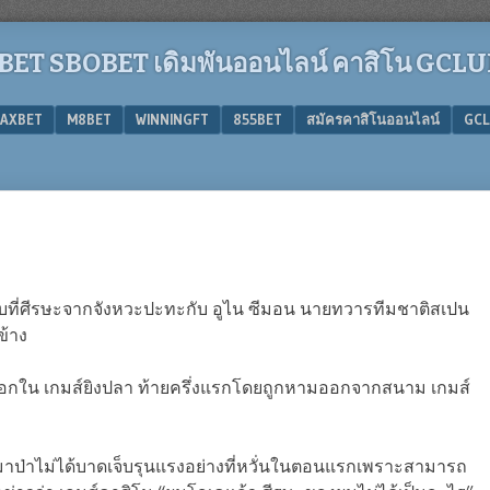
ET SBOBET เดิมพันออนไลน์ คาสิโน GCL
AXBET
M8BET
WINNINGFT
855BET
สมัครคาสิโนออนไลน์
GCL
จ็บที่ศีรษะจากจังหวะปะทะกับ อูไน ซีมอน นายทวารทีมชาติสเปน
ข้าง
ัวออกใน เกมส์ยิงปลา ท้ายครึ่งแรกโดยถูกหามออกจากสนาม เกมส์
มาป่าไม่ได้บาดเจ็บรุนแรงอย่างที่หวั่นในตอนแรกเพราะสามารถ