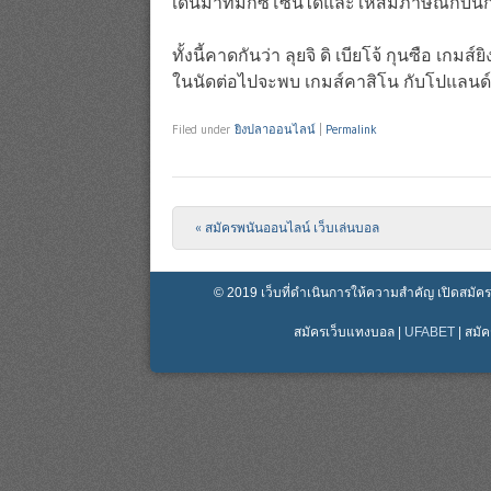
เดินมาที่มิกซ์โซนได้และให้สัมภาษณ์กับน
ทั้งนี้คาดกันว่า ลุยจิ ดิ เบียโจ้ กุนซือ เกม
ในนัดต่อไปจะพบ เกมส์คาสิโน กับโปแลนด์ในว
Filed under
ยิงปลาออนไลน์
|
Permalink
«
สมัครพนันออนไลน์ เว็บเล่นบอล
Post navigation
© 2019 เว็บที่ดำเนินการให้ความสำคัญ เปิดสมั
สมัครเว็บแทงบอล |
UFABET
| สมั