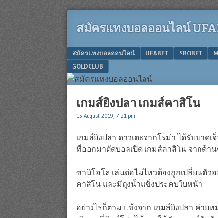
สมัครแทงบอลออนไลน์ UFAB
Menu
SKIP TO CONTENT
สมัครแทงบอลออนไลน์
UFABET
SBOBET
M
GOLDCLUB
เกมส์ยิงปลา เกมส์คาสิโน
15 August 2019, 7:21 pm
เกมส์ยิงปลา ดาวเตะจากโรม่า ได้รับบาดเ
ที่ออกมาตัดบอลเปิด เกมส์คาสิโน จากด้าน
ซานิโอโล่ เล่นต่อไม่ไหวต้องถูกเปลี่ยนต
คาสิโน และมีถุงน้ำแข็งประคบใบหน้า
อย่างไรก็ตาม แข้งจาก เกมส์ยิงปลา ค่ายห