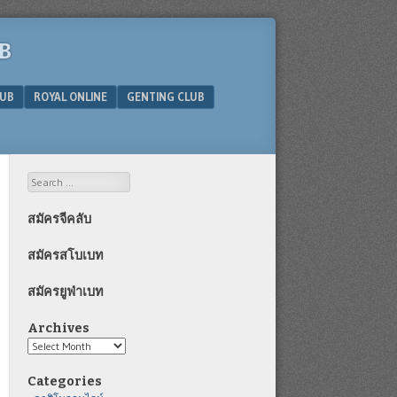
UB
UB
ROYAL ONLINE
GENTING CLUB
Search
สมัครจีคลับ
สมัครสโบเบท
สมัครยูฟ่าเบท
Archives
Archives
Categories