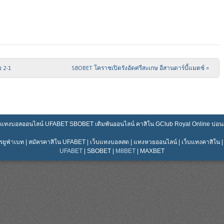
 2-1
SBOBET โคราชเปิดรังอัดศรีสะเกษ อีสานดาร์บี้แมตช์
»
ครแทงบอลออนไลน์ UFABET SBOBET เดิมพันออนไลน์ คาสิโน GClub Royal Online บ่อนอ
ครยูฟ่าเบท | สมัครคาสิโน UFABET | เว็บแทงบอลสด | แทงหวยออนไลน์ | เว็บแทงคาสิโน 
UFABET
| SBOBET |
M8BET
| MAXBET