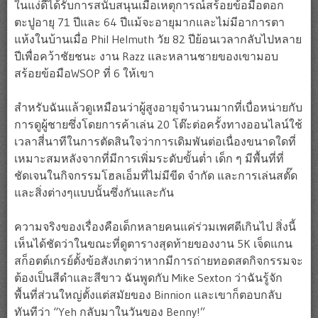
ในแง่ดีได้รับการสนับสนุนเมื่อเหตุการณ์สร้อยข้อมือตอก
ตะปูอายุ 71 ปีและ 64 ปีแม้จะอายุมากและไม่มีอาการตา
แห้งในบ้านเมื่อ Phil Helmuth วัย 82 ปีย้อนเวลากลับไปหลาย
ปีเพื่อคว้าชัยชนะ งาน Razz และหลานชายของเขามอบ
สร้อยข้อมือWSOP ที่ 6 ให้เขา
สำหรับฉันแล้วดูเหมือนว่าผู้สูงอายุจำนวนมากที่เบื่อหน่ายกับ
การดูผู้ชายซึ่งโดยการค้าเล่น 20 โต๊ะต่อครั้งทางออนไลน์ใช้
เวลาสี่นาทีในการตัดสินใจว่าการเดิมพันต่อเนื่องขนาดใดที่
เหมาะสมหลังจากที่มีการเพิ่มระดับขั้นต่ำ เด็ก ๆ มีพื้นที่ที่
ชัดเจนในกิจกรรมโฮลเอ็มที่ไม่มีขีด จำกัด และการเล่นสตั๊ด
และสิ่งต่างๆแบบนั้นซึ่งกันและกัน
ความจริงของเรื่องคือเด็กหลายคนแค่ร่วมเพศดีเกินไป สิ่งนี้
เห็นได้ชัดว่าในขณะที่ดูตารางสุดท้ายของงาน 5K เจ็ดแกน
สก็อตต์เกรย์ตั้งข้อสังเกตว่าหากมีการถ่ายทอดสดกิจกรรมจะ
ต้องเป็นสีดำและสีขาว ฉันพูดกับ Mike Sexton ว่าฉันรู้จัก
พื้นที่ส่วนใหญ่ตั้งแต่สมัยของ Binnion และเขาก็ตอบกลับ
ทันทีว่า “Yeh กลับมาในวันของ Benny!”