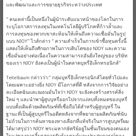
และพัฒนาและการขยายธุรกิจระหว่างประเทศ
“ คนเหล่านี้เป็นหนึ่งในผู้นำระดับแนวหน้าของโลกในการ
ระบุโอกาสการลงทุนในเทคโนโลยีผู้บริโภคที่ก้าวล้ำและ
การลงทุนของพวกเขาสะท้อนให้เห็นถึงความเชื่อมั่นในรูป
แบบ NJOY” ไวส์กล่าว “ ความสำเร็จในการเข้าซื้อทุนครั้งนี้
แสดงให้เห็นถึงศักยภาพในการเติบโตของ NJOY และความ
เชื่อมั่นอย่างต่อเนื่องในความสามารถอันยิ่งใหญ่ของ บริษัท
ของเรา NJOY ยังคงเป็นผู้นำในตลาดบุหรี่อิเล็กทรอนิกส์”
Teitelbaum กล่าวว่า:“ กลุ่มบุหรี่อิเล็กทรอนิกส์โดยทั่วไปและ
โดยเฉพาะอย่างยิ่ง NJOY มีโอกาสที่ดี หลังจากการวิจัยอย่าง
ละเอียดฉันและฌอนมั่นใจว่า NJOY จะยังคงสร้างสรรค์สิ่ง
ใหม่ ๆ และนำพาผู้สูบบุหรี่ออกไปจากแง่ลบทั้งหมดของบุหรี่
แบบดั้งเดิมด้วยผลิตภัณฑ์ที่เชื่อถือได้สำหรับผู้สูบบุหรี่ ใน
ฐานะที่เป็นผู้สูบบุหรี่ในอดีตหลังจากที่พยายามผลิตภัณฑ์นับ
ไม่ถ้วนในการค้นหาของทางเลือกที่แท้จริงในการสูบบุหรี่ผม
ได้มาสรุปว่า NJOY พระมหากษัตริย์อยู่ในชั้นเรียนของตนเอง
ในแง่ของการลิ้มรสการรับรู้แบรนด์และประสบการณ์ของ