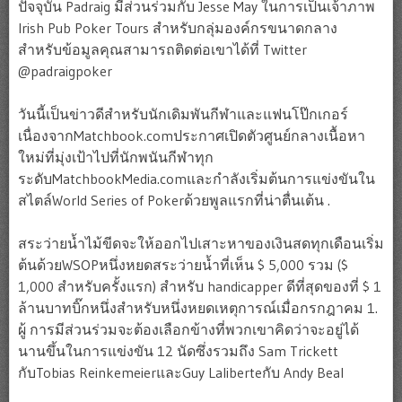
ปัจจุบัน Padraig มีส่วนร่วมกับ Jesse May ในการเป็นเจ้าภาพ
Irish Pub Poker Tours สำหรับกลุ่มองค์กรขนาดกลาง
สำหรับข้อมูลคุณสามารถติดต่อเขาได้ที่ Twitter
@padraigpoker
วันนี้เป็นข่าวดีสำหรับนักเดิมพันกีฬาและแฟนโป๊กเกอร์
เนื่องจากMatchbook.comประกาศเปิดตัวศูนย์กลางเนื้อหา
ใหม่ที่มุ่งเป้าไปที่นักพนันกีฬาทุก
ระดับMatchbookMedia.comและกำลังเริ่มต้นการแข่งขันใน
สไตล์World Series of Pokerด้วยพูลแรกที่น่าตื่นเต้น .
สระว่ายน้ำไม้ขีดจะให้ออกไปเสาะหาของเงินสดทุกเดือนเริ่ม
ต้นด้วยWSOPหนึ่งหยดสระว่ายน้ำที่เห็น $ 5,000 รวม ($
1,000 สำหรับครั้งแรก) สำหรับ handicapper ดีที่สุดของที่ $ 1
ล้านบาทบิ๊กหนึ่งสำหรับหนึ่งหยดเหตุการณ์เมื่อกรกฎาคม 1.
ผู้ การมีส่วนร่วมจะต้องเลือกข้างที่พวกเขาคิดว่าจะอยู่ได้
นานขึ้นในการแข่งขัน 12 นัดซึ่งรวมถึง Sam Trickett
กับTobias ReinkemeierและGuy Laliberteกับ Andy Beal