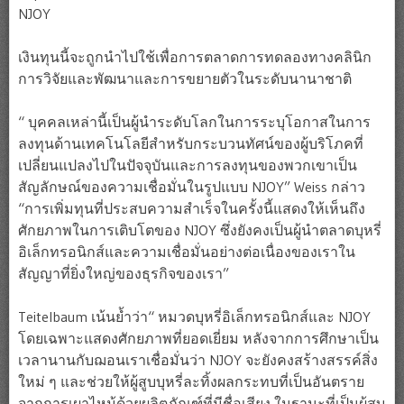
NJOY
เงินทุนนี้จะถูกนำไปใช้เพื่อการตลาดการทดลองทางคลินิก
การวิจัยและพัฒนาและการขยายตัวในระดับนานาชาติ
“ บุคคลเหล่านี้เป็นผู้นำระดับโลกในการระบุโอกาสในการ
ลงทุนด้านเทคโนโลยีสำหรับกระบวนทัศน์ของผู้บริโภคที่
เปลี่ยนแปลงไปในปัจจุบันและการลงทุนของพวกเขาเป็น
สัญลักษณ์ของความเชื่อมั่นในรูปแบบ NJOY” Weiss กล่าว
“การเพิ่มทุนที่ประสบความสำเร็จในครั้งนี้แสดงให้เห็นถึง
ศักยภาพในการเติบโตของ NJOY ซึ่งยังคงเป็นผู้นำตลาดบุหรี่
อิเล็กทรอนิกส์และความเชื่อมั่นอย่างต่อเนื่องของเราใน
สัญญาที่ยิ่งใหญ่ของธุรกิจของเรา”
Teitelbaum เน้นย้ำว่า“ หมวดบุหรี่อิเล็กทรอนิกส์และ NJOY
โดยเฉพาะแสดงศักยภาพที่ยอดเยี่ยม หลังจากการศึกษาเป็น
เวลานานกับฌอนเราเชื่อมั่นว่า NJOY จะยังคงสร้างสรรค์สิ่ง
ใหม่ ๆ และช่วยให้ผู้สูบบุหรี่ละทิ้งผลกระทบที่เป็นอันตราย
จากการเผาไหม้ด้วยผลิตภัณฑ์ที่มีชื่อเสียง ในฐานะที่เป็นผู้สูบ