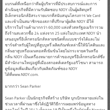
แบรนด์ที่เหนือกว่าทีมผู้บริหารที่มีประสบการณ์และการ
ดำเนินธุรกิจที่มีความรับผิดชอบ NJOY เป็นผู้ผลิตบุหรี่
อิเล็กทรอนิกส์อิสระรายแรกที่สนับสนุนโครงการ We Card
และเข้าเป็นสมาชิกของสภาที่ปรึกษาผู้ผลิต NJOY มีให้
บริการในร้านค้ามากกว่า 60,000 แห่งทั่วสหรัฐอเมริการวม
ถึงร้านสะดวกซื้อ 24 แห่งจาก 25 แห่งในประเทศ NJOY นำ
เสนอบุหรี่อิเล็กทรอนิกส์หลายชนิดทั้งแบบชาร์จได้และไม่
ชาร์จสำหรับผู้ใหญ่ที่สูบบุหรี่ ผลิตภัณฑ์เหล่านี้ให้นิโคตินและ
กลิ่นยาสูบหรือเมนทอลที่เข้มข้นโดยไม่กระจายควันหรือ
กลิ่น NJOY เป็นเครื่องหมายการค้าของบุหรี่อิเล็กทรอนิกส์ซึ่ง
มีสำนักงานใหญ่อยู่ที่เมืองสกอตส์เดลรัฐแอริโซนา สามารถ
ดูข้อมูลเพิ่มเติมเกี่ยวกับผลิตภัณฑ์ของ NJOY
ได้ที่www.NJOY.com.
มากกว่า Sean Parker
Sean Parker เป็นนักธุรกิจที่สร้าง บริษัท บุกเบิกหลายแห่งใน
ช่วงเวลาที่ผ่านมาซึ่งได้ปฏิวัติวิธีการเผยแพร่ข้อมูลทาง
ออนไลน์ ในปี 2542 เด็กอายุ 19 ปีเป็นหนึ่งในผู้ก่อตั้ง Napster