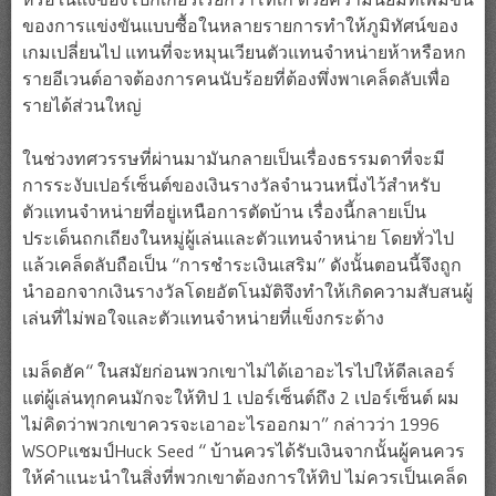
ของการแข่งขันแบบซื้อในหลายรายการทำให้ภูมิทัศน์ของ
เกมเปลี่ยนไป แทนที่จะหมุนเวียนตัวแทนจำหน่ายห้าหรือหก
รายอีเวนต์อาจต้องการคนนับร้อยที่ต้องพึ่งพาเคล็ดลับเพื่อ
รายได้ส่วนใหญ่
ในช่วงทศวรรษที่ผ่านมามันกลายเป็นเรื่องธรรมดาที่จะมี
การระงับเปอร์เซ็นต์ของเงินรางวัลจำนวนหนึ่งไว้สำหรับ
ตัวแทนจำหน่ายที่อยู่เหนือการตัดบ้าน เรื่องนี้กลายเป็น
ประเด็นถกเถียงในหมู่ผู้เล่นและตัวแทนจำหน่าย โดยทั่วไป
แล้วเคล็ดลับถือเป็น “การชำระเงินเสริม” ดังนั้นตอนนี้จึงถูก
นำออกจากเงินรางวัลโดยอัตโนมัติจึงทำให้เกิดความสับสนผู้
เล่นที่ไม่พอใจและตัวแทนจำหน่ายที่แข็งกระด้าง
เมล็ดฮัค“ ในสมัยก่อนพวกเขาไม่ได้เอาอะไรไปให้ดีลเลอร์
แต่ผู้เล่นทุกคนมักจะให้ทิป 1 เปอร์เซ็นต์ถึง 2 เปอร์เซ็นต์ ผม
ไม่คิดว่าพวกเขาควรจะเอาอะไรออกมา” กล่าวว่า 1996
WSOPแชมป์Huck Seed “ บ้านควรได้รับเงินจากนั้นผู้คนควร
ให้คำแนะนำในสิ่งที่พวกเขาต้องการให้ทิป ไม่ควรเป็นเคล็ด