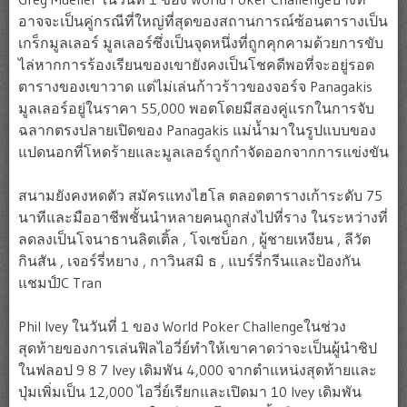
อาจจะเป็นคู่กรณีที่ใหญ่ที่สุดของสถานการณ์ซ้อนตารางเป็น
เกร็กมูลเลอร์ มูลเลอร์ซึ่งเป็นจุดหนึ่งที่ถูกคุกคามด้วยการขับ
ไล่หากการร้องเรียนของเขายังคงเป็นโชคดีพอที่จะอยู่รอด
ตารางของเขาวาด แต่ไม่เล่นก้าวร้าวของจอร์จ Panagakis
มูลเลอร์อยู่ในราคา 55,000 พอตโดยมีสองคู่แรกในการจับ
ฉลากตรงปลายเปิดของ Panagakis แม่น้ำมาในรูปแบบของ
แปดนอกที่โหดร้ายและมูลเลอร์ถูกกำจัดออกจากการแข่งขัน
สนามยังคงหดตัว สมัครแทงไฮโล ตลอดตารางเก้าระดับ 75
นาทีและมืออาชีพชั้นนำหลายคนถูกส่งไปที่ราง ในระหว่างที่
ลดลงเป็นโจนาธานลิตเติ้ล , โจเซบ็อก , ผู้ชายเหงียน , ลีวัต
กินสัน , เจอร์รี่หยาง , กาวินสมิ ธ , แบร์รี่กรีนและป้องกัน
แชมป์JC Tran
Phil Ivey ในวันที่ 1 ของ World Poker Challengeในช่วง
สุดท้ายของการเล่นฟิลไอวี่ย์ทำให้เขาคาดว่าจะเป็นผู้นำชิป
ในฟลอป 9 8 7 Ivey เดิมพัน 4,000 จากตำแหน่งสุดท้ายและ
ปุ่มเพิ่มเป็น 12,000 ไอวี่ย์เรียกและเปิดมา 10 Ivey เดิมพัน