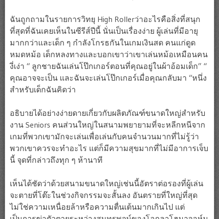
ฉันถูกถามในรายการวิทยุ High Rollerว่าอะไรคือสิ่งที่สนุก
ที่สุดที่ฉันเคยเห็นในซีรีส์ปีนี้ นั่นเป็นเรื่องง่าย ผู้เล่นที่มีอายุ
มากกว่าและเด็ก ๆ กำลังโกรธกันในเกมเงินสด คนแก่ดูด
หมดหม้อ เด็กหลงทางและบอกเขาว่าเขาเล่นหม้อเหมือนคน
งี่เง่า “ ลูกชายฉันเล่นโป๊กเกอร์ตอนที่คุณอยู่ในผ้าอ้อมเด็ก” “
คุณอาจจะเป็น และฉันจะเล่นโป๊กเกอร์เมื่อคุณกลับมา “หนึ่ง
สำหรับเด็กฉันคิดว่า
อธิบายได้อย่างง่ายดายเกี่ยวกับผลิตภัณฑ์ขนาดใหญ่สำหรับ
งาน Seniors คนส่วนใหญ่ในสนามพยายามที่จะหลีกหนีจาก
เกมที่พวกเขามักจะเล่นเพื่อเล่นกับคนจำนวนมากที่ไม่รู้ว่า
พวกเขาควรจะทำอะไร แต่ก็มีความสุขมากที่ไม่มีอาการเจ็บ
นี้ จุดที่กล่าวถึงทุก ๆ ห้านาที
เห็นได้ชัดว่าด้วยสนามขนาดใหญ่เช่นนี้อัตราต่อรองที่ผู้เล่น
จะตายที่โต๊ะในช่วงกิจกรรมจะสั้นลง อันตรายที่ใหญ่ที่สุด
ไม่ใช่ความเหนื่อยล้าหรือความตื่นเต้นมากเกินไป แต่
เป็นการฆ่าตัวตายระหว่างสุนทรพจน์ของโอกลาโฮมาจอห์น