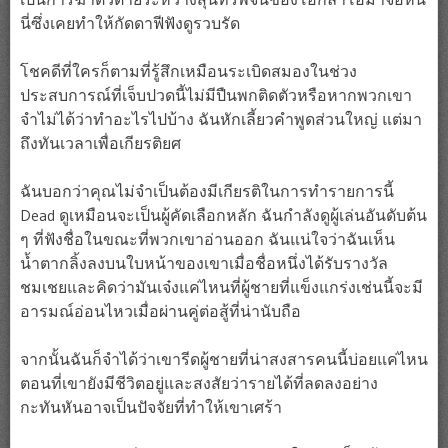
นี่ซึ่งเคยทำให้กัดดาฟีฟังดูรวบรัด
โชคดีที่ใครก็ตามที่รู้สึกเหมือนระเบิดสมองในช่วง
ประสบการณ์ที่เจ็บปวดนี้ไม่มีปืนพกติดตัวหรือหากพวกเขา
จำไม่ได้ว่าทำอะไรไปบ้าง ฉันหักเลี้ยวคำพูดส่วนใหญ่ แต่มา
ถึงทันเวลาเพื่อเกียรติยศ
ฉันบอกว่าคุณไม่จำเป็นต้องมีเกียรติในการทำรายการนี้
Dead ดูเหมือนจะเป็นผู้คัดเลือกหลัก ฉันกำลังดูผู้เล่นอันดับต้น
ๆ ที่ฟังชื่อในขณะที่พวกเขาอ่านออก ฉันแน่ใจว่าฉันเห็น
น้ำตากลิ้งลงบนใบหน้าของเขาเมื่อชื่อหนึ่งได้รับรางวัล
ชมเชยและคิดว่ามันเจ๋งแค่ไหนที่ผู้ชายที่แข็งแกร่งเช่นนี้จะมี
อารมณ์อ่อนไหวเมื่อผ่านคู่ต่อสู้ที่น่านับถือ
จากนั้นฉันก็จำได้ว่าเขารีดผู้ชายที่น่าสงสารคนนี้บ่อยแค่ไหน
ตอนที่เขายังมีชีวิตอยู่และสงสัยว่ารายได้ที่ลดลงอย่าง
กะทันหันอาจเป็นปัจจัยที่ทำให้เขาเศร้า