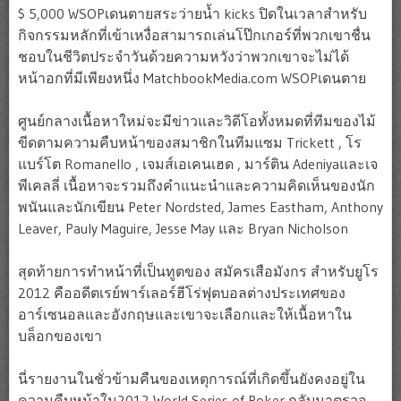
$ 5,000 WSOPเดนตายสระว่ายน้ำ kicks ปิดในเวลาสำหรับ
กิจกรรมหลักที่เข้าเหงื่อสามารถเล่นโป๊กเกอร์ที่พวกเขาชื่น
ชอบในชีวิตประจำวันด้วยความหวังว่าพวกเขาจะไม่ได้
หน้าอกที่มีเพียงหนึ่ง MatchbookMedia.com WSOPเดนตาย
ศูนย์กลางเนื้อหาใหม่จะมีข่าวและวิดีโอทั้งหมดที่ทีมของไม้
ขีดตามความคืบหน้าของสมาชิกในทีมแซม Trickett , โร
แบร์โต Romanello , เจมส์เอเคนเฮด , มาร์ติน Adeniyaและเจ
พีเคลลี่ เนื้อหาจะรวมถึงคำแนะนำและความคิดเห็นของนัก
พนันและนักเขียน Peter Nordsted, James Eastham, Anthony
Leaver, Pauly Maguire, Jesse May และ Bryan Nicholson
สุดท้ายการทำหน้าที่เป็นทูตของ สมัครเสือมังกร สำหรับยูโร
2012 คืออดีตเรย์พาร์เลอร์ฮีโร่ฟุตบอลต่างประเทศของ
อาร์เซนอลและอังกฤษและเขาจะเลือกและให้เนื้อหาใน
บล็อกของเขา
นี่รายงานในชั่วข้ามคืนของเหตุการณ์ที่เกิดขึ้นยังคงอยู่ใน
ความคืบหน้าใน2012 World Series of Poker กลับมาตรวจ