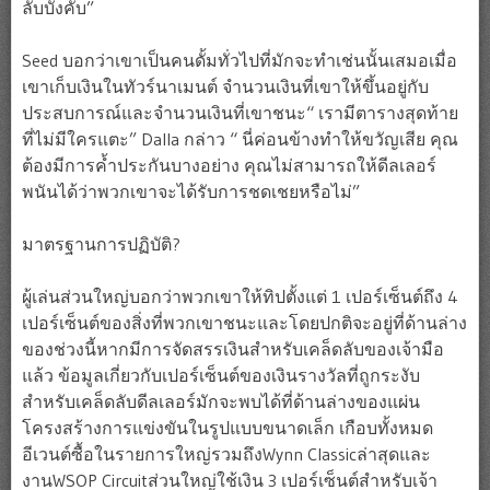
ลับบังคับ”
Seed บอกว่าเขาเป็นคนดั้มทั่วไปที่มักจะทำเช่นนั้นเสมอเมื่อ
เขาเก็บเงินในทัวร์นาเมนต์ จำนวนเงินที่เขาให้ขึ้นอยู่กับ
ประสบการณ์และจำนวนเงินที่เขาชนะ“ เรามีตารางสุดท้าย
ที่ไม่มีใครแตะ” Dalla กล่าว “ นี่ค่อนข้างทำให้ขวัญเสีย คุณ
ต้องมีการค้ำประกันบางอย่าง คุณไม่สามารถให้ดีลเลอร์
พนันได้ว่าพวกเขาจะได้รับการชดเชยหรือไม่”
มาตรฐานการปฏิบัติ?
ผู้เล่นส่วนใหญ่บอกว่าพวกเขาให้ทิปตั้งแต่ 1 เปอร์เซ็นต์ถึง 4
เปอร์เซ็นต์ของสิ่งที่พวกเขาชนะและโดยปกติจะอยู่ที่ด้านล่าง
ของช่วงนี้หากมีการจัดสรรเงินสำหรับเคล็ดลับของเจ้ามือ
แล้ว ข้อมูลเกี่ยวกับเปอร์เซ็นต์ของเงินรางวัลที่ถูกระงับ
สำหรับเคล็ดลับดีลเลอร์มักจะพบได้ที่ด้านล่างของแผ่น
โครงสร้างการแข่งขันในรูปแบบขนาดเล็ก เกือบทั้งหมด
อีเวนต์ซื้อในรายการใหญ่รวมถึงWynn Classicล่าสุดและ
งานWSOP Circuitส่วนใหญ่ใช้เงิน 3 เปอร์เซ็นต์สำหรับเจ้า