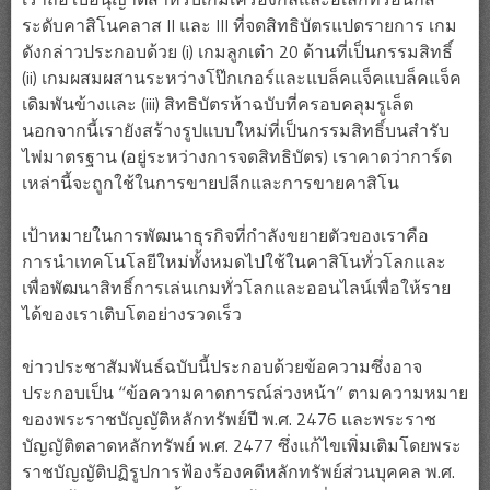
ระดับคาสิโนคลาส II และ III ที่จดสิทธิบัตรแปดรายการ เกม
ดังกล่าวประกอบด้วย (i) เกมลูกเต๋า 20 ด้านที่เป็นกรรมสิทธิ์
(ii) เกมผสมผสานระหว่างโป๊กเกอร์และแบล็คแจ็คแบล็คแจ็ค
เดิมพันข้างและ (iii) สิทธิบัตรห้าฉบับที่ครอบคลุมรูเล็ต
นอกจากนี้เรายังสร้างรูปแบบใหม่ที่เป็นกรรมสิทธิ์บนสำรับ
ไพ่มาตรฐาน (อยู่ระหว่างการจดสิทธิบัตร) เราคาดว่าการ์ด
เหล่านี้จะถูกใช้ในการขายปลีกและการขายคาสิโน
เป้าหมายในการพัฒนาธุรกิจที่กำลังขยายตัวของเราคือ
การนำเทคโนโลยีใหม่ทั้งหมดไปใช้ในคาสิโนทั่วโลกและ
เพื่อพัฒนาสิทธิ์การเล่นเกมทั่วโลกและออนไลน์เพื่อให้ราย
ได้ของเราเติบโตอย่างรวดเร็ว
ข่าวประชาสัมพันธ์ฉบับนี้ประกอบด้วยข้อความซึ่งอาจ
ประกอบเป็น “ข้อความคาดการณ์ล่วงหน้า” ตามความหมาย
ของพระราชบัญญัติหลักทรัพย์ปี พ.ศ. 2476 และพระราช
บัญญัติตลาดหลักทรัพย์ พ.ศ. 2477 ซึ่งแก้ไขเพิ่มเติมโดยพระ
ราชบัญญัติปฏิรูปการฟ้องร้องคดีหลักทรัพย์ส่วนบุคคล พ.ศ.