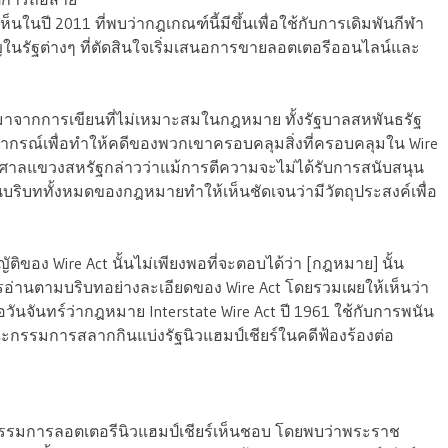
ในปี 2011 ที่พบว่ากฎเกณฑ์นี้มีขึ้นเพื่อใช้กับการเดิมพันกีฬา
ัญในรัฐต่างๆ ที่ตัดสินใจเริ่มเสนอการขายลอตเตอรีออนไลน์และ
มาจากการเขียนที่ไม่เหมาะสมในกฎหมาย ทั้งรัฐบาลสหพันธรัฐ
ากรณ์เพื่อทำให้คดีของพวกเขาครอบคลุมสิ่งที่ครอบคลุมใน Wire
กษาศาลแขวงสหรัฐกล่าวว่าแม้การตีความจะไม่ได้รับการสนับสนุน
บริบททั้งหมดของกฎหมายทำให้เห็นชัดเจนว่ามีวัตถุประสงค์เพื่อ
ิของ Wire Act นั้นไม่เพียงพอที่จะตอบได้ว่า [กฎหมาย] นั้น
อ่านตามบริบทอย่างละเอียดของ Wire Act โดยรวมเผยให้เห็นว่า
วันจันทร์ว่ากฎหมาย Interstate Wire Act ปี 1961 ใช้กับการพนัน
ณะกรรมการสลากกินแบ่งรัฐนิวแฮมป์เชียร์ในคดีฟ้องร้องต่อ
รรมการลอตเตอรีนิวแฮมป์เชียร์เห็นชอบ โดยพบว่าพระราช