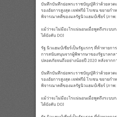
บันทึกบันทึกย่อพระราชบัญญัติว่าด้วยลวดแ
รองอัยการสูงสุด เจฟฟรีย์ โรเซน ขยายก
พิจารณาคดีของมลรัฐนิวแฮมป์เชียร์ (ภาพ:
แม้ว่าจะไม่มีอะไรแน่นอนเมื่อพูดถึงระบ
ได้บังคับ DOJ
รัฐ นิวแฮมป์เชียร์เป็นรัฐแรกๆ ที่ท้าทาย
การสนับสนุนจากผู้พิพากษาของรัฐบาลกลางเ
ปลอดภัยจนถึงอย่างน้อยปี 2020 หลังจากกา
บันทึกบันทึกย่อพระราชบัญญัติว่าด้วยลวดแ
รองอัยการสูงสุด เจฟฟรีย์ โรเซน ขยายก
พิจารณาคดีของมลรัฐนิวแฮมป์เชียร์ (ภาพ:
แม้ว่าจะไม่มีอะไรแน่นอนเมื่อพูดถึงระบ
ได้บังคับ DOJ
รัฐ นิวแฮมป์เชียร์เป็นรัฐแรกๆ ที่ท้าทาย