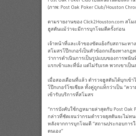
(ภาพ: Post Oak Poker Club/Houston Chron
ตามรายงานของ Click2Houston.com สโมสร
ฮูสตันแม้ว่าจะมีการบุกโจมตีครั้งก่อน
เจ้าหน้าที่และเจ้าของขัดแย้งกับสถานะท
สโมสรโป๊กเกอร์เป็นหัวข้อถกเถียงทางกฎ
ว่าการดำเนินการเป็นรูปแบบของการพนันที
แรกเข้าและที่นั่ง แต่ไม่รับเรค พวกเขาเป
เมื่อสองเดือนที่แล้ว ตำรวจฮูสตันได้บุก
โป๊กเกอร์โซเชียล ทั้งคู่ถูกแท็กว่าเป็น
เข้ารับบริการที่สโมสร
“การบังคับใช้กฎหมายล่าสุดกับ Post Oak P
กล่าวที่ชัดเจนว่ากรมตำรวจฮุสตันจะไม่ท
หลังจากการบุกโจมตี “สถานประกอบการใด
ตนเอง”