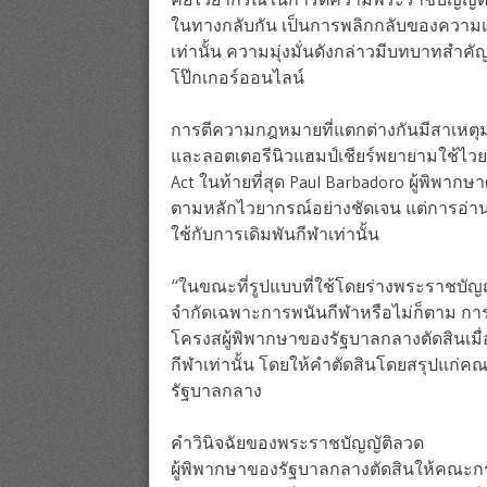
ในทางกลับกัน เป็นการพลิกกลับของความเห็น
เท่านั้น ความมุ่งมั่นดังกล่าวมีบทบาทสำค
โป๊กเกอร์ออนไลน์
การตีความกฎหมายที่แตกต่างกันมีสาเหตุ
และลอตเตอรีนิวแฮมป์เชียร์พยายามใช้ไวย
Act ในท้ายที่สุด Paul Barbadoro ผู้พิพา
ตามหลักไวยากรณ์อย่างชัดเจน แต่การอ่าน
ใช้กับการเดิมพันกีฬาเท่านั้น
“ในขณะที่รูปแบบที่ใช้โดยร่างพระราชบัญญัต
จำกัดเฉพาะการพนันกีฬาหรือไม่ก็ตาม การ
โครงสผู้พิพากษาของรัฐบาลกลางตัดสินเมื่อ
กีฬาเท่านั้น โดยให้คำตัดสินโดยสรุปแก่ค
รัฐบาลกลาง
คำวินิจฉัยของพระราชบัญญัติลวด
ผู้พิพากษาของรัฐบาลกลางตัดสินให้คณะก