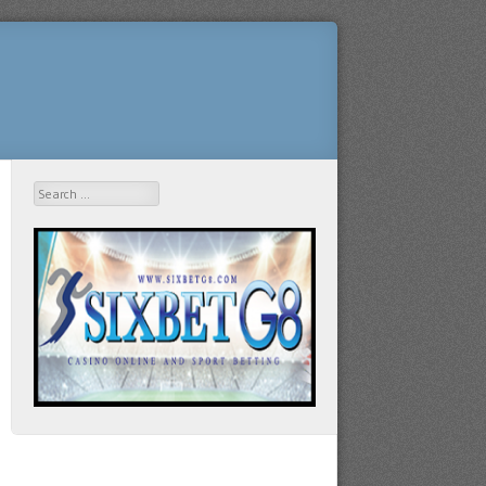
Search