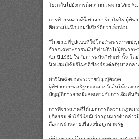
โยงกลับไปยังการตีความกฎหมาย Wire Act
การพิจารณาคดีนี้ พอล บาร์บาโดโร ผู้พิพ
ตีความในนิวแฮมป์เชียร์ดีกว่าเล็กน้อย
“ในขณะที่รูปแบบที่ใช้โดยร่างพระราชบัญญัต
จำกัดเฉพาะการพนันกีฬาหรือไม่ผู้พิพากษา
Act ปี 1961 ใช้กับการพนันกีฬาเท่านั้น 
นิวแฮมป์เชียร์ในคดีฟ้องร้องต่อรัฐบาลกลา
คำวินิจฉัยของพระราชบัญญัติลวด
ผู้พิพากษาของรัฐบาลกลางตัดสินให้คณะก
บัญญัติการลวดมีผลเฉพาะกับการเดิมพันกีฬา
การพิจารณาคดีได้แยกการตีความกฎหมาย W
ยุติธรรม ซึ่งได้วินิจฉัยว่ากฎหมายดังกล่าว
สื่อสารผ่านสายเพื่อส่งข้อมูลข้ามรัฐ
คีย์ไวยากรณ์ในการตีความพระราชบัญญัต