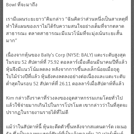
Bowl ที่จะมาถึง
เรามีแผนระยะยาว”คิมกล่าว “ฉันคิดว่าส่วนหนึ่งเป็นสาเหตุที่
ทำให้แผนของเราไม่ได้รับความสนใจอย่างเต็มที่จากตลาด
สาธารณะ ตลาดสาธารณะมีแนวโน้มที่จะมุ่งเน้นระยะสั้น
มาก”
เนื่องจากหุ้นของ Bally’s Corp (NYSE: BALY) แตะระดับสูงสุด
ในรอบ 52 สัปดาห์ที่ 75.92 ดอลลาร์เมื่อเดือนมีนาคมปีที่แล้ว
หุ้นจึงมีแนวโน้มลดลง หลังจากการขึ้นลงเล็กน้อยเมื่อฤดู
ใบไม้ร่วงปีที่แล้ว หุ้นยังคงลดลงอย่างต่อเนื่องและแตะระดับ
ต่ำสุดในรอบ 52 สัปดาห์ที่ 26.11 ดอลลาร์เมื่อสัปดาห์ที่แล้ว
Kim กล่าวถึงราคาที่ร่วงลงของอุตสาหกรรมเกมโดยทั่วไป
แล้วใช้จ่ายมากเกินไปในการโปรโมต เขากล่าวว่าในที่สุดจะ
ปรากฏในรายงานรายได้ที่ไม่ดี
แม้ว่าในสัปดาห์นี้ หุ้นจะดีดตัวขึ้นหลังจากสแตนดาร์ด เจเนอ
รัล ซึ่งเป็นกองทุนเฮดจ์ฟันด์ที่เป็นเจ้าของหุ้น 20 เปอร์เซ็นต์