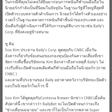
ในกรณีที่คุณไม่เคยได้ยินมาก่อนการพนันกีฬาบนมือถือใน
นิวยอร์กกำลังเป็นที่นิยมในปัจจุบัน ในฐานะรัฐที่ใหญ่ที่สุดที่
เปิดตัวระบบหลายตัวดำเนินการ นิวยอร์กได้สร้างตัวเองอย่าง
รวดเร็วในฐานะตลาดการพนันกีฬาชั้นนำของประเทศ และ
นั่นคือกับผู้ดำเนินการที่ได้รับการอนุมัติบางราย เช่น Bally’s
Corp. ที่ยังคงอยู่ข้างสนาม
ซู คิม
Soo Kim ประธาน Bally’s Corp. พูดคุยกับ CNBC เมื่อวัน
อังคารเกี่ยวกับข้อเสนอของกองทุนป้องกันความเสี่ยงที่เขา
จัดการเพื่อซื้อบริษัทเกม Kim ยังกล่าวถึงสาเหตุที่ Bally’s ไม่
เร่งรีบที่จะเปิดตัวแอพเดิมพันกีฬาบนมือถือในนิวยอร์ก (ภาพ:
CNBC )
และตามที่ประธานของ Bally อย่าคาดหวังว่าบริษัทจะเปิดตัว
แอปในนิวยอร์กในเร็วๆ นี้
Soo Kim ได้พูดคุยกับContessa Brewer นักข่าว CNBCเมื่อต้น
สัปดาห์นี้ เขากล่าวว่า BallyBet จะไม่เปิดตัวจนกว่าจะถึง
“ช่วงเดือนเมษายน” และเขาก็ไม่เป็นไรหากพลาด Super