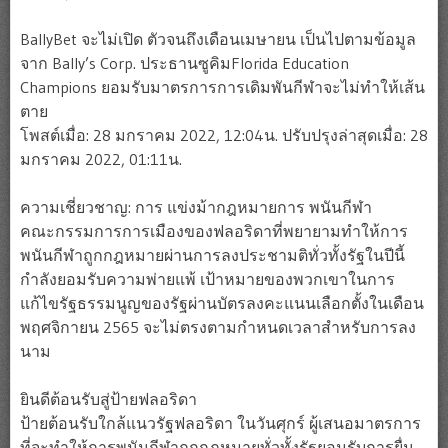
BallyBet จะไม่เปิด ตัวจนถึงเดือนเมษายน เป็นไปตามข้อมูล
จาก Bally’s Corp. ประธานซูคิมFlorida Education
Champions ยอมรับมาตรการการเดิมพันกีฬาจะไม่ทำให้เส้น
ตาย
โพสต์เมื่อ: 28 มกราคม 2022, 12:04น. ปรับปรุงล่าสุดเมื่อ: 28
มกราคม 2022, 01:11น.
ความเชี่ยวชาญ: การ แข่งม้ากฎหมายการ พนันกีฬา
คณะกรรมการการเมืองของฟลอริดาที่พยายามทำให้การ
พนันกีฬาถูกกฎหมายผ่านการลงประชามติทั่วทั้งรัฐในปีนี้
กำลังยอมรับความพ่ายแพ้ เป้าหมายของพวกเขาในการ
แก้ไขรัฐธรรมนูญของรัฐผ่านบัตรลงคะแนนเลือกตั้งในเดือน
พฤศจิกายน 2565 จะไม่ตรงตามกำหนดเวลาสำหรับการลง
นาม
ยินดีต้อนรับสู่ป้ายฟลอริดา
ป้ายต้อนรับใกล้แนวรัฐฟลอริดา ในวันศุกร์ ผู้เสนอมาตรการ
ที่จะทำให้การพนันกีฬาถูกกฎหมายทั่วทั้งรัฐยอมรับการยื่น