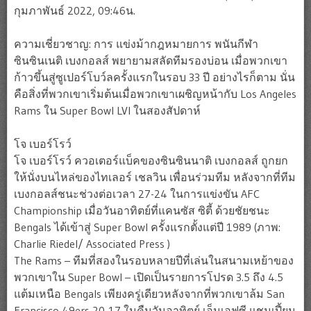
กุมภาพันธ์ 2022, 09:46น.
ความเชี่ยวชาญ: การ แข่งม้ากฎหมายการ พนันกีฬา
ซินซินเนติ เบงกอลส์ พยายามสลัดทีมรองบ่อน เมื่อพวกเขา
ก้าวขึ้นสู่ซูเปอร์โบว์ลครั้งแรกในรอบ 33 ปี อย่างไรก็ตาม นั่น
คือสิ่งที่พวกเขาเริ่มต้นเมื่อพวกเขาเผชิญหน้ากับ Los Angeles
Rams ใน Super Bowl LVI ในสองสัปดาห์
โจ เบอร์โรว์
โจ เบอร์โรว์ ควอเตอร์แบ็คของซินซินนาติ เบงกอลส์ ถูกยก
ให้นั่งบนไหล่ของไทเลอร์ เชลวิน เพื่อนร่วมทีม หลังจากที่ทีม
เบงกอลส์ชนะช่วงต่อเวลา 27-24 ในการแข่งขัน AFC
Championship เมื่อวันอาทิตย์ที่แคนซัส ซิตี้ ด้วยชัยชนะ
Bengals ได้เข้าสู่ Super Bowl ครั้งแรกตั้งแต่ปี 1989 (ภาพ:
Charlie Riedel/ Associated Press )
The Rams – ทีมที่สองในรอบหลายปีที่เล่นในสนามเหย้าของ
พวกเขาใน Super Bowl – เปิดเป็นรายการโปรด 3.5 ถึง 4.5
แต้มเหนือ Bengals เพียงครู่เดียวหลังจากที่พวกเขาล้ม San
Francisco 49ers 20-17 ในคืนวันอาทิตย์ เอ็นเอฟซี แชมเปี้ยน