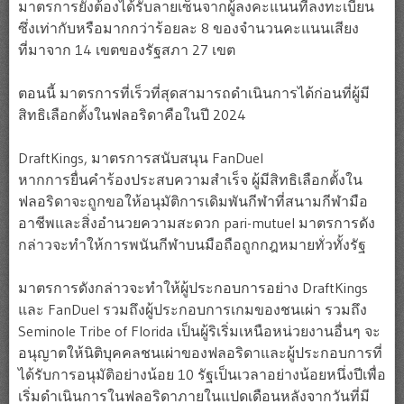
มาตรการยังต้องได้รับลายเซ็นจากผู้ลงคะแนนที่ลงทะเบียน
ซึ่งเท่ากับหรือมากกว่าร้อยละ 8 ของจำนวนคะแนนเสียง
ที่มาจาก 14 เขตของรัฐสภา 27 เขต
ตอนนี้ มาตรการที่เร็วที่สุดสามารถดำเนินการได้ก่อนที่ผู้มี
สิทธิเลือกตั้งในฟลอริดาคือในปี 2024
DraftKings, มาตรการสนับสนุน FanDuel
หากการยื่นคำร้องประสบความสำเร็จ ผู้มีสิทธิเลือกตั้งใน
ฟลอริดาจะถูกขอให้อนุมัติการเดิมพันกีฬาที่สนามกีฬามือ
อาชีพและสิ่งอำนวยความสะดวก pari-mutuel มาตรการดัง
กล่าวจะทำให้การพนันกีฬาบนมือถือถูกกฎหมายทั่วทั้งรัฐ
มาตรการดังกล่าวจะทำให้ผู้ประกอบการอย่าง DraftKings
และ FanDuel รวมถึงผู้ประกอบการเกมของชนเผ่า รวมถึง
Seminole Tribe of Florida เป็นผู้ริเริ่มเหนือหน่วยงานอื่นๆ จะ
อนุญาตให้นิติบุคคลชนเผ่าของฟลอริดาและผู้ประกอบการที่
ได้รับการอนุมัติอย่างน้อย 10 รัฐเป็นเวลาอย่างน้อยหนึ่งปีเพื่อ
เริ่มดำเนินการในฟลอริดาภายในแปดเดือนหลังจากวันที่มี