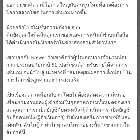
บอกว่าเขาคิดว่ามีโอกาสใหญ่กับคนรุ่นใหม่ที่อาจต้องการ
โอกาสจากโชคในการเล่นเกมมากขึ้น
นิวยอร์กโปรโมชั่นความกังวล Kim
คิมยังดูตกใจที่คลื่นลูกแรกของแอพการพนันกีฬาบนมือถือ
ได้ดำเนินการในนิวยอร์กในช่วงสองสามสัปดาห์แรก
เขาบอกกับ Brewer ว่าเขาคิดว่าผู้ประกอบการจำนวนน้อย
กว่า ประกอบกับภาษี 51 เปอร์เซ็นต์สำหรับรายได้จากการ
เล่นเกม จะนำไปสู่แนวทางที่ “สมเหตุสมผลกว่าเล็กน้อย” ใน
การได้มาซึ่งลูกค้าและการส่งเสริม
เป็นเรื่องตลก เหมือนกับว่า โดยไม่ต้องแสดงความเห็นต่อ
เพื่อนร่วมงานและผู้เข้าร่วมในอุตสาหกรรมทั้งหมดของเรา
แต่คุณสามารถเปิดบัญชีกับคนหนึ่ง (ผู้ดำเนินการ) เปิดบัญชี
กับอีกคนหนึ่ง (ผู้ดำเนินการ) รับเงินส่งเสริมการขายฟรี และ
เดิมพัน. ฉันไม่รู้ว่าทำไมทุกคนไม่ทำอย่างนั้น” เขากล่าวใน
สัปดาห์นี้