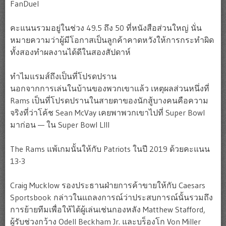
FanDuel
คะแนนรวมอยู่ในช่วง 49.5 ถึง 50 ที่หนังสือส่วนใหญ่ นั่น
หมายความว่าผู้มีโอกาสเป็นลูกค้าคาดหวังให้การกระทำผิด
ทั้งสองทำผลงานได้ดีในสองสัปดาห์
ทำไมแรมส์ถึงเป็นที่โปรดปราน
นอกจากการเล่นในบ้านของพวกเขาแล้ว เหตุผลส่วนหนึ่งที่
Rams เป็นที่โปรดปรานในสายตาของนักสู้บางคนคือความ
จริงที่ว่าโค้ช Sean McVay เคยพาพวกเขาไปที่ Super Bowl
มาก่อน — ใน Super Bowl LIII
The Rams แพ้เกมนั้นให้กับ Patriots ในปี 2019 ด้วยคะแนน
13-3
Craig Mucklow รองประธานฝ่ายการค้าขายให้กับ Caesars
Sportsbook กล่าวในแถลงการณ์ว่าประสบการณ์นั้นรวมถึง
การย้ายทีมเพื่อให้ได้ผู้เล่นเช่นกองหลัง Matthew Stafford,
ผู้รับช่วงกว้าง Odell Beckham Jr. และบร็องโก Von Miller