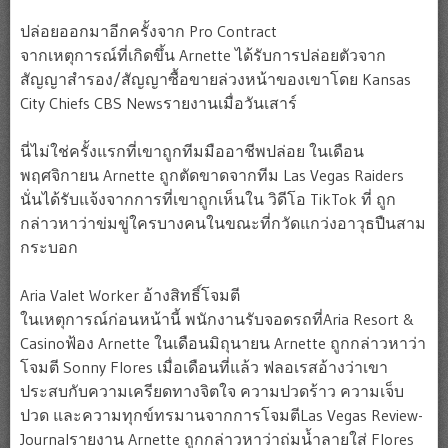
ปล่อยออกมาอีกครั้งจาก Pro Contract
จากเหตุการณ์ที่เกิดขึ้น Arnette ได้รับการปล่อยตัวจาก
สัญญาสำรอง/สัญญาซื้อขายล่วงหน้าของเขาโดย Kansas
City Chiefs CBS Newsรายงานเมื่อวันเสาร์
นี่ไม่ใช่ครั้งแรกที่เขาถูกทีมมืออาชีพปล่อย ในเดือน
พฤศจิกายน Arnette ถูกตัดขาดจากทีม Las Vegas Raiders
นั่นได้รับแจ้งจากการที่เขาถูกเห็นใน วิดีโอ TikTok ที่ ถูก
กล่าวหาว่าข่มขู่ใครบางคนในขณะที่กวัดแกว่งอาวุธปืนสาม
กระบอก
Aria Valet Worker อ้างสิทธิ์โจมตี
ในเหตุการณ์ก่อนหน้านี้ พนักงานรับจอดรถที่Aria Resort &
Casinoฟ้อง Arnette ในเดือนมิถุนายน Arnette ถูกกล่าวหาว่า
โจมตี Sonny Flores เมื่อเดือนที่แล้ว ฟลอเรสอ้างว่าเขา
ประสบกับความเครียดทางจิตใจ ความปวดร้าว ความเจ็บ
ปวด และความทุกข์ทรมานจากการโจมตีLas Vegas Review-
Journalรายงาน Arnette ถูกกล่าวหาว่าถ่มน้ำลายใส่ Flores