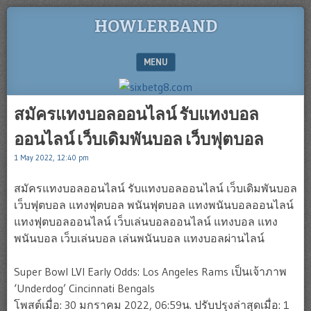
HOWLERBAND
MENU
SKIP TO CONTENT
สมัครแทงบอลออนไลน์ รับแทงบอล
ออนไลน์ เว็บเดิมพันบอล เว็บฟุตบอล
1 May 2022, 12:40 pm
สมัครแทงบอลออนไลน์ รับแทงบอลออนไลน์ เว็บเดิมพันบอล
เว็บฟุตบอล แทงฟุตบอล พนันฟุตบอล แทงพนันบอลออนไลน์
แทงฟุตบอลออนไลน์ เว็บเล่นบอลออนไลน์ แทงบอล แทง
พนันบอล เว็บเล่นบอล เล่นพนันบอล แทงบอลผ่านไลน์
Super Bowl LVI Early Odds: Los Angeles Rams เป็นเจ้าภาพ
‘Underdog’ Cincinnati Bengals
โพสต์เมื่อ: 30 มกราคม 2022, 06:59น. ปรับปรุงล่าสุดเมื่อ: 1