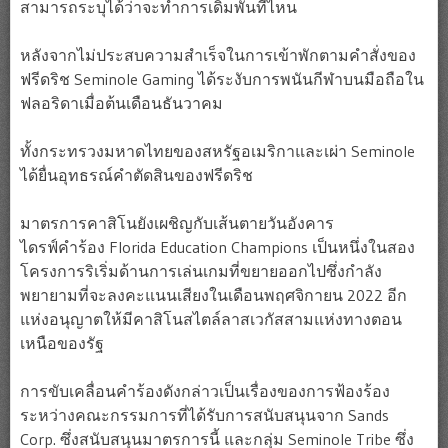
สามารถระบุได้ว่าจะทำการเดิมพันที่ไหน
หลังจากไม่ประสบความสำเร็จในการเข้าพักตามคำสั่งของ
ฟรีดริช Seminole Gaming ได้ระงับการพนันกีฬาบนมือถือใน
ฟลอริดาเมื่อต้นเดือนธันวาคม
ทั้งกระทรวงมหาดไทยของสหรัฐอเมริกาและเผ่า Seminole
ได้ยื่นอุทธรณ์คำตัดสินของฟรีดริช
มาตรการคาสิโนยังเผชิญกับเส้นตายวันอังคาร
ไดรฟ์คำร้อง Florida Education Champions เป็นหนึ่งในสอง
โครงการริเริ่มด้านการเล่นเกมที่ขยายออกไปซึ่งกำลัง
พยายามที่จะลงคะแนนเสียงในเดือนพฤศจิกายน 2022 อีก
แห่งอนุญาตให้มีคาสิโนสไตล์ลาสเวกัสสามแห่งทางตอน
เหนือของรัฐ
การขับเคลื่อนคำร้องดังกล่าวเป็นเรื่องของการฟ้องร้อง
ระหว่างคณะกรรมการที่ได้รับการสนับสนุนจาก Sands
Corp. ซึ่งสนับสนุนมาตรการนี้ และกลุ่ม Seminole Tribe ซึ่ง