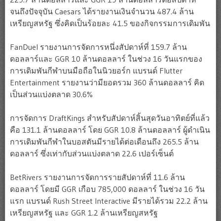
จนถึงปัจจุบัน Caesars ได้รายงานเงินจำนวน 487.4 ล้าน
เหรียญสหรัฐ ซึ่งคิดเป็นร้อยละ 41.5 ของกิจกรรมการเดิมพัน
FanDuel รายงานการจัดการหนึ่งสัปดาห์ที่ 159.7 ล้าน
ดอลลาร์และ GGR 10 ล้านดอลลาร์ ในช่วง 16 วันแรกของ
การเดิมพันกีฬาบนมือถือในนิวยอร์ก แบรนด์ Flutter
Entertainment รายงานว่ามียอดรวม 360 ล้านดอลลาร์ คิด
เป็นส่วนแบ่งตลาด 30.6%
การจัดการ DraftKings สำหรับสัปดาห์สิ้นสุดวันอาทิตย์ที่แล้ว
คือ 131.1 ล้านดอลลาร์ โดย GGR 10.8 ล้านดอลลาร์ ผู้ดำเนิน
การเดิมพันกีฬาในบอสตันมีรายได้ต่อเดือนถึง 265.5 ล้าน
ดอลลาร์ ซึ่งเท่ากับส่วนแบ่งตลาด 22.6 เปอร์เซ็นต์
BetRivers รายงานการจัดการรายสัปดาห์ที่ 11.6 ล้าน
ดอลลาร์ โดยมี GGR เกือบ 785,000 ดอลลาร์ ในช่วง 16 วัน
แรก แบรนด์ Rush Street Interactive มีรายได้รวม 22.2 ล้าน
เหรียญสหรัฐ และ GGR 1.2 ล้านเหรียญสหรัฐ