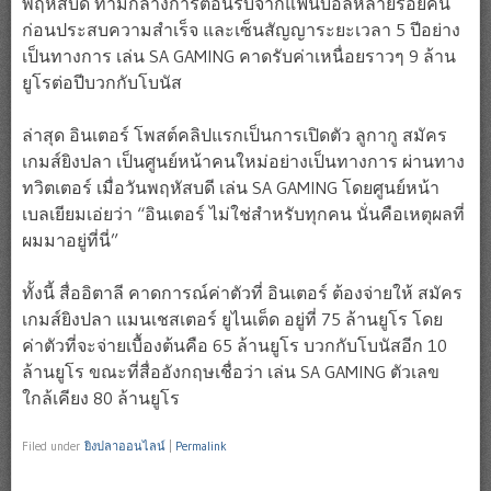
พฤหัสบดี ท่ามกลางการต้อนรับจากแฟนบอลหลายร้อยคน
ก่อนประสบความสำเร็จ และเซ็นสัญญาระยะเวลา 5 ปีอย่าง
เป็นทางการ เล่น SA GAMING คาดรับค่าเหนื่อยราวๆ 9 ล้าน
ยูโรต่อปีบวกกับโบนัส
ล่าสุด อินเตอร์ โพสต์คลิปแรกเป็นการเปิดตัว ลูกากู สมัคร
เกมส์ยิงปลา เป็นศูนย์หน้าคนใหม่อย่างเป็นทางการ ผ่านทาง
ทวิตเตอร์ เมื่อวันพฤหัสบดี เล่น SA GAMING โดยศูนย์หน้า
เบลเยียมเอ่ยว่า “อินเตอร์ ไม่ใช่สำหรับทุกคน นั่นคือเหตุผลที่
ผมมาอยู่ที่นี่”
ทั้งนี้ สื่ออิตาลี คาดการณ์ค่าตัวที่ อินเตอร์ ต้องจ่ายให้ สมัคร
เกมส์ยิงปลา แมนเชสเตอร์ ยูไนเต็ด อยู่ที่ 75 ล้านยูโร โดย
ค่าตัวที่จะจ่ายเบื้องต้นคือ 65 ล้านยูโร บวกกับโบนัสอีก 10
ล้านยูโร ขณะที่สื่ออังกฤษเชื่อว่า เล่น SA GAMING ตัวเลข
ใกล้เคียง 80 ล้านยูโร
Filed under
ยิงปลาออนไลน์
|
Permalink