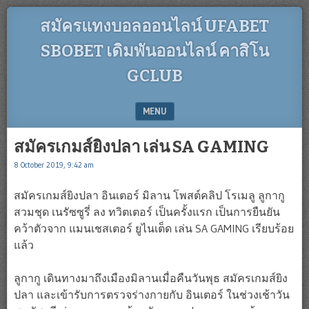
สมัครแทงบอลออนไลน์ UFABET
SBOBET เดิมพันออนไลน์ คาสิโน
GCLUB
MENU
SKIP TO CONTENT
สมัครเกมส์ยิงปลา เล่น SA GAMING
8 October 2019, 9:42 am
สมัครเกมส์ยิงปลา อินเตอร์ มิลาน โพสต์คลิป โรเมลู ลูกากู
สวมชุด เนรัซซูรี่ ลง ทวิตเตอร์ เป็นครั้งแรก เป็นการยืนยัน
คว้าตัวจาก แมนเชสเตอร์ ยูไนเต็ด เล่น SA GAMING เรียบร้อย
แล้ว
ลูกากู เดินทางมาถึงเมืองมิลานเมื่อคืนวันพุธ สมัครเกมส์ยิง
ปลา และเข้ารับการตรวจร่างกายกับ อินเตอร์ ในช่วงเช้าวัน