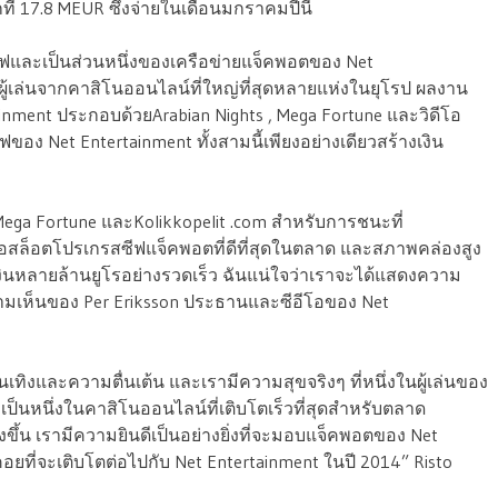
ี่ 17.8 MEUR ซึ่งจ่ายในเดือนมกราคมปีนี้
ฟและเป็นส่วนหนึ่งของเครือข่ายแจ็คพอตของ Net
้เล่นจากคาสิโนออนไลน์ที่ใหญ่ที่สุดหลายแห่งในยุโรป ผลงาน
ment ประกอบด้วยArabian Nights , Mega Fortune และวิดีโอ
อง Net Entertainment ทั้งสามนี้เพียงอย่างเดียวสร้างเงิน
ega Fortune และKolikkopelit .com สำหรับการชนะที่
เสนอสล็อตโปรเกรสซีฟแจ็คพอตที่ดีที่สุดในตลาด และสภาพคล่องสูง
ยเงินหลายล้านยูโรอย่างรวดเร็ว ฉันแน่ใจว่าเราจะได้แสดงความ
ามเห็นของ Per Eriksson ประธานและซีอีโอของ Net
บันเทิงและความตื่นเต้น และเรามีความสุขจริงๆ ที่หนึ่งในผู้เล่นของ
เป็นหนึ่งในคาสิโนออนไลน์ที่เติบโตเร็วที่สุดสำหรับตลาด
ิ่งขึ้น เรามีความยินดีเป็นอย่างยิ่งที่จะมอบแจ็คพอตของ Net
อยที่จะเติบโตต่อไปกับ Net Entertainment ในปี 2014” Risto