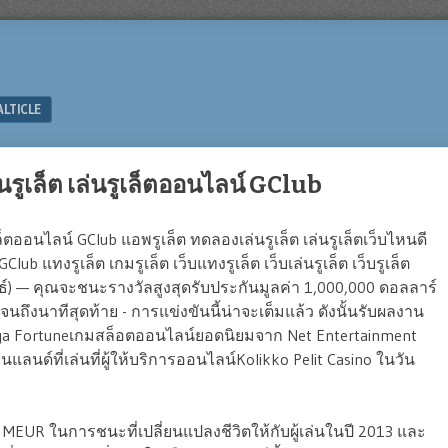
ALTICLE
นรูเล็ต เล่นรูเล็ตออนไลน์ GClub
ล็ตออนไลน์ GClub แอพรูเล็ต ทดลองเล่นรูเล็ต เล่นรูเล็ตเว็บไหนดี
ub แทงรูเล็ต เกมรูเล็ต เว็บแทงรูเล็ต เว็บเล่นรูเล็ต เว็บรูเล็ต
ธ์) — คุณจะชนะรางวัลสูงสุดรับประกันมูลค่า 1,000,000 ดอลลาร์
อจนถึงนาทีสุดท้าย - การแข่งขันนี้น่าจะเต็มแล้ว ดังนั้นรับผลงาน
ega Fortuneเกมสล็อตออนไลน์ยอดนิยมจาก Net Entertainment
แลนด์ที่เล่นที่ผู้ให้บริการออนไลน์Kolikko Pelit Casino ในวัน
 MEUR ในการชนะที่เปลี่ยนแปลงชีวิตให้กับผู้เล่นในปี 2013 และ