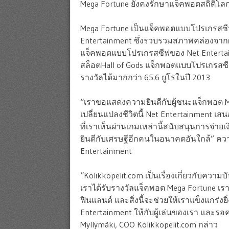
Mega Fortune ยังคงรักษาแจ็คพอตสถิติโลกท
Mega Fortune เป็นแจ็คพอตแบบโปรเกรสซี
Entertainment ซึ่งรวบรวมสภาพคล่องจากผู
แจ็คพอตแบบโปรเกรสซีฟของ Net Entertain
สล็อตHall of Gods แจ็กพอตแบบโปรเกรสซีฟข
รางวัลได้มากกว่า 65.6 ยูโรในปี 2013
“เราขอแสดงความยินดีกับผู้ชนะแจ็กพอต M
เปลี่ยนแปลงชีวิตนี้ Net Entertainment 
ที่เราเห็นผ่านเกมเหล่านี้สนับสนุนการจ่า
ยินดีกับเศรษฐีอีกคนในอนาคตอันใกล้” คว
Entertainment
“Kolikkopelit.com เป็นเรื่องเกี่ยวกับความ
เราได้รับรางวัลแจ็คพอต Mega Fortune เรา
ฟินแลนด์ และสิ่งนี้จะช่วยให้เราแข็งแกร่งย
Entertainment ให้กับผู้เล่นของเรา และรอค
Myllymäki, COO Kolikkopelit.com กล่าว