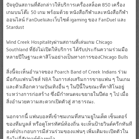
ปัจจุบันสถานที่ดังกล่าวให้บริการเครื่องสล็อต 850 เครื่อง
เกมบนโต๊ะ 50 เกม พร้อมด้วย หนังสือกีฬาและหนังสือกีฬา
ออนไลน์ FanDuelและเว็บไซต์ igaming ของ FanDuel และ
Stardust
Wind Creek Hospitalityผ่านสถานที่เล่นเกม Chicago
Southland ที่ยังไม่เปิดให้บริการ ได้รับประกันความร่วมมือ
หลายปีในฐานะคาสิโนอย่างเป็นทางการของChicago Bulls
สิ่งนี้จะเห็นอำนาจของ Poarch Band of Creek Indians ร่วม
มือกับแฟรนไชส์ ​​NBA ในการส่งเสริมการขายแฟน ๆ ในเกม
และตัวเลือกความบันเทิงอื่น ๆ ในปีนี้ในขณะที่คาสิโนอยู่
ระหว่างการก่อสร้าง ซึ่งมีกำหนดจะขยายในปีต่อ ๆ ไป เมื่อ
สิ่งอำนวยความสะดวกเปิดตัวสู่ สาธารณะ.
นอกจากนี้ แฟนบอลที่เข้าชมเกมที่สนามยูไนเต็ด เซ็นเตอร์
ของทีมบูลส์ หรือดูโทรทัศน์ท้องถิ่น จะเห็นป้ายวินด์ครีกทันที
องค์ประกอบการมีส่วนร่วมของแฟนๆ เพิ่มเติมจะเปิดตัวใน
อีกไม่กี่สัปดาห์ข้างหน้า