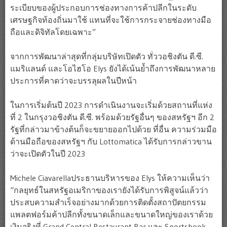
ระเบียบของผู้ประกอบการช่องทางการค้าปลีกในระดับ
เศรษฐกิจท้องถิ่นมาใช้ แทนที่จะใช้การกระจายช่องทางมือ
ถือและดิจิทัลโดยเฉพาะ”
จากการพัฒนาล่าสุดที่กลุ่มบริษัทเปิดตัว ทั่ววอชิงตัน ดี.ซี.
แมริแลนด์ และโอไฮโอ Elys ยังได้เน้นย้ำถึงการพัฒนาหลาย
ประการที่คาดว่าจะบรรลุผลในปีหน้า
ในการเริ่มต้นปี 2023 การดำเนินงานจะเริ่มด้วยสถานที่แห่ง
ที่ 2 ในกรุงวอชิงตัน ดี.ซี. พร้อมด้วยรัฐอื่นๆ ของสหรัฐฯ อีก 2
รัฐที่กล่าวมาข้างต้นก็จะขยายออกไปด้วย ที่อื่น ความร่วมมือ
ด้านมือถือของสหรัฐฯ กับ Lottomatica ได้รับการกล่าวขาน
ว่าจะเปิดตัวในปี 2023
Michele Ciavarellaประธานบริหารของ Elys ให้ความเห็นว่า
“กลยุทธ์ในสหรัฐอเมริกาของเรายังได้รับการพิสูจน์แล้วว่า
ประสบความสำเร็จอย่างมากด้วยการติดตั้งสถาปัตยกรรม
แพลตฟอร์มค้าปลีกทั้งขนาดเล็กและขนาดใหญ่ของเราด้วย
เงินจริงที่ Grand Central Restaurant Bar และ Sportsbook