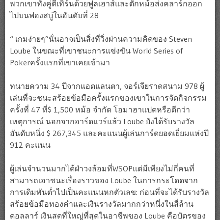
พวกเขาทั้งคู่ตีเทิร์นด้วยฟูลเฮาส์และตักหม้อส่งคลาร์กออก
ไปบนฟองสบู่ในอันดับที่ 28
“ เกมง่ายๆ”นั่นอาจเป็นสิ่งที่วิ่งผ่านความคิดของ Steven
Loube ในขณะที่เขาชนะการแข่งขัน World Series of
Pokerครั้งแรกที่เขาเคยเข้ามา
ทนายความ 34 ปีจากแอตแลนตา, จอร์เจียราดสนาม 978 ผู้
เล่นที่จะชนะสร้อยข้อมือครั้งแรกของเขาในการจัดกิจกรรม
ครั้งที่ 47 ที่$ 1,500 หม้อ จำกัด โอมาฮาแปดหรือดีกว่า
เหตุการณ์ นอกจากฮาร์ดแวร์แล้ว Loube ยังได้รับรางวัล
อันดับหนึ่ง $ 267,345 และคะแนนผู้เล่นการ์ดยอดเยี่ยมแห่งปี
912 คะแนน
ผู้เล่นจำนวนมากได้ฝ่าวงล้อมที่WSOPแต่มีเพียงไม่กี่คนที่
สามารถเอาชนะเรื่องราวของ Loube ในการกระโดดจาก
การเดิมพันต่ำไปเป็นคะแนนหกตัวเลข: ก่อนที่จะได้รับรางวัล
สร้อยข้อมือทองคำและเงินรางวัลมากกว่าหนึ่งในสี่ล้าน
ดอลลาร์ เงินสดที่ใหญ่ที่สุดในอาชีพของ Loube คือบัตรของ