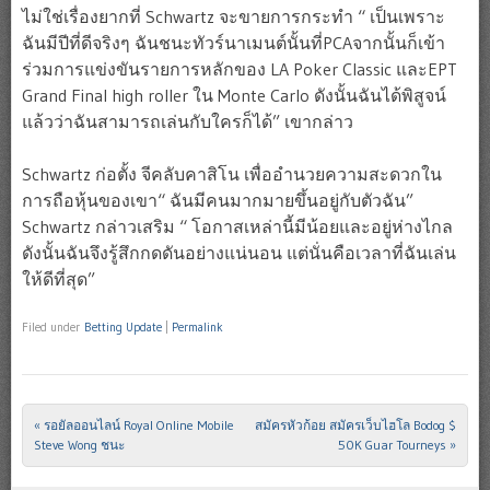
ไม่ใช่เรื่องยากที่ Schwartz จะขายการกระทำ “ เป็นเพราะ
ฉันมีปีที่ดีจริงๆ ฉันชนะทัวร์นาเมนต์นั้นที่PCAจากนั้นก็เข้า
ร่วมการแข่งขันรายการหลักของ LA Poker Classic และEPT
Grand Final high roller ใน Monte Carlo ดังนั้นฉันได้พิสูจน์
แล้วว่าฉันสามารถเล่นกับใครก็ได้” เขากล่าว
Schwartz ก่อตั้ง จีคลับคาสิโน เพื่ออำนวยความสะดวกใน
การถือหุ้นของเขา“ ฉันมีคนมากมายขึ้นอยู่กับตัวฉัน”
Schwartz กล่าวเสริม “ โอกาสเหล่านี้มีน้อยและอยู่ห่างไกล
ดังนั้นฉันจึงรู้สึกกดดันอย่างแน่นอน แต่นั่นคือเวลาที่ฉันเล่น
ให้ดีที่สุด”
Filed under
Betting Update
|
Permalink
«
รอยัลออนไลน์ Royal Online Mobile
สมัครหัวก้อย สมัครเว็บไฮโล Bodog $
Post navigation
Steve Wong ชนะ
50K Guar Tourneys
»