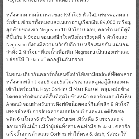
หลังจากความล้มเหลวของ Kหัวใจ5 หัวใจ2 เพชรพอลคลา
ร์กย้ายเข้ามาทั้งหมดและเนเกรอานูเรียกเงิน 84,000 เหรียญ
สุดท้ายของเขา Negreanu 10 หัวใจ10 จอบ, คลาร์ก แต่มีคู่ที่
ดีขึ้นกับ K 9จอบ จอบแต่อีกใจหนึ่งก็มาถึงจุดที่ 4 หัวใจและ
Negreanu ยังคงมีความหวังกับอีก 10 หรือเสมอกัน แน่นอน
ว่าทั้ง 2 หัวใจมาที่แม่น้ำเพื่อเพิ่ม Negreanu เป็นสองเท่าและ
ปล่อยให้ “Eskimo” ตกอยู่ในอันตราย
ในขณะเดียวกันคลาร์กก็เล่นซึ่งทำให้เขามีผลลัพธ์ที่ผิดพลาด
หลังจากพลิก J จอบ6 จอบ5สโมสรเขาและคู่ต่อสู้อีกสองคน
เข้าไปพร้อมกัน Hoyt Corkins มี Matt Russell คลุมหม้อข้าง
โดยคลาร์กดันกองที่สั้นที่สุดไปข้างหน้า คลาร์กแสดงให้เห็น
A จอบ3 จอบสำหรับการดึงฟลัชน็อตคอร์กินส์พลิก 8 หัวใจ7
เพชรสำหรับการจับฉลากแบบปลายเปิดและแมตต์รัสเซล
พลิก 6 สโมสร6 หัวใจสำหรับเซต เทิร์นคือ 5 เพชรและ 4
จอบมาที่แม่น้ำ แม้ว่าผู้เล่นทั้งสามคนทำมือ & dash; คลาร์ก
เสร็จสิ้นการล้างและ Corkins ทำให้ตรง & dash; รัสเซลให้