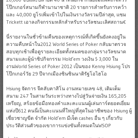
โป๊กเกอร์สนามกีฬานานาชาติ 20 รายการสำหรับการคว้า
และ 40,000 ยูโรเพิ่มเข้าไปในเงินรางวัลรวมปีล่าสุด, แซม
Trickett เอาลงกิจกรรมหลักสำหรับรางวัลชนะเลิศสถาน€
นี่รายงานในชั่วข้ามคืนของเหตุการณ์ที่เกิดขึ้นยังคงอยู่ใน
ความคืบหน้าใน2012 World Series of Poker กลับมาตรวจ
สอบทุกเช้าเพื่อดูรายละเอียดทั้งหมดของกลุ่มรางวัลขนาด
สนามและผู้นำชิปกิจกรรม Hold’em วงเงิน $ 3,000 ใน
งานWorld Series of Poker 2012 เป็นของ Kenny Hsiung โปร
โป๊กเกอร์วัย 29 ปีจากเมืองซินซินนาติรัฐโอไฮโอ
Hsiung จัดการ จีคลับคาสิโน งานหมายเลข 48, เติมเต็ม
สนาม 247 ในสามวันระหว่างทางไปสู่วันจ่ายเงิน 165,205
เหรียญ, สร้อยข้อมือทองคำและคะแนนผู้เล่นการ์ดยอดเยี่ยม
แห่งปี612 คนนี่เป็นคะแนนที่ใหญ่ที่สุดในอาชีพของ Hsiung ผู้
เชี่ยวชาญขีด จำกัด Hold’em มีเจ็ด cashes อื่น ๆ เกี่ยวกับ
ประวัติส่วนตัวของเขาการแข่งขันทั้งหมดในWSOP