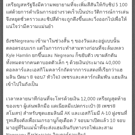
เหรียญสหรัฐจึงมีความพยายามที่จะเพิ่มสีสันให้กับชิป $ 100
แต่ด้วยการดำเนินการอย่างรวดเร็วเป็นประวัติการณ์การเล่น
จึงหยุดชั่วคราวและชิปสีดำจะถูกดึงขึ้นและวิ่งออกไปเพื่อให้
แน่ใจว่ามีความแม่นยำ
ยังชNegreanu เข้ามาในช่วงสั้น ๆ ของวันและอยู่แบบนั้น
ตลอดรอบแรก แต่ในการกระทำสามทางก่อนที่จะล้มเหลว
Kyle Hamlin ยกขึ้นและ Negreanu ก็ขยับตัว เขาผลักดัน
ทั้งหมดจากคนตาบอดตัวเล็ก ๆ ด้วยเงินประมาณ 40,000
ดอลลาร์และเอสกิโมคลาร์กถัดจากการแสดงที่เรียกว่าแฮ
มลิน ปัดมา 8 จอบ7 หัวใจ3 เพชรและคลาร์กเดิมพัน แฮมลิน
เข้าไปในถังเป็น
เวลาหลายนาทีก่อนที่จะโทรด้วยเงิน 12,000 เหรียญสุดท้าย
ของเขา ผู้เล่นพลิกมือ แดเนียลมีแปดกระเป๋า (8 เพชร8
สโมสร) สำหรับชุดแฮมลินมี AK และเอสกิโมมี A-10 ฝูงชนที่
รูทเสียงดังเพื่อเนเกรอานูก็ดุเดือด 7 จอบมาเปิดแล้ว 10 จอบ
มาอยู่ที่ริมแม่น้ำที่จะส่งแฮมลินกับทางรถไฟและสาม
Negreanu ถึงประมาณ วิกเตอร์รามดิน$