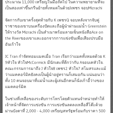
ประมาณ 11,000 เหรียญในมือถัดไป ในความพยายามที่จะ
เป็นสองเท่าขึ้นกรีนย้ายทั้งหมดในด้วยJเพชร จอบMizrachi
จัดการกับเขาครั้งสุดท้ายกับ K เพชรQ จอบหลังจากจับคู่
ราชาของเขาบนเครื่องปัดและถือผู้นำผ่านแม่น้ำ Greenstein
ให้รางวัล Mizrachi เป็นสำเนาพร้อมลายเซ็นหนังสือAce on
the Riverของเขาและออกจากการแข่งขันเพื่อเสียงปรบมือ
อันเร้าใจ
JC Tran กำจัดทอมแมคเมื่อ Tran เรียกว่าแมคทั้งหมดด้วย K
9หัวใจ หัวใจMcCormick มีนักเตะที่ดีกว่ากับ Aจอบเคหัวใจ.
คณะกรรมการมาถึง J หัวใจ8 เพชร2 หัวใจ7 สโมสรและแม้
ว่าแมคคอร์มิคยังคงเป็นผู้นำอยู่ทรานก็เสมอกัน แน่นอนว่า
ทั้ง 10 คนจอบมาที่แม่น้ำและผู้เล่นอีกคนก็นั่งเก้าอี้ว่างของ
แมคคอร์มิค
ในช่วงที่เหลือของระดับการโทรโดยตัวแทนจำหน่ายทำให้
เจ้าหน้าที่จัดการแข่งขัน การแข่งขันลดลงเหลือสี่โต๊ะด้วย
ม่านบังตาที่ 2,000 - 4,000 เหรียญสหรัฐพร้อมกับราคา 500