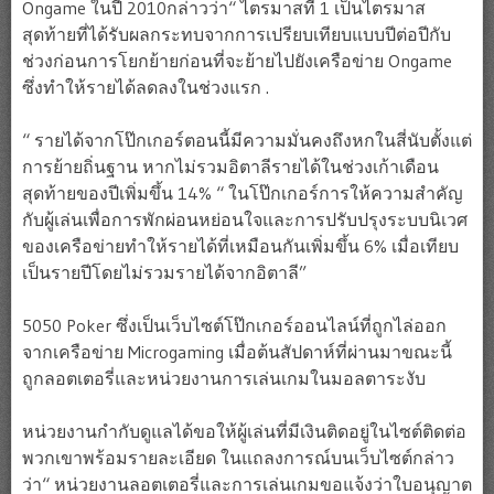
Ongame ในปี 2010กล่าวว่า“ ไตรมาสที่ 1 เป็นไตรมาส
สุดท้ายที่ได้รับผลกระทบจากการเปรียบเทียบแบบปีต่อปีกับ
ช่วงก่อนการโยกย้ายก่อนที่จะย้ายไปยังเครือข่าย Ongame
ซึ่งทำให้รายได้ลดลงในช่วงแรก .
“ รายได้จากโป๊กเกอร์ตอนนี้มีความมั่นคงถึงหกในสี่นับตั้งแต่
การย้ายถิ่นฐาน หากไม่รวมอิตาลีรายได้ในช่วงเก้าเดือน
สุดท้ายของปีเพิ่มขึ้น 14% “ ในโป๊กเกอร์การให้ความสำคัญ
กับผู้เล่นเพื่อการพักผ่อนหย่อนใจและการปรับปรุงระบบนิเวศ
ของเครือข่ายทำให้รายได้ที่เหมือนกันเพิ่มขึ้น 6% เมื่อเทียบ
เป็นรายปีโดยไม่รวมรายได้จากอิตาลี”
5050 Poker ซึ่งเป็นเว็บไซต์โป๊กเกอร์ออนไลน์ที่ถูกไล่ออก
จากเครือข่าย Microgaming เมื่อต้นสัปดาห์ที่ผ่านมาขณะนี้
ถูกลอตเตอรี่และหน่วยงานการเล่นเกมในมอลตาระงับ
หน่วยงานกำกับดูแลได้ขอให้ผู้เล่นที่มีเงินติดอยู่ในไซต์ติดต่อ
พวกเขาพร้อมรายละเอียด ในแถลงการณ์บนเว็บไซต์กล่าว
ว่า“ หน่วยงานลอตเตอรี่และการเล่นเกมขอแจ้งว่าใบอนุญาต