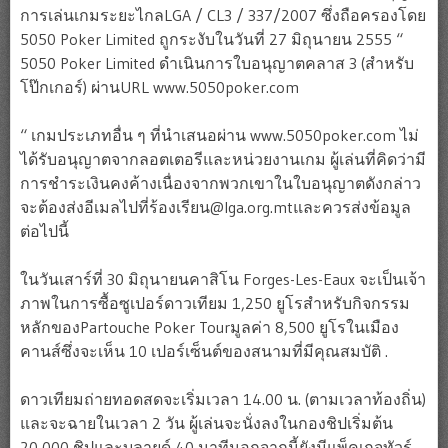
การเล่นเกมระยะไกลLGA / CL3 / 337/2007 ซึ่งถือครองโดย
5050 Poker Limited ถูกระงับในวันที่ 27 มิถุนายน 2555 “
5050 Poker Limited ดำเนินการใบอนุญาตคลาส 3 (สำหรับ
โป๊กเกอร์) ผ่านURL www.5050poker.com
“ เกมประเภทอื่น ๆ ที่นำเสนอผ่าน www.5050poker.com ไม่
ได้รับอนุญาตจากลอตเตอรีและหน่วยงานเกม ผู้เล่นที่คิดว่ามี
การชำระเงินคงค้างเนื่องจากพวกเขาในใบอนุญาตดังกล่าว
จะต้องส่งอีเมลไปที่ร้องเรียน@lga.org.mtและควรส่งข้อมูล
ต่อไปนี้
ในวันเสาร์ที่ 30 มิถุนายนคาสิโน Forges-Les-Eaux จะเป็นเจ้า
ภาพในการซื้อซูเปอร์ดาวเทียม 1,250 ยูโรสำหรับกิจกรรม
หลักของPartouche Poker Tourมูลค่า 8,500 ยูโรในเมือง
คานส์ซึ่งจะเห็น 10 เปอร์เซ็นต์ของสนามที่มีคุณสมบัติ .
ดาวเทียมถ่ายทอดสดจะเริ่มเวลา 14.00 น. (ตามเวลาท้องถิ่น)
และจะฉายในเวลา 2 วัน ผู้เล่นจะนั่งลงในกองชิปเริ่มต้น
20,000 ชิปและบลายด์ 40 นาทีนอกจากนี้ยังมีแพ็คเกจทัวร์