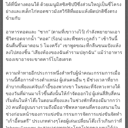
ได้ที่นี่ทางตอนใต้ ด้วยเมนูมิสซิสซิปปีซึ่งส่วนใหญ่เป็นซี่โครง
ย่างและสเต็กไก่ทอดชาวมังสวิรัติที่ผอมแห้งผิดปกติซึ่งตรง
ข้ามกับ
อาหารทอดและ “ซาก” (ตามที่เขาวางไว้) กำลังพยายามเอา
ชีวิตรอดจากน้ำ “ทอด” (ร้อน) และพืชตระกูลถั่ว “ เช้าวันนี้
ฉันตื่นขึ้นมาตอน 5 โมงครึ่ง” เขาพูดขณะที่กลืนขนมปังแห้ง
ลงไปสองชิ้น “เสียงท้องของฉันคำรามปลุกฉัน” แม้ว่าอาหาร
ของเขาอาจจะขาดคาร์โบไฮเดรต
ความท้าทายอีกประการหนึ่งสำหรับผู้นำคณะกรรมการเมื่อ
วานนี้คือการดำรงตำแหน่ง ผู้เล่นคนอื่น ๆ มีช่วงเวลาที่ยาก
ลำบากเพียงแค่จับเก้าอี้ของพวกเขา ในขณะที่จังหวะทางใต้
ของวันที่ผ่านมาเร็วขึ้นดังนั้นให้กำจัดออกไป ผู้เล่นสี่สิบสี่คน
เริ่มต้นในห้าโต๊ะในตอนเที่ยงและในช่วงพักที่สองมีมากกว่า
20 คนที่อยู่บนรางรวมถึงมืออาชีพหลายคนที่ครองสนามใน
ช่วงก่อนหน้าของการแข่งขัน กรรมการจัดการแข่งขันจัดทำ
“เก้าอี้ดนตรี” ประเภทต่างๆโดยผู้เล่นเปลี่ยนโต๊ะเร็วเกินกว่าที่
Johnny Grooms จะสามารถพูดประโยคโปรดของเขาได้ว่า