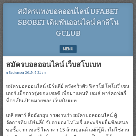
สมัครแทงบอลออนไลน์ UFABET
SBOBET เดิมพันออนไลน์ คาสิโน
GCLUB
MENU
SKIP TO CONTENT
สมัครบอลออนไลน์ เว็บสโบเบท
4 September 2019, 9:21 am
สมัครบอลออนไลน์ เบิร์นลี่ย์ หวังคว้าตัว ฟิคาโย่ โทโมรี่ เซน
เตอร์แบ็กดาวรุ่งของ เชลซี เพื่อมาแทนที่ เจมส์ ทาร์คอฟสกี้
ที่ตกเป็นเป้าหมายของ เว็บสโบเบท
เดลี่ สตาร์ สื่ออังกฤษ รายงานว่า สมัครบอลออนไลน์ ผู้
จัดการทีม เบิร์นลี่ย์ จับตามอง โทโมรี่ และพร้อมยื่นข้อเสนอ
ขอซื้อจาก เชลซี ในราคา 15 ล้านปอนด์ แต่ก็รู้ดีว่าไม่ใช่งาน