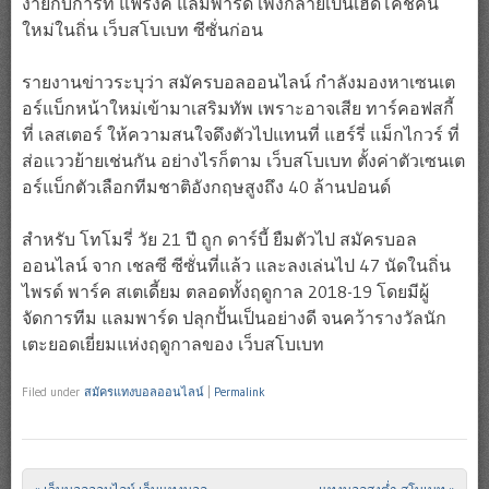
ง่ายกับการที่ แฟร้งค์ แลมพาร์ด เพิ่งกลายเป็นเฮดโค้ชคน
ใหม่ในถิ่น เว็บสโบเบท ซีซั่นก่อน
รายงานข่าวระบุว่า สมัครบอลออนไลน์ กำลังมองหาเซนเต
อร์แบ็กหน้าใหม่เข้ามาเสริมทัพ เพราะอาจเสีย ทาร์คอฟสกี้
ที่ เลสเตอร์ ให้ความสนใจดึงตัวไปแทนที่ แฮร์รี่ แม็กไกวร์ ที่
ส่อแววย้ายเช่นกัน อย่างไรก็ตาม เว็บสโบเบท ตั้งค่าตัวเซนเต
อร์แบ็กตัวเลือกทีมชาติอังกฤษสูงถึง 40 ล้านปอนด์
สำหรับ โทโมรี่ วัย 21 ปี ถูก ดาร์บี้ ยืมตัวไป สมัครบอล
ออนไลน์ จาก เชลซี ซีซั่นที่แล้ว และลงเล่นไป 47 นัดในถิ่น
ไพรด์ พาร์ค สเตเดี้ยม ตลอดทั้งฤดูกาล 2018-19 โดยมีผู้
จัดการทีม แลมพาร์ด ปลุกปั้นเป็นอย่างดี จนคว้ารางวัลนัก
เตะยอดเยี่ยมแห่งฤดูกาลของ เว็บสโบเบท
Filed under
สมัครแทงบอลออนไลน์
|
Permalink